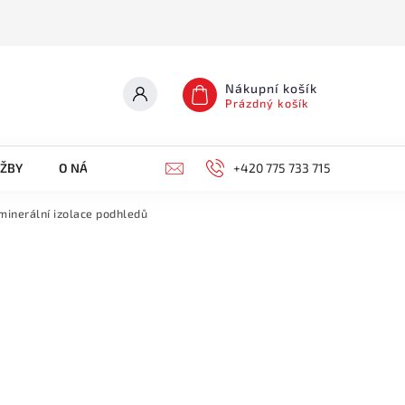
Nákupní košík
Prázdný košík
UŽBY
O NÁS
KONTAKTY
+420 775 733 715
inerální izolace podhledů