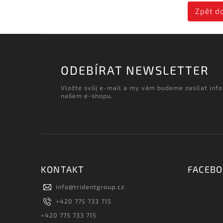
Zpět d
ODEBÍRAT NEWSLETTER
Vložte svůj e-mail a my vám budeme zasílat inf
našem e-shopu.
KONTAKT
FACEB
info
@
tridentgroup.cz
+420 775 733 715
+420 775 733 715