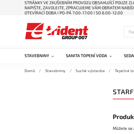
STRÁNKY VE ZKUŠEBNÍM PROVOZU OBSAHUJÍCÍ POUZE ZLO
NAPIŠTE, ZAVOLEJTE, ZPRACUJEME VÁM OBRATEM NABÍD
OTEVÍRACÍ DOBA ǀ PO-PÁ 7:00-17:00 ǀ SO 8:00-12:00
STAVEBNINY
SANITA TOPENÍ VODA
SEDA
Domů
/
Stavebniny
/
Suchá výstavba
/
Tepelná iz
STARF
Produk
Můžete se a