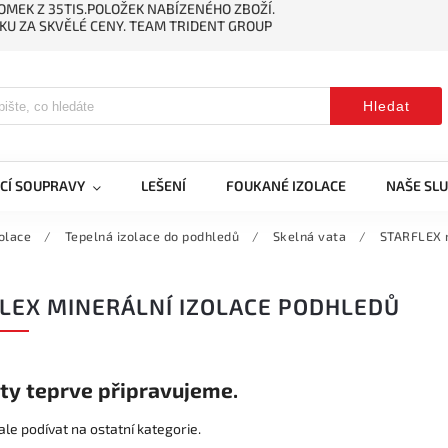
MEK Z 35TIS.POLOŽEK NABÍZENÉHO ZBOŽÍ.
KU ZA SKVĚLÉ CENY. TEAM TRIDENT GROUP
Hledat
CÍ SOUPRAVY
LEŠENÍ
FOUKANÉ IZOLACE
NAŠE SL
olace
/
Tepelná izolace do podhledů
/
Skelná vata
/
STARFLEX m
LEX MINERÁLNÍ IZOLACE PODHLEDŮ
ty teprve připravujeme.
le podívat na ostatní kategorie.