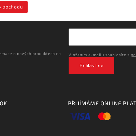
o obchodu
ormace o nových produktech na
Vložením e-mailu souhlasíte s
po
Přihlásit se
OOK
PŘIJÍMÁME ONLINE PLA