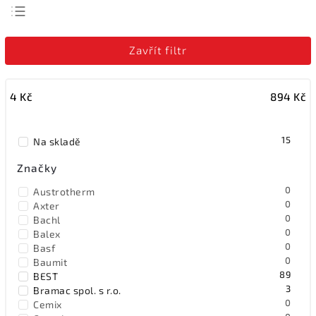
Nejlevnější
Zavřít filtr
Nejdražší
Nejprodávanější
4
Kč
894
Kč
Abecedně
15
Na skladě
Značky
0
Austrotherm
0
Axter
0
Bachl
0
Balex
0
Basf
0
Baumit
89
BEST
3
Bramac spol. s r.o.
0
Cemix