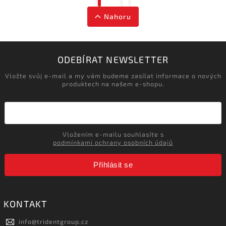
0
tmel s použitím pásky
0
tmel finální
Nahoru
4
závěs
0
modifikovaný pás
0
vrták do dřeva
0
parozábrana
ODEBÍRAT NEWSLETTER
0
nehašené vápno
0
spojka
Vložte svůj e-mail a my vám budeme zasílat informace o nových
produktech na našem e-shopu.
0
žaluzie vnitřní
0
roleta vnitřní zastiňovací
0
malta pokrývačská
0
stěrka vyhlazovací
0
roleta
Vložením e-mailu souhlasíte s
0
roleta vnitřní zatemňující
podmínkami ochrany osobních údajů
0
minerální izolace -role
0
klasik
Přihlásit se
KONTAKT
info
@
tridentgroup.cz