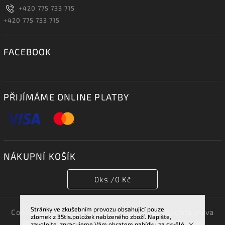
+420 775 733 715
+420 775 733 715
FACEBOOK
PŘIJÍMÁME ONLINE PLATBY
NÁKUPNÍ KOŠÍK
0
ks /
0 Kč
Stránky ve zkušebním provozu obsahující pouze
Copyright 2026
TRIDENT GROUP 007 s.r.o.
. Všechna práva
zlomek z 35tis.položek nabízeného zboží. Napište,
vyhrazena.
zavolejte, zpracujeme Vám obratem nabídku za skvělé