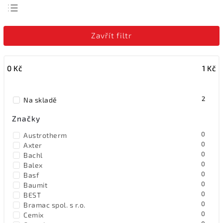
Nejlevnější
Zavřít filtr
Nejdražší
Nejprodávanější
0
Kč
1
Kč
Abecedně
2
Na skladě
Značky
0
Austrotherm
0
Axter
0
Bachl
0
Balex
0
Basf
0
Baumit
0
BEST
0
Bramac spol. s r.o.
0
Cemix