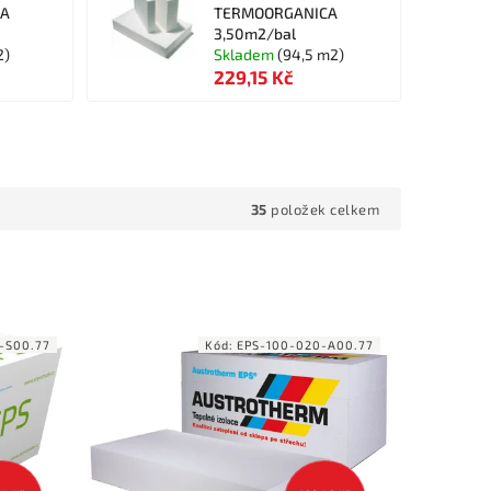
CA
TERMOORGANICA
3,50m2/bal
2)
Skladem
(94,5 m2)
229,15 Kč
35
položek celkem
-S00.77
Kód:
EPS-100-020-A00.77