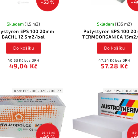
–53 %
–4
Skladem
(1,5 m2)
Skladem
(135 m2)
lystyren EPS 100 20mm
Polystyren EPS 100 2
BACHL 12,5m2/bal
TERMOORGANICA 15m2/
Do košíku
Do košíku
40,53 Kč bez DPH
47,34 Kč bez DPH
49,04 Kč
57,28 Kč
Kód:
EPS-100-020-Z00.77
Kód:
EPS-100-030
106,48 Kč
159,
–46 %
–4