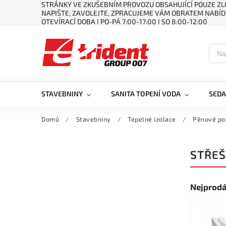
STRÁNKY VE ZKUŠEBNÍM PROVOZU OBSAHUJÍCÍ POUZE ZLO
NAPIŠTE, ZAVOLEJTE, ZPRACUJEME VÁM OBRATEM NABÍD
OTEVÍRACÍ DOBA ǀ PO-PÁ 7:00-17:00 ǀ SO 8:00-12:00
STAVEBNINY
SANITA TOPENÍ VODA
SEDA
Domů
/
Stavebniny
/
Tepelné izolace
/
Pěnové po
STŘEŠ
Nejprodá