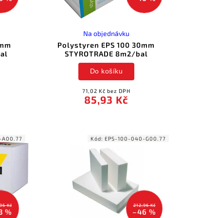
Na objednávku
0mm
Polystyren EPS 100 30mm
al
STYROTRADE 8m2/bal
Do košíku
71,02 Kč bez DPH
85,93 Kč
-A00.77
Kód:
EPS-100-040-G00.77
96 Kč
212,96 Kč
3 %
–46 %