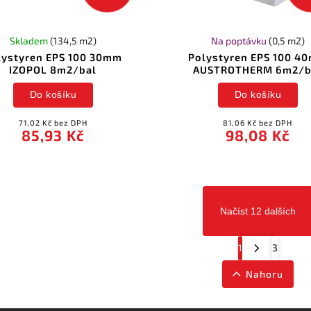
Skladem
(134,5 m2)
Na poptávku
(0,5 m2)
lystyren EPS 100 30mm
Polystyren EPS 100 4
IZOPOL 8m2/bal
AUSTROTHERM 6m2/b
Do košíku
Do košíku
71,02 Kč bez DPH
81,06 Kč bez DPH
85,93 Kč
98,08 Kč
Načíst 12 dalších
1
3
Nahoru