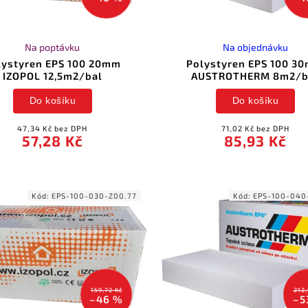
Na poptávku
Na objednávku
lystyren EPS 100 20mm
Polystyren EPS 100 3
IZOPOL 12,5m2/bal
AUSTROTHERM 8m2/b
Do košíku
Do košíku
47,34 Kč bez DPH
71,02 Kč bez DPH
57,28 Kč
85,93 Kč
Kód:
EPS-100-030-Z00.77
Kód:
EPS-100-040
159,72 Kč
212,
–46 %
–5