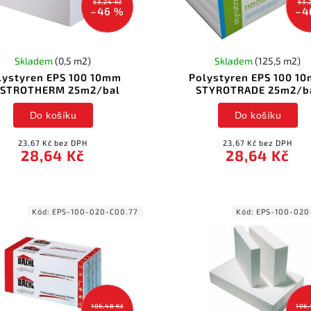
53,24 Kč
53,
–46 %
–4
Skladem
(0,5 m2)
Skladem
(125,5 m2)
lystyren EPS 100 10mm
Polystyren EPS 100 1
STROTHERM 25m2/bal
STYROTRADE 25m2/b
Do košíku
Do košíku
23,67 Kč bez DPH
23,67 Kč bez DPH
28,64 Kč
28,64 Kč
Kód:
EPS-100-020-C00.77
Kód:
EPS-100-020
106,48 Kč
106,