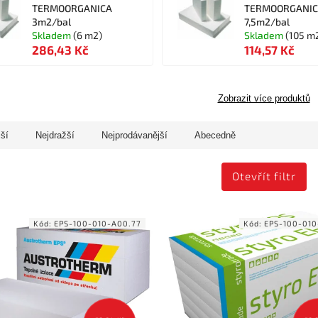
TERMOORGANICA
TERMOORGANI
3m2/bal
7,5m2/bal
Skladem
(6 m2)
Skladem
(105 m
286,43 Kč
114,57 Kč
Zobrazit více produktů
jší
Nejdražší
Nejprodávanější
Abecedně
Otevřít filtr
Kód:
EPS-100-010-A00.77
Kód:
EPS-100-010