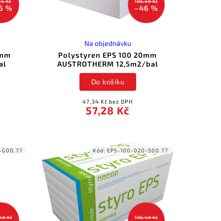
24 Kč
106,48 Kč
6 %
–46 %
Na objednávku
0mm
Polystyren EPS 100 20mm
al
AUSTROTHERM 12,5m2/bal
Do košíku
47,34 Kč bez DPH
57,28 Kč
-G00.77
Kód:
EPS-100-020-S00.77
48 Kč
106,48 Kč