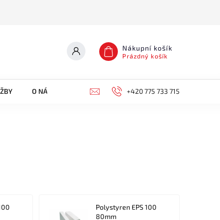
Nákupní košík
Prázdný košík
UŽBY
O NÁS
KONTAKTY
+420 775 733 715
100
Polystyren EPS 100
80mm