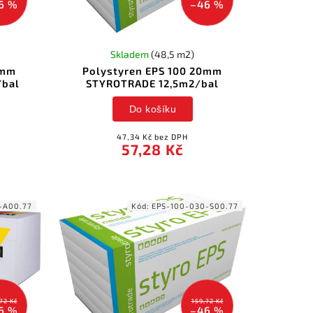
6 %
–46 %
Skladem
(48,5 m2)
0mm
Polystyren EPS 100 20mm
bal
STYROTRADE 12,5m2/bal
Do košíku
47,34 Kč bez DPH
57,28 Kč
-A00.77
Kód:
EPS-100-030-S00.77
72 Kč
159,72 Kč
6 %
–46 %