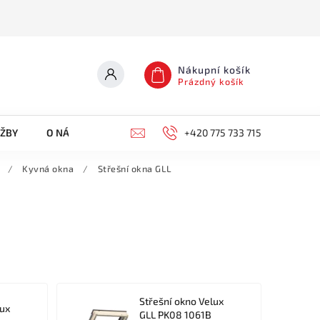
Nákupní košík
Prázdný košík
UŽBY
O NÁS
KONTAKTY
+420 775 733 715
/
Kyvná okna
/
Střešní okna GLL
Střešní okno Velux
lux
GLL PK08 1061B