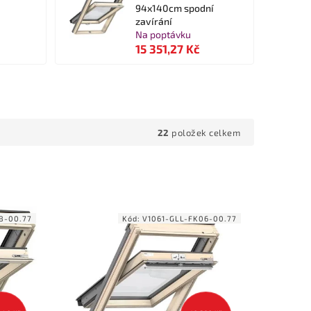
94x140cm spodní
zavírání
Na poptávku
15 351,27 Kč
22
položek celkem
8-00.77
Kód:
V1061-GLL-FK06-00.77