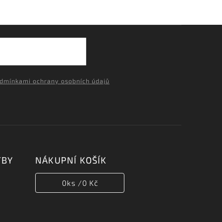
dmínkami ochrany osobních údajů
TBY
NÁKUPNÍ KOŠÍK
0
ks /
0 Kč