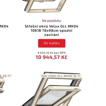
Na poptávku
 MK04
Střešní okno Velux GLL MK04
1061B 78x98cm spodní
zavírání
Do košíku
9 045,10 Kč bez DPH
10 944,57 Kč
6-00.77
Kód:
V1061-GLL-MK06-10.77