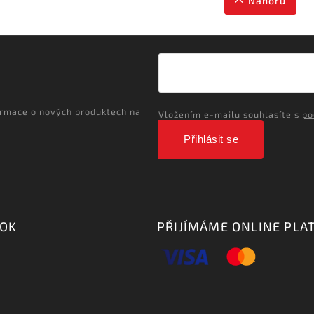
Nahoru
ormace o nových produktech na
Vložením e-mailu souhlasíte s
po
Přihlásit se
OOK
PŘIJÍMÁME ONLINE PLA