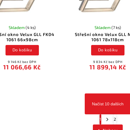
Skladem
(4 ks)
Skladem
(7 ks)
šní okno Velux GLL FK04
Střešní okno Velux GLL
1061 66x98cm
1061 78x118cm
Do košíku
Do košíku
9 146 Kč bez DPH
9 834 Kč bez DPH
11 066,66 Kč
11 899,14 Kč
Načíst 10 dalších
1
2