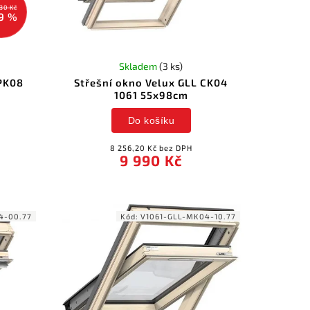
30 Kč
9 %
Skladem
(3 ks)
 PK08
Střešní okno Velux GLL CK04
1061 55x98cm
Do košíku
8 256,20 Kč bez DPH
9 990 Kč
4-00.77
Kód:
V1061-GLL-MK04-10.77