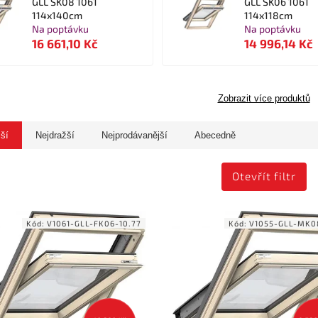
GLL SK08 1061
GLL SK06 1061
114x140cm
114x118cm
Na poptávku
Na poptávku
16 661,10 Kč
14 996,14 Kč
Zobrazit více produktů
jší
Nejdražší
Nejprodávanější
Abecedně
Otevřít filtr
Kód:
V1061-GLL-FK06-10.77
Kód:
V1055-GLL-MK0