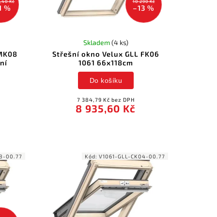
,40 Kč
10 290 Kč
1 %
–13 %
Skladem
(4 ks)
 MK08
Střešní okno Velux GLL FK06
ní
1061 66x118cm
Do košíku
7 384,79 Kč bez DPH
8 935,60 Kč
8-00.77
Kód:
V1061-GLL-CK04-00.77