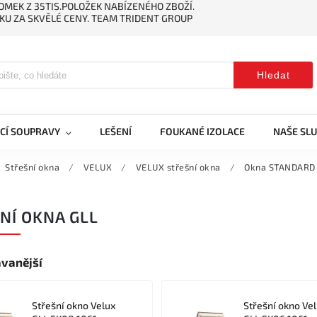
MEK Z 35TIS.POLOŽEK NABÍZENÉHO ZBOŽÍ.
KU ZA SKVĚLÉ CENY. TEAM TRIDENT GROUP
Hledat
CÍ SOUPRAVY
LEŠENÍ
FOUKANÉ IZOLACE
NAŠE SL
Střešní okna
/
VELUX
/
VELUX střešní okna
/
Okna STANDARD
NÍ OKNA GLL
vanější
Střešní okno Velux
Střešní okno Ve