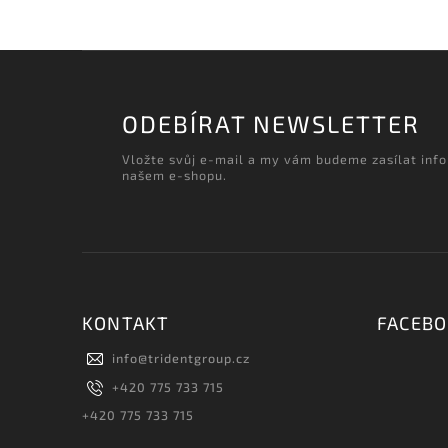
ODEBÍRAT NEWSLETTER
Vložte svůj e-mail a my vám budeme zasílat inf
našem e-shopu.
KONTAKT
FACEB
info
@
tridentgroup.cz
+420 775 733 715
+420 775 733 715