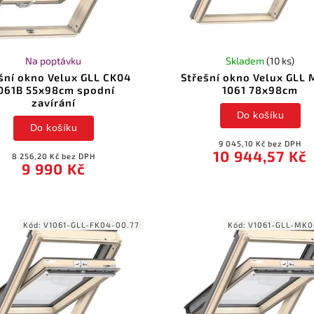
Na poptávku
Skladem
(10 ks)
šní okno Velux GLL CK04
Střešní okno Velux GLL
061B 55x98cm spodní
1061 78x98cm
zavírání
Do košíku
Do košíku
9 045,10 Kč bez DPH
10 944,57 Kč
8 256,20 Kč bez DPH
9 990 Kč
Kód:
V1061-GLL-FK04-00.77
Kód:
V1061-GLL-MK0