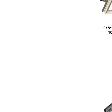
Stře
1