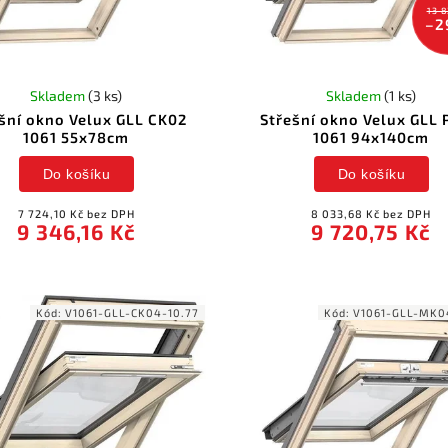
13 8
–2
Skladem
(3 ks)
Skladem
(1 ks)
šní okno Velux GLL CK02
Střešní okno Velux GLL
1061 55x78cm
1061 94x140cm
Do košíku
Do košíku
7 724,10 Kč bez DPH
8 033,68 Kč bez DPH
9 346,16 Kč
9 720,75 Kč
Kód:
V1061-GLL-CK04-10.77
Kód:
V1061-GLL-MK0