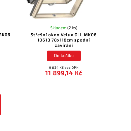
Skladem
(2 ks)
 MK06
Střešní okno Velux GLL MK06
1061B 78x118cm spodní
zavírání
Do košíku
9 834 Kč bez DPH
11 899,14 Kč