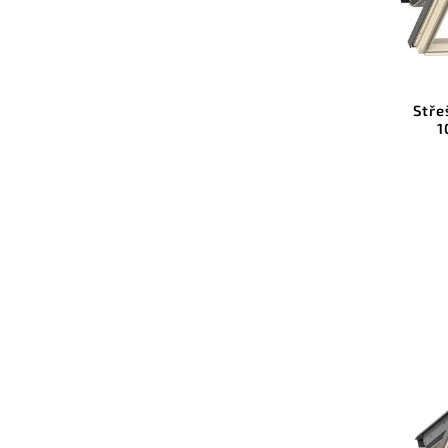
Stře
1