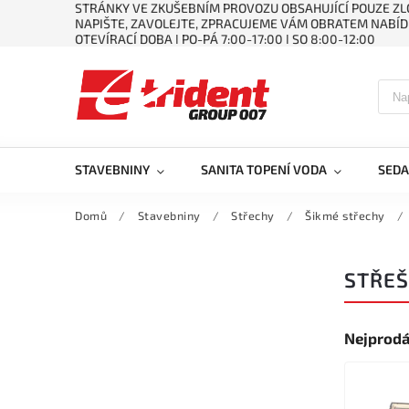
STRÁNKY VE ZKUŠEBNÍM PROVOZU OBSAHUJÍCÍ POUZE ZLO
NAPIŠTE, ZAVOLEJTE, ZPRACUJEME VÁM OBRATEM NABÍD
OTEVÍRACÍ DOBA ǀ PO-PÁ 7:00-17:00 ǀ SO 8:00-12:00
STAVEBNINY
SANITA TOPENÍ VODA
SEDA
Domů
/
Stavebniny
/
Střechy
/
Šikmé střechy
/
STŘEŠ
Nejprodá