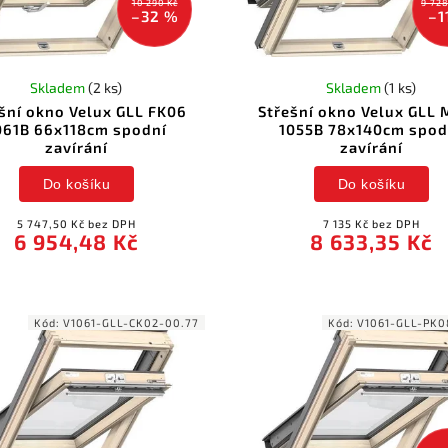
10 290 Kč
9 728
–32 %
–1
Skladem
(2 ks)
Skladem
(1 ks)
šní okno Velux GLL FK06
Střešní okno Velux GLL
061B 66x118cm spodní
1055B 78x140cm spod
zavírání
zavírání
Do košíku
Do košíku
5 747,50 Kč bez DPH
7 135 Kč bez DPH
6 954,48 Kč
8 633,35 Kč
Kód:
V1061-GLL-CK02-00.77
Kód:
V1061-GLL-PK0