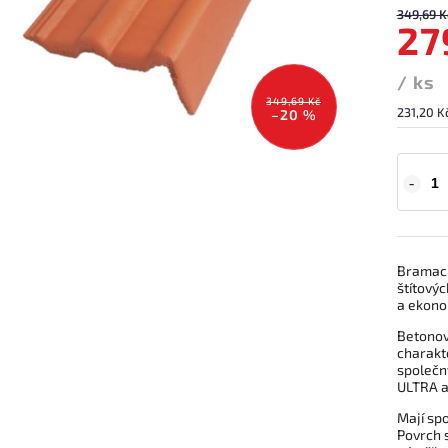
349,69 K
27
/ ks
349,69 Kč
231,20 K
–20 %
Bramac k
štítovýc
a ekono
Betonov
charakt
společn
ULTRA a
Mají spo
Povrch s