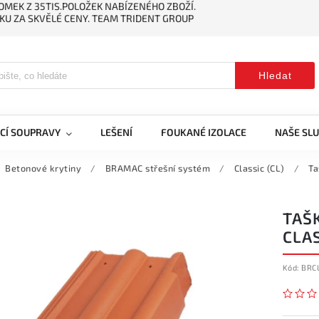
MEK Z 35TIS.POLOŽEK NABÍZENÉHO ZBOŽÍ.
KU ZA SKVĚLÉ CENY. TEAM TRIDENT GROUP
Hledat
CÍ SOUPRAVY
LEŠENÍ
FOUKANÉ IZOLACE
NAŠE SL
Betonové krytiny
/
BRAMAC střešní systém
/
Classic (CL)
/
Ta
TAŠ
CLA
Kód:
BRCL