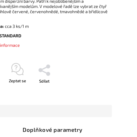
m disperzní barvy. Patří k nejoblíbenějším a
ívanějším modelům. V modelové řadě lze vybrat ze čtyř
cihlově červené, červenohnědé, tmavohnědé a břidlicově
a:
cca 3 ks/1 m
 STANDARD
í informace
Zeptat se
Sdílet
Doplňkové parametry