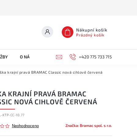
Nákupní košík
Prázdný košík
UŽBY
O NÁS
KONTAKTY
+420 775 733 715
ška krajní pravá BRAMAC Classic nová cihlově červená
KA KRAJNÍ PRAVÁ BRAMAC
SSIC NOVÁ CIHLOVĚ ČERVENÁ
-KTP-CC-10.77
Značka:
Bramac spol. s r.o.
Neohodnoceno