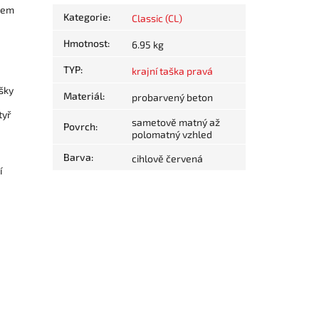
dkem
Kategorie
:
Classic (CL)
Hmotnost
:
6.95 kg
TYP
:
krajní taška pravá
ašky
Materiál
:
probarvený beton
tyř
sametově matný až
Povrch
:
polomatný vzhled
Barva
:
cihlově červená
í