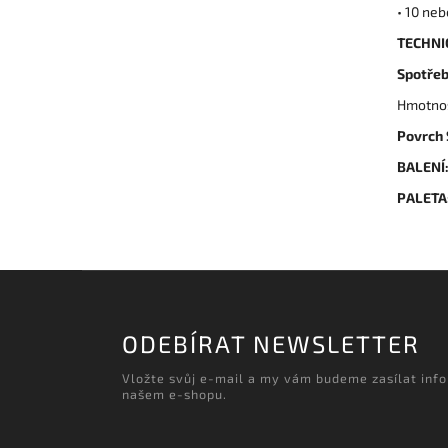
• 10 ne
TECHNI
Spotřeb
Hmotnos
Povrch
BALENÍ
PALETA
ODEBÍRAT NEWSLETTER
Vložte svůj e-mail a my vám budeme zasílat inf
našem e-shopu.