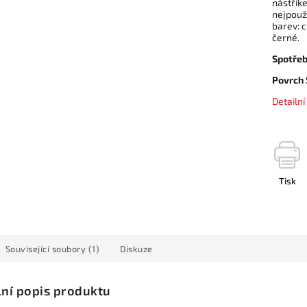
nástřike
nejpouž
barev: 
černé.
Spotřeb
Povrch
Detailn
Tisk
Související soubory (1)
Diskuze
lní popis produktu