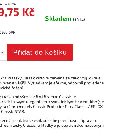
č
–20 %
9,75 Kč
Skladem
(34 ks)
č bez DPH
Přidat do košíku
rajní tašky Classic cihlově červená se zakončují okraje
h hran a vikýřů. Výsledkem je efektní, odborně provedené
mické řešení.
á taška od výrobce BMI Bramac Classic je
eristická svým elegantním a symetrickým tvarem, který je
ý také pro modely Classic Protector Plus, Classic AERLOX
 Classic STAR.
lečný profil, liší se však od sebe povrchovou úpravou.
třešní tašky Classic je hladký a je opatřen dvojnásobným