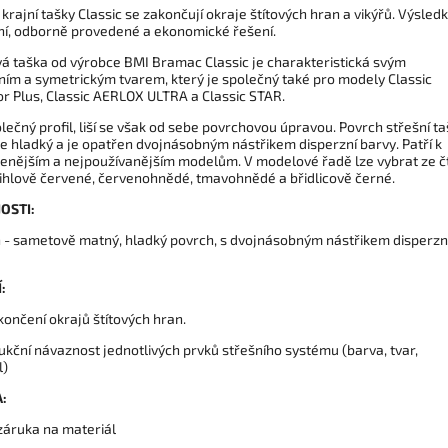
rajní tašky Classic se zakončují okraje štítových hran a vikýřů. Výsle
tní, odborně provedené a ekonomické řešení.
á taška od výrobce BMI Bramac Classic je charakteristická svým
ním a symetrickým tvarem, který je společný také pro modely Classic
or Plus, Classic AERLOX ULTRA a Classic STAR.
lečný profil, liší se však od sebe povrchovou úpravou. Povrch střešní t
je hladký a je opatřen dvojnásobným nástřikem disperzní barvy. Patří k
benějším a nejpoužívanějším modelům. V modelové řadě lze vybrat ze č
cihlově červené, červenohnědé, tmavohnědé a břidlicově černé.
OSTI:
h - sametově matný, hladký povrch, s dvojnásobným nástřikem disperzn
:
končení okrajů štítových hran.
ukční návaznost jednotlivých prvků střešního systému (barva, tvar,
l)
:
 záruka na materiál