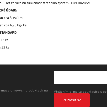
bo 15 let záruka na funkčnost střešního systému BMI BRAMAC
CKÉ ÚDAJE:
a:
cca 3 ks/1 m
t: cca 6,95 kg/ ks
 STANDARD
:
16 ks
:
32 ks
ormace o nových produktech na
Vložením e-mailu souhlasíte s
po
Přihlásit se