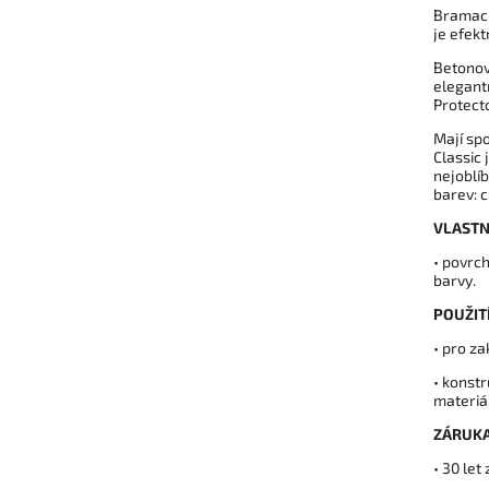
Bramac k
je efek
Betonov
elegant
Protect
Mají spo
Classic 
nejoblí
barev: 
VLASTN
• povrc
barvy.
POUŽITÍ
• pro za
• konstr
materiá
ZÁRUKA
• 30 let