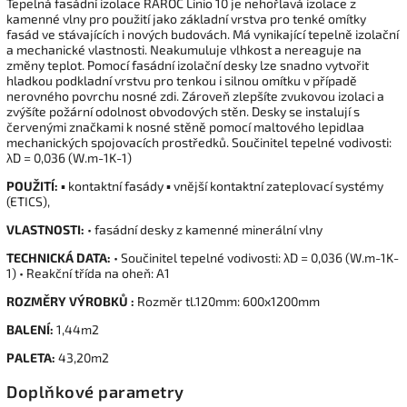
Tepelná fasádní izolace RAROC Linio 10 je nehořlavá izolace z
kamenné vlny pro použití jako základní vrstva pro tenké omítky
fasád ve stávajících i nových budovách. Má vynikající tepelně izolační
a mechanické vlastnosti. Neakumuluje vlhkost a nereaguje na
změny teplot. Pomocí fasádní izolační desky lze snadno vytvořit
hladkou podkladní vrstvu pro tenkou i silnou omítku v případě
nerovného povrchu nosné zdi. Zároveň zlepšíte zvukovou izolaci a
zvýšíte požární odolnost obvodových stěn. Desky se instalují s
červenými značkami k nosné stěně pomocí maltového lepidlaa
mechanických spojovacích prostředků. Součinitel tepelné vodivosti:
λD = 0,036 (W.m-1K-1)
POUŽITÍ:
▪ kontaktní fasády ▪ vnější kontaktní zateplovací systémy
(ETICS),
VLASTNOSTI:
• fasádní desky z kamenné minerální vlny
TECHNICKÁ DATA:
• Součinitel tepelné vodivosti: λD = 0,036 (W.m-1K-
1) • Reakční třída na oheň: A1
ROZMĚRY VÝROBKŮ :
Rozměr tl.120mm: 600x1200mm
BALENÍ:
1,44m2
PALETA:
43,20m2
Doplňkové parametry