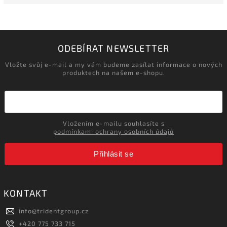
ODEBÍRAT NEWSLETTER
Vložte svůj e-mail a my vám budeme zasílat informace o nových
produktech na našem e-shopu.
Vložením e-mailu souhlasíte s
podmínkami ochrany osobních údajů
Přihlásit se
KONTAKT
info
@
tridentgroup.cz
+420 775 733 715