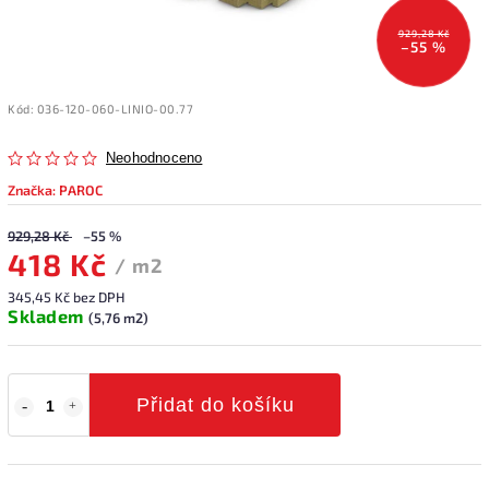
929,28 Kč
–55 %
Kód:
036-120-060-LINIO-00.77
Neohodnoceno
Značka:
PAROC
929,28 Kč
–55 %
418 Kč
/ m2
345,45 Kč bez DPH
Skladem
(5,76 m2)
Přidat do košíku