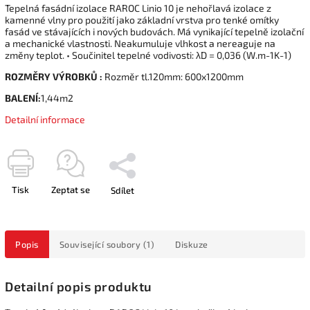
Tepelná fasádní izolace RAROC Linio 10 je nehořlavá izolace z
kamenné vlny pro použití jako základní vrstva pro tenké omítky
fasád ve stávajících i nových budovách. Má vynikající tepelně izolační
a mechanické vlastnosti. Neakumuluje vlhkost a nereaguje na
změny teplot. • Součinitel tepelné vodivosti: λD = 0,036 (W.m-1K-1)
ROZMĚRY VÝROBKŮ :
Rozměr tl.120mm: 600x1200mm
BALENÍ:
1,44m2
Detailní informace
Tisk
Zeptat se
Sdílet
Popis
Související soubory (1)
Diskuze
Detailní popis produktu