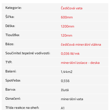
Kategorie
:
Čedičová vata
Šířka
:
600mm
Délka
:
1200mm
Tloušťka
:
120mm
Báze
:
čedičová minerální vlákna
Součinitel tepelné vodivosti
:
0,036 W/mk
TYP
:
minerální izolace - deska
Balení
:
1,44m2
Spotřeba
:
0,556
Barva
:
žlutá
Označení
:
minerální vata
Třída reakce na oheň
:
A1