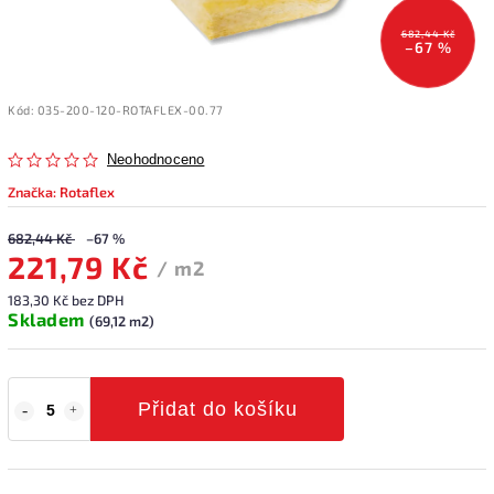
682,44 Kč
–67 %
Kód:
035-200-120-ROTAFLEX-00.77
Neohodnoceno
Značka:
Rotaflex
682,44 Kč
–67 %
221,79 Kč
/ m2
183,30 Kč bez DPH
Skladem
(69,12 m2)
Přidat do košíku