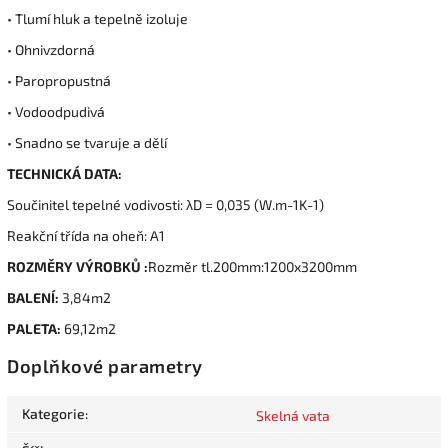
• Tlumí hluk a tepelně izoluje
• Ohnivzdorná
• Paropropustná
• Vodoodpudivá
• Snadno se tvaruje a dělí
TECHNICKÁ DATA:
Součinitel tepelné vodivosti: λD = 0,035 (W.m-1K-1)
Reakční třída na oheň: A1
ROZMĚRY VÝROBKŮ :
Rozměr tl.200mm:1200x3200mm
BALENÍ:
3,84m2
PALETA:
69,12m2
Doplňkové parametry
Kategorie
:
Skelná vata