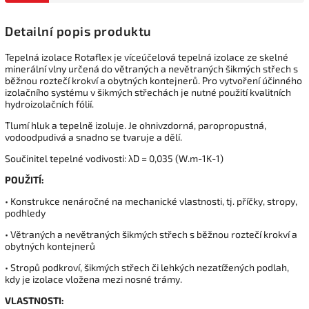
Detailní popis produktu
Tepelná izolace Rotaflex je víceúčelová tepelná izolace ze skelné
minerální vlny určená do větraných a nevětraných šikmých střech s
běžnou roztečí krokví a obytných kontejnerů. Pro vytvoření účinného
izolačního systému v šikmých střechách je nutné použití kvalitních
hydroizolačních fólií.
Tlumí hluk a tepelně izoluje. Je ohnivzdorná, paropropustná,
vodoodpudivá a snadno se tvaruje a dělí.
Součinitel tepelné vodivosti: λD = 0,035 (W.m-1K-1)
POUŽITÍ:
• Konstrukce nenáročné na mechanické vlastnosti, tj. příčky, stropy,
podhledy
• Větraných a nevětraných šikmých střech s běžnou roztečí krokví a
obytných kontejnerů
• Stropů podkroví, šikmých střech či lehkých nezatížených podlah,
kdy je izolace vložena mezi nosné trámy.
VLASTNOSTI: