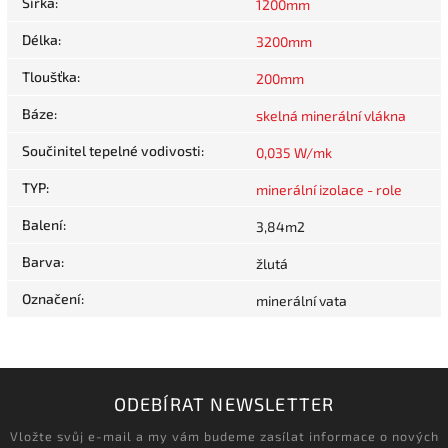
Šířka
:
1200mm
Délka
:
3200mm
Tloušťka
:
200mm
Báze
:
skelná minerální vlákna
Součinitel tepelné vodivosti
:
0,035 W/mk
TYP
:
minerální izolace - role
Balení
:
3,84m2
Barva
:
žlutá
Označení
:
minerální vata
ODEBÍRAT NEWSLETTER
Vložte svůj e-mail a my vám budeme zasílat informace o nových