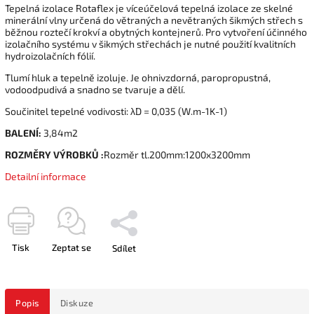
Tepelná izolace Rotaflex je víceúčelová tepelná izolace ze skelné
minerální vlny určená do větraných a nevětraných šikmých střech s
běžnou roztečí krokví a obytných kontejnerů. Pro vytvoření účinného
izolačního systému v šikmých střechách je nutné použití kvalitních
hydroizolačních fólií.
Tlumí hluk a tepelně izoluje. Je ohnivzdorná, paropropustná,
vodoodpudivá a snadno se tvaruje a dělí.
Součinitel tepelné vodivosti: λD = 0,035 (W.m-1K-1)
BALENÍ:
3,84m2
ROZMĚRY VÝROBKŮ :
Rozměr tl.200mm:1200x3200mm
Detailní informace
Tisk
Zeptat se
Sdílet
Popis
Diskuze