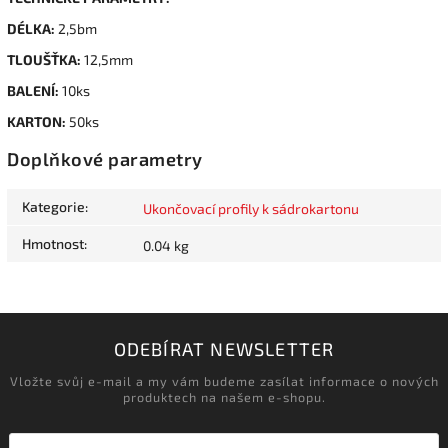
DÉLKA:
2,5bm
TLOUŠŤKA:
12,5mm
BALENÍ:
10ks
KARTON:
50ks
Doplňkové parametry
Kategorie
:
Ukončovací profily k sádrokartonu
Hmotnost
:
0.04 kg
ODEBÍRAT NEWSLETTER
Vložte svůj e-mail a my vám budeme zasílat informace o nových
produktech na našem e-shopu.