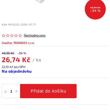
40,95 Kč
–34 %
Kód:
PVCU125-2500-0T.77
Neohodnoceno
Značka:
TAMADEX s.r.o.
40,95 Kč
–34 %
26,74 Kč
/ ks
22,10 Kč bez DPH
Na objednávku
Přidat do košíku