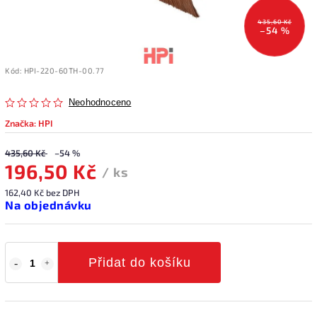
435,60 Kč
–54 %
Kód:
HPI-220-60TH-00.77
Neohodnoceno
Značka:
HPI
435,60 Kč
–54 %
196,50 Kč
/ ks
162,40 Kč bez DPH
Na objednávku
Přidat do košíku