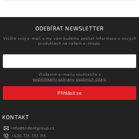
ODEBÍRAT NEWSLETTER
Vložte svůj e-mail a my vám budeme zasílat informace o nových
produktech na našem e-shopu.
Vložením e-mailu souhlasíte s
podmínkami ochrany osobních údajů
Přihlásit se
KONTAKT
info
@
tridentgroup.cz
+420 775 733 715