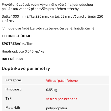
Prověřený způsob velmi výkonného větrání s jednoduchou
pokládkou vhodný především pro hřeben střechy.
Délka 1000 mm, šířka 220 mm, kartáč 65 mm. Větrací průměr 250
cm2/m.
V modelové řadě lze vybrat z barev: červené, hnědé, černé
TECHNICKÉ ÚDAJE:
SPOTŘEBA:
1ks/1bm
Hmotnost: cca 0,645 kg/ ks
BALENÍ:
25ks
Doplňkové parametry
Kategorie
:
Větrací pás hřebene
Hmotnost
:
0.65 kg
TYP
:
větrací pás hřebene
Materiál
:
polypropylen