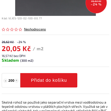
26,62 Kč
–24 %
Kód:
VLIES-120-02-100-00.77
Neohodnoceno
26,62 Kč
–24 %
20,05 Kč
/ m2
16,57 Kč bez DPH
Skladem
(300 m2)
Přidat do košíku
Skelná rohož se používá jako separační vrstva mezi voděodolnou a
tepelně odolnou vrstvou v pláštích plochých střech. Využívá se jak v
občanské výstavbě, tak v průmyslové výstavbě, střešních fólií z PVC