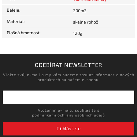
Balení
:
200m2
Materiál
:
skelná rohož
Plošná hmotnost
:
120g
ODEBÍRAT NEWSLETTER
Vložte svůj e-mail a my vám budeme zasílat informace o nových
produktech na našem e-shopu.
Vložením e-mailu souhlasíte s
podmínkami ochrany osobních údajů
Přihlásit se