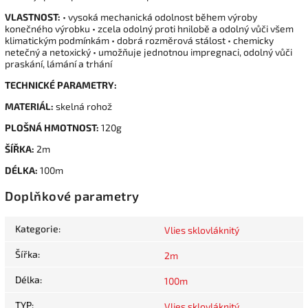
VLASTNOST:
• vysoká mechanická odolnost během výroby
konečného výrobku • zcela odolný proti hnilobě a odolný vůči všem
klimatickým podmínkám • dobrá rozměrová stálost • chemicky
netečný a netoxický • umožňuje jednotnou impregnaci, odolný vůči
praskání, lámání a trhání
TECHNICKÉ PARAMETRY:
MATERIÁL:
skelná rohož
PLOŠNÁ HMOTNOST:
120g
ŠÍŘKA:
2m
DÉLKA:
100m
Doplňkové parametry
Kategorie
:
Vlies sklovláknitý
Šířka
:
2m
Délka
:
100m
TYP
:
Vlies sklovláknitý