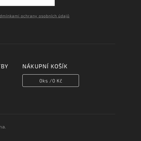
dmínkami ochrany osobních údajů
TBY
NÁKUPNÍ KOŠÍK
0
ks /
0 Kč
na.