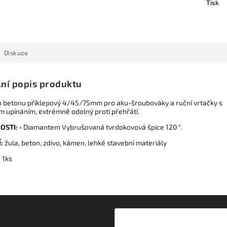
Tisk
Diskuze
lní popis produktu
o betonu příklepový 4/45/75mm pro aku-šroubováky a ruční vrtačky s
m upínáním, extrémně odolný proti přehřátí.
OSTI:
• Diamantem Vybrušovaná tvrdokovová špice 120 °.
:
žula, beton, zdivo, kámen, lehké stavební materiály
:
1ks