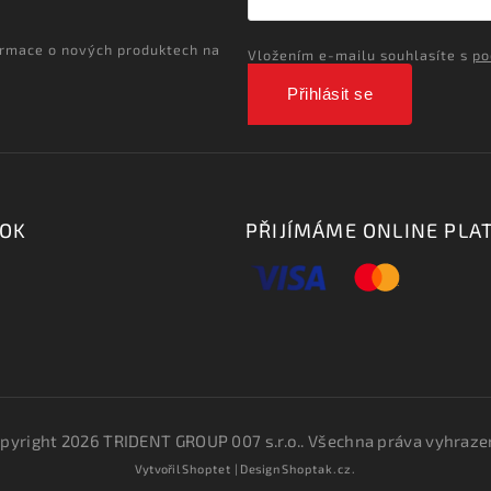
ormace o nových produktech na
Vložením e-mailu souhlasíte s
po
Přihlásit se
OOK
PŘIJÍMÁME ONLINE PLA
pyright 2026
TRIDENT GROUP 007 s.r.o.
. Všechna práva vyhraze
Vytvořil
Shoptet
| Design
Shoptak.cz.