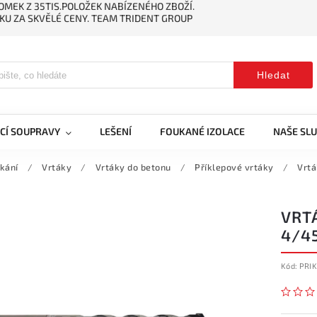
MEK Z 35TIS.POLOŽEK NABÍZENÉHO ZBOŽÍ.
KU ZA SKVĚLÉ CENY. TEAM TRIDENT GROUP
Hledat
CÍ SOUPRAVY
LEŠENÍ
FOUKANÉ IZOLACE
NAŠE SL
ekání
/
Vrtáky
/
Vrtáky do betonu
/
Příklepové vrtáky
/
Vrtá
VRT
4/4
Kód:
PRI