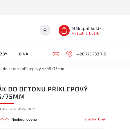
Nákupní košík
Prázdný košík
UŽBY
O NÁS
KONTAKTY
+420 775 733 715
k do betonu příklepový 4/45/75mm
ÁK DO BETONU PŘÍKLEPOVÝ
5/75MM
KL-040-045-075-00.77
Značka:
Oren
Neohodnoceno