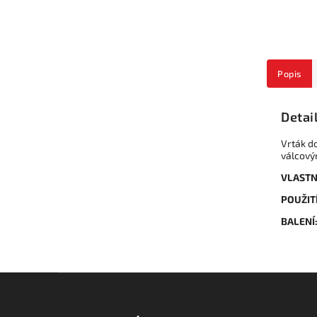
Popis
Detai
Vrták d
válcový
VLASTN
POUŽITÍ
BALENÍ