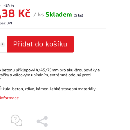
–24 %
,38 Kč
Skladem
/ ks
(5 ks)
 bez DPH
Přidat do košíku
o betonu příklepový 4/45/75mm pro aku-šroubováky a
rtačky s válcovým upínáním, extrémně odolný proti
.
:
žula, beton, zdivo, kámen, lehké stavební materiály
í informace