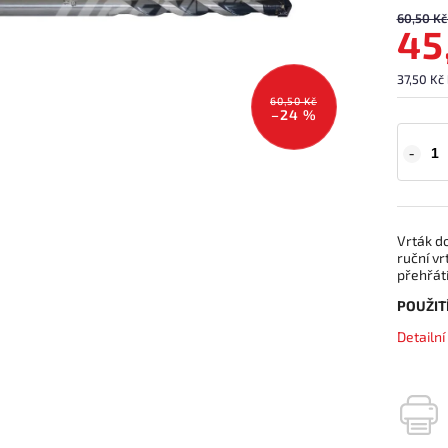
60,50 Kč
45
37,50 Kč
60,50 Kč
–24 %
Vrták d
ruční v
přehřátí
POUŽITÍ
Detailn