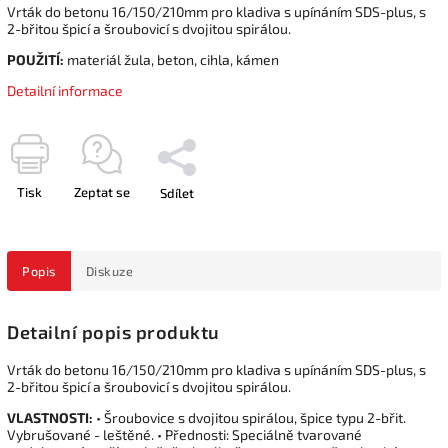
Vrták do betonu 16/150/210mm pro kladiva s upínáním SDS-plus, s
2-břitou špicí a šroubovicí s dvojitou spirálou.
POUŽITÍ:
materiál žula, beton, cihla, kámen
Detailní informace
Tisk
Zeptat se
Sdílet
Popis
Diskuze
Detailní popis produktu
Vrták do betonu 16/150/210mm pro kladiva s upínáním SDS-plus, s
2-břitou špicí a šroubovicí s dvojitou spirálou.
VLASTNOSTI:
• Šroubovice s dvojitou spirálou, špice typu 2-břit.
Vybrušované - leštěné. • Přednosti: Speciálně tvarované