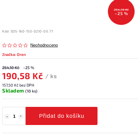
254,10 Kč
–25 %
Kód:
SDS-160-150-0210-00.77
Neohodnoceno
Značka:
Oren
254,10 Kč
–25 %
190,58 Kč
/ ks
157,50 Kč bez DPH
Skladem
(10 ks)
Přidat do košíku