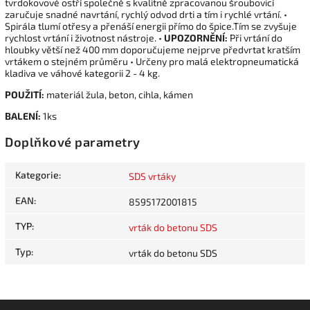
tvrdokovové ostří společně s kvalitně zpracovanou šroubovicí
zaručuje snadné navrtání, rychlý odvod drti a tím i rychlé vrtání. •
Spirála tlumí otřesy a přenáší energii přímo do špice.Tím se zvyšuje
rychlost vrtání i životnost nástroje. •
UPOZORNĚNÍ:
Při vrtání do
hloubky větší než 400 mm doporučujeme nejprve předvrtat kratším
vrtákem o stejném průměru • Určeny pro malá elektropneumatická
kladiva ve váhové kategorii 2 - 4 kg.
POUŽITÍ:
materiál žula, beton, cihla, kámen
BALENÍ:
1ks
Doplňkové parametry
Kategorie
:
SDS vrtáky
EAN
:
8595172001815
TYP
:
vrták do betonu SDS
Typ
:
vrták do betonu SDS