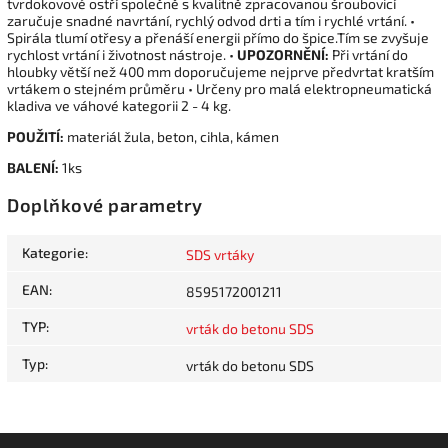
tvrdokovové ostří společně s kvalitně zpracovanou šroubovicí
zaručuje snadné navrtání, rychlý odvod drti a tím i rychlé vrtání. •
Spirála tlumí otřesy a přenáší energii přímo do špice.Tím se zvyšuje
rychlost vrtání i životnost nástroje. •
UPOZORNĚNÍ:
Při vrtání do
hloubky větší než 400 mm doporučujeme nejprve předvrtat kratším
vrtákem o stejném průměru • Určeny pro malá elektropneumatická
kladiva ve váhové kategorii 2 - 4 kg.
POUŽITÍ:
materiál žula, beton, cihla, kámen
BALENÍ:
1ks
Doplňkové parametry
Kategorie
:
SDS vrtáky
EAN
:
8595172001211
TYP
:
vrták do betonu SDS
Typ
:
vrták do betonu SDS