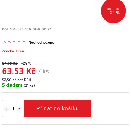
84,70 Kč
–24 %
Kód:
SDS-050-100-0160-00.77
Neohodnoceno
Značka:
Oren
84,70 Kč
–24 %
63,53 Kč
/ ks
52,50 Kč bez DPH
Skladem
(21 ks)
Přidat do košíku