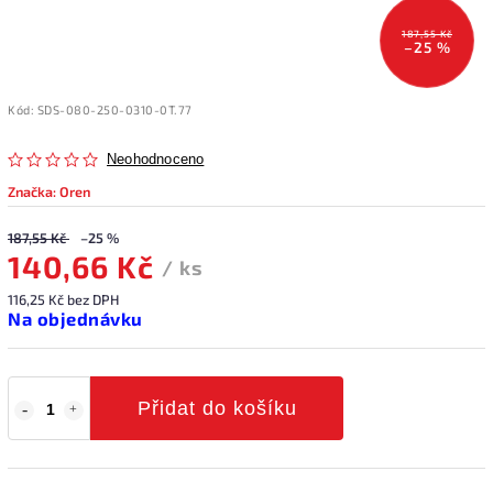
187,55 Kč
–25 %
Kód:
SDS-080-250-0310-0T.77
Neohodnoceno
Značka:
Oren
187,55 Kč
–25 %
140,66 Kč
/ ks
116,25 Kč bez DPH
Na objednávku
Přidat do košíku