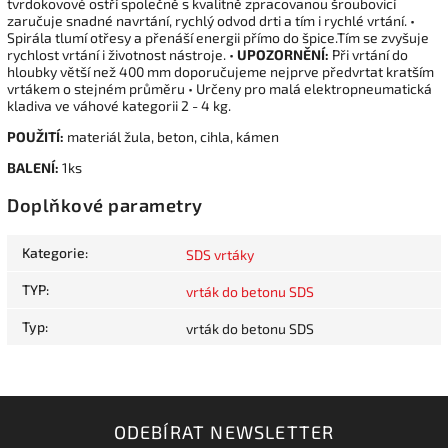
tvrdokovové ostří společně s kvalitně zpracovanou šroubovicí
zaručuje snadné navrtání, rychlý odvod drti a tím i rychlé vrtání. •
Spirála tlumí otřesy a přenáší energii přímo do špice.Tím se zvyšuje
rychlost vrtání i životnost nástroje. •
UPOZORNĚNÍ:
Při vrtání do
hloubky větší než 400 mm doporučujeme nejprve předvrtat kratším
vrtákem o stejném průměru • Určeny pro malá elektropneumatická
kladiva ve váhové kategorii 2 - 4 kg.
POUŽITÍ:
materiál žula, beton, cihla, kámen
BALENÍ:
1ks
Doplňkové parametry
Kategorie
:
SDS vrtáky
TYP
:
vrták do betonu SDS
Typ
:
vrták do betonu SDS
ODEBÍRAT NEWSLETTER