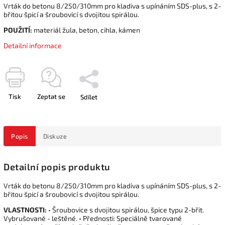
Vrták do betonu 8/250/310mm pro kladiva s upínáním SDS-plus, s 2-
břitou špicí a šroubovicí s dvojitou spirálou.
POUŽITÍ:
materiál žula, beton, cihla, kámen
Detailní informace
Tisk
Zeptat se
Sdílet
Popis
Diskuze
Detailní popis produktu
Vrták do betonu 8/250/310mm pro kladiva s upínáním SDS-plus, s 2-
břitou špicí a šroubovicí s dvojitou spirálou.
VLASTNOSTI:
• Šroubovice s dvojitou spirálou, špice typu 2-břit.
Vybrušované - leštěné. • Přednosti: Speciálně tvarované