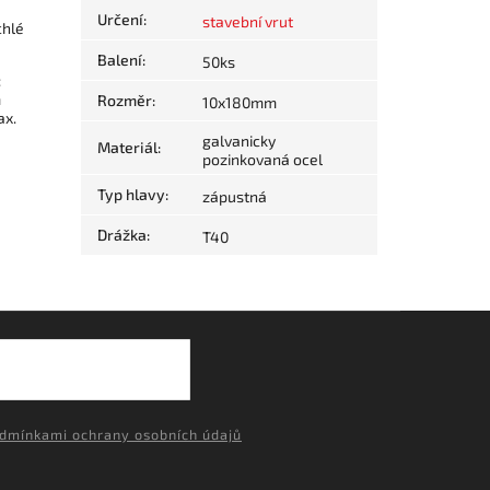
Určení
:
stavební vrut
chlé
Balení
:
50ks
:
m
Rozměr
:
10x180mm
ax.
galvanicky
Materiál
:
pozinkovaná ocel
Typ hlavy
:
zápustná
Drážka
:
T40
dmínkami ochrany osobních údajů