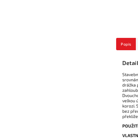
Popis
Detai
Stavebn
srovnání
drážka 
zahloubí
Dvoucho
velkou 
korozi. 
bez pře
překliže
POUŽITÍ
VLASTN