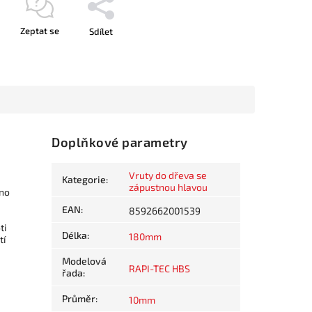
Zeptat se
Sdílet
Doplňkové parametry
Vruty do dřeva se
Kategorie
:
zápustnou hlavou
dno
EAN
:
8592662001539
ti
Délka
:
180mm
tí
Modelová
RAPI-TEC HBS
řada
:
Průměr
:
10mm