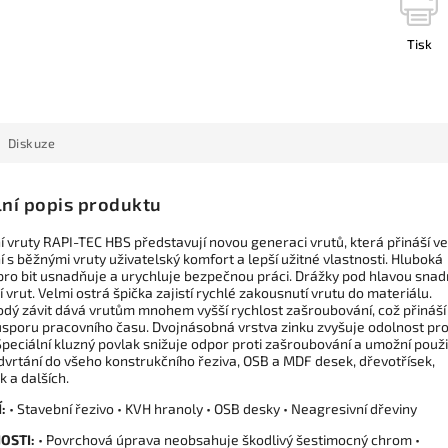
Tisk
Diskuze
lní popis produktu
í vruty RAPI-TEC HBS představují novou generaci vrutů, která přináší ve
 s běžnými vruty uživatelský komfort a lepší užitné vlastnosti. Hluboká
pro bit usnadňuje a urychluje bezpečnou práci. Drážky pod hlavou sna
 vrut. Velmi ostrá špička zajistí rychlé zakousnutí vrutu do materiálu.
dý závit dává vrutům mnohem vyšší rychlost zašroubování, což přináší
úsporu pracovního času. Dvojnásobná vrstva zinku zvyšuje odolnost pro
Speciální kluzný povlak snižuje odpor proti zašroubování a umožní použi
dvrtání do všeho konstrukčního řeziva, OSB a MDF desek, dřevotřísek,
k a dalších.
:
• Stavební řezivo • KVH hranoly • OSB desky • Neagresivní dřeviny
OSTI:
• Povrchová úprava neobsahuje škodlivý šestimocný chrom •