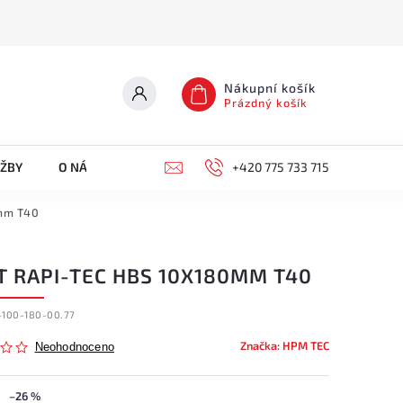
Nákupní košík
Prázdný košík
UŽBY
O NÁS
KONTAKTY
+420 775 733 715
0mm T40
T RAPI-TEC HBS 10X180MM T40
-100-180-00.77
Značka:
HPM TEC
Neohodnoceno
–26 %