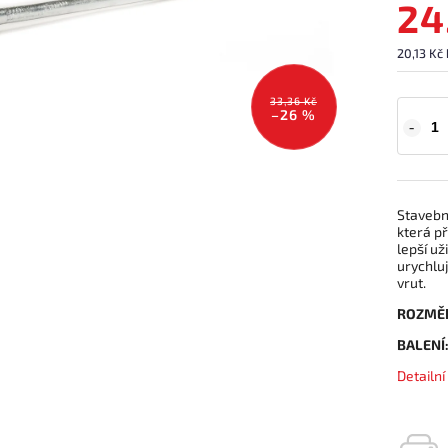
24
20,13 Kč
33,36 Kč
–26 %
Stavebn
která př
lepší už
urychlu
vrut.
ROZMĚ
BALENÍ
Detailn