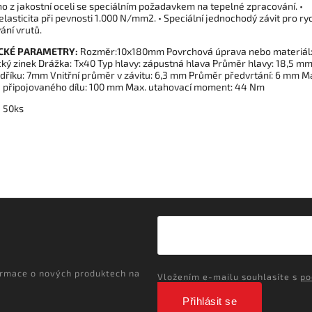
o z jakostní oceli se speciálním požadavkem na tepelné zpracování. •
lasticita při pevnosti 1.000 N/mm2. • Speciální jednochodý závit pro ry
ání vrutů.
CKÉ PARAMETRY:
Rozměr:10x180mm Povrchová úprava nebo materiál
cký zinek Drážka: Tx40 Typ hlavy: zápustná hlava Průměr hlavy: 18,5 m
dříku: 7mm Vnitřní průměr v závitu: 6,3 mm Průměr předvrtání: 6 mm M
a připojovaného dílu: 100 mm Max. utahovací moment: 44 Nm
:
50ks
ormace o nových produktech na
Vložením e-mailu souhlasíte s
po
Přihlásit se