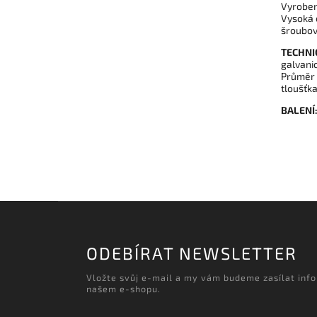
Vyroben
Vysoká e
šroubov
TECHNI
galvani
Průměr 
tloušťk
BALENÍ
ODEBÍRAT NEWSLETTER
Vložte svůj e-mail a my vám budeme zasílat inf
našem e-shopu.