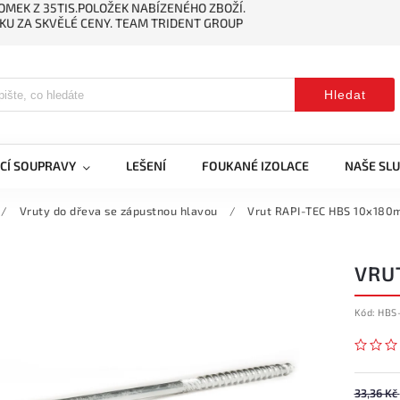
MEK Z 35TIS.POLOŽEK NABÍZENÉHO ZBOŽÍ.
KU ZA SKVĚLÉ CENY. TEAM TRIDENT GROUP
Hledat
CÍ SOUPRAVY
LEŠENÍ
FOUKANÉ IZOLACE
NAŠE SL
/
Vruty do dřeva se zápustnou hlavou
/
Vrut RAPI-TEC HBS 10x18
VRU
Kód:
HBS
33,36 Kč