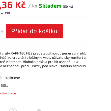
,36 Kč
Skladem
/ ks
(50 ks)
 bez DPH
Přidat do košíku
í vruty RAPI-TEC HBS představují novou generaci vrutů,
ináší ve srovnání s běžnými vruty uživatelský komfort a
itné vlastnosti. Hluboká drážka pro bit usnadňuje a
je bezpečnou práci. Drážky pod hlavou snadno zahloubí
R:
10x180mm
:
50ks
í informace