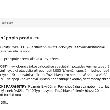
Diskuze
lní popis produktu
 vruty RAPI-TEC SK je stavební vrut s vysokými užitnými vlastnostmi.
 svěrná síla ve spoji.
:
• pro spoje dřevo-dřevo a kov-dřevo
OSTI:
• vyrobeno z jakostní oceli se speciálním požadavkem na tepelné
ní • vysoká elasticita při pevnosti 1.000 N/mm2 • speciální jednochodý
o rychlé šroubování vrutů • talířová hlava pro pohledové spoje a větší
 sílu ve spoji • povrchová úprava neobsahuje škodlivý šestimocný chro
CKÉ PARAMETRY:
Rozměr:8x400mm Povrchová úprava nebo materiál:
cký zinek Drážka: Tx40 Typ hlavy: talířová hlava Průměr hlavy: 20 mm
dříku: 5,8 mm
:
50ks