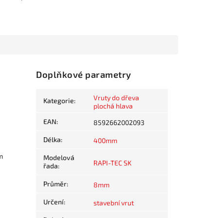
Doplňkové parametry
Vruty do dřeva
Kategorie
:
plochá hlava
EAN
:
8592662002093
Délka
:
400mm
m
Modelová
RAPI-TEC SK
řada
:
Průměr
:
8mm
Určení
:
stavební vrut