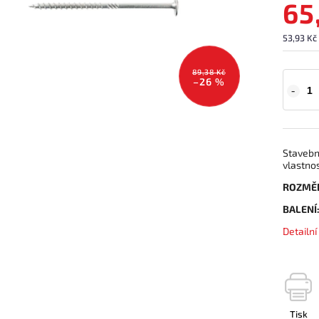
65
53,93 Kč
89,38 Kč
–26 %
Stavební
vlastnos
ROZMĚ
BALENÍ
Detailn
Tisk