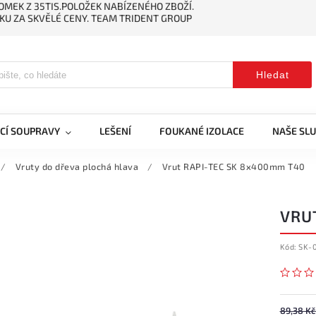
MEK Z 35TIS.POLOŽEK NABÍZENÉHO ZBOŽÍ.
KU ZA SKVĚLÉ CENY. TEAM TRIDENT GROUP
Hledat
CÍ SOUPRAVY
LEŠENÍ
FOUKANÉ IZOLACE
NAŠE SL
/
Vruty do dřeva plochá hlava
/
Vrut RAPI-TEC SK 8x400mm T40
VRU
Kód:
SK-
89,38 Kč