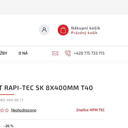
Nákupní košík
Prázdný košík
UŽBY
O NÁS
KONTAKTY
+420 775 733 715
T RAPI-TEC SK 8X400MM T40
080-400-00.77
Značka:
HPM TEC
Neohodnoceno
–26 %