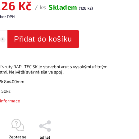
,26 Kč
Skladem
/ ks
(128 ks)
 bez DPH
Přidat do košíku
 vruty RAPI-TEC SK je stavební vrut s vysokými užitnými
tmi. Největší svěrná síla ve spoji.
R:
8x400mm
:
50ks
í informace
Zeptat se
Sdílet