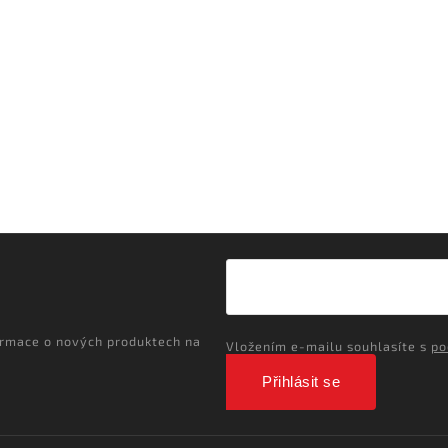
ormace o nových produktech na
Vložením e-mailu souhlasíte s
po
Přihlásit se