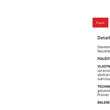
Popis
Detai
Stavební
Největší
POUŽITÍ
VLASTN
zpracová
závit pr
svěrnou
TECHNI
galvani
Průměr 
BALENÍ