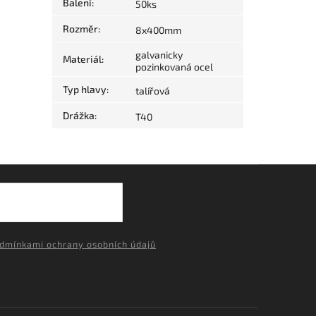
Balení
:
50ks
Rozměr
:
8x400mm
galvanicky
Materiál
:
pozinkovaná ocel
Typ hlavy
:
talířová
Drážka
:
T40
dmínkami ochrany osobních údajů