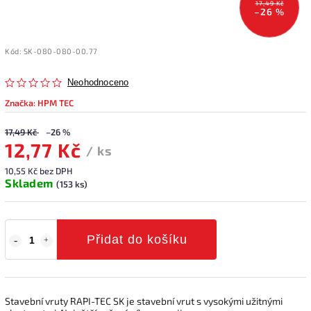
17,49 Kč
–26 %
Kód:
SK-080-080-00.77
Neohodnoceno
Značka:
HPM TEC
17,49 Kč
–26 %
12,77 Kč
/ ks
10,55 Kč bez DPH
Skladem
(153 ks)
Přidat do košíku
Stavební vruty RAPI-TEC SK je stavební vrut s vysokými užitnými