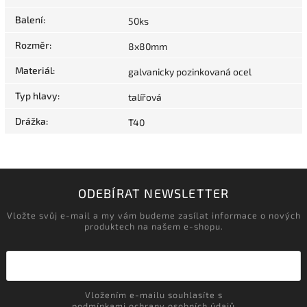
Balení
:
50ks
Rozměr
:
8x80mm
Materiál
:
galvanicky pozinkovaná ocel
Typ hlavy
:
talířová
Drážka
:
T40
ODEBÍRAT NEWSLETTER
Vložte svůj e-mail a my vám budeme zasílat informace o nových
produktech na našem e-shopu.
Vložením e-mailu souhlasíte s
podmínkami ochrany osobních údajů