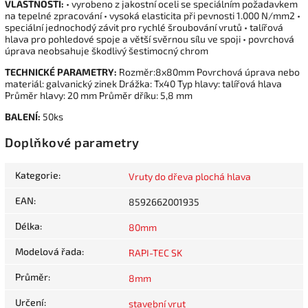
VLASTNOSTI:
• vyrobeno z jakostní oceli se speciálním požadavkem
na tepelné zpracování • vysoká elasticita při pevnosti 1.000 N/mm2 •
speciální jednochodý závit pro rychlé šroubování vrutů • talířová
hlava pro pohledové spoje a větší svěrnou sílu ve spoji • povrchová
úprava neobsahuje škodlivý šestimocný chrom
TECHNICKÉ PARAMETRY:
Rozměr:8x80mm Povrchová úprava nebo
materiál: galvanický zinek Drážka: Tx40 Typ hlavy: talířová hlava
Průměr hlavy: 20 mm Průměr dříku: 5,8 mm
BALENÍ:
50ks
Doplňkové parametry
Kategorie
:
Vruty do dřeva plochá hlava
EAN
:
8592662001935
Délka
:
80mm
Modelová řada
:
RAPI-TEC SK
Průměr
:
8mm
Určení
:
stavební vrut