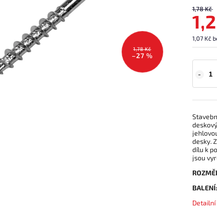
1,78 Kč
1,
1,07 Kč 
1,78 Kč
–27 %
Stavebn
deskový
jehlovo
desky. Z
dílu k p
jsou vyr
ROZMĚ
BALENÍ
Detailn