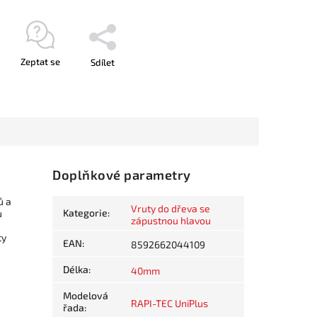
Zeptat se
Sdílet
Doplňkové parametry
ů a
Vruty do dřeva se
Kategorie
:
u
zápustnou hlavou
ty
EAN
:
8592662044109
Délka
:
40mm
Modelová
RAPI-TEC UniPlus
řada
: