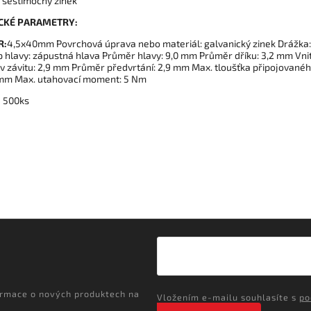
ý šestimocný zinek
CKÉ PARAMETRY:
R:
4,5x40mm Povrchová úprava nebo materiál: galvanický zinek Drážka:
p hlavy: zápustná hlava Průměr hlavy: 9,0 mm Průměr dříku: 3,2 mm Vnit
v závitu: 2,9 mm Průměr předvrtání: 2,9 mm Max. tloušťka připojované
7 mm Max. utahovací moment: 5 Nm
:
500ks
ormace o nových produktech na
Vložením e-mailu souhlasíte s
po