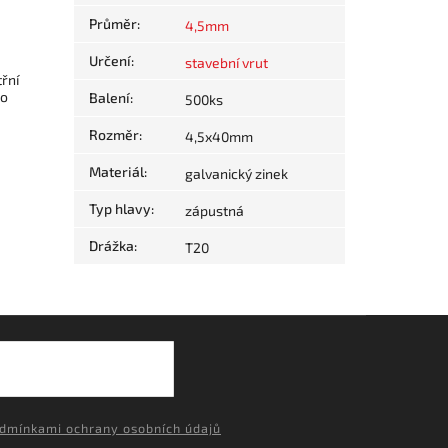
Průměr
:
4,5mm
Určení
:
stavební vrut
řní
ho
Balení
:
500ks
Rozměr
:
4,5x40mm
Materiál
:
galvanický zinek
Typ hlavy
:
zápustná
Drážka
:
T20
dmínkami ochrany osobních údajů