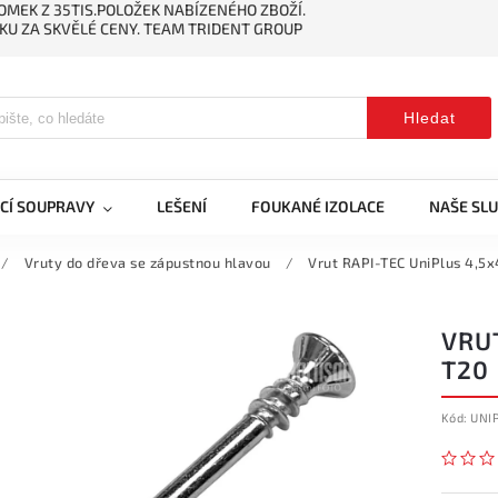
MEK Z 35TIS.POLOŽEK NABÍZENÉHO ZBOŽÍ.
KU ZA SKVĚLÉ CENY. TEAM TRIDENT GROUP
Hledat
CÍ SOUPRAVY
LEŠENÍ
FOUKANÉ IZOLACE
NAŠE SL
/
Vruty do dřeva se zápustnou hlavou
/
Vrut RAPI-TEC UniPlus 4,
VRU
T20
Kód:
UNI