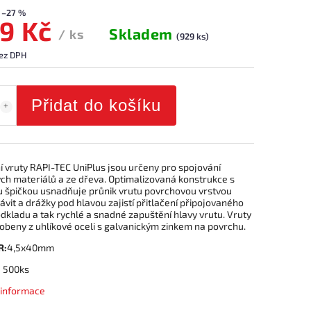
–27 %
29 Kč
Skladem
/ ks
(929 ks)
bez DPH
Přidat do košíku
í vruty RAPI-TEC UniPlus jsou určeny pro spojování
ch materiálů a ze dřeva. Optimalizovaná konstrukce s
u špičkou usnadňuje průnik vrutu povrchovou vrstvou
ávit a drážky pod hlavou zajistí přitlačení připojovaného
odkladu a tak rychlé a snadné zapuštění hlavy vrutu. Vruty
obeny z uhlíkové oceli s galvanickým zinkem na povrchu.
R:
4,5x40mm
:
500ks
í informace