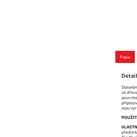
Popis
Detai
Stavebn
ze dřev
povrchov
připojov
jsou vy
POUŽITÍ
VLASTN
předvrtá