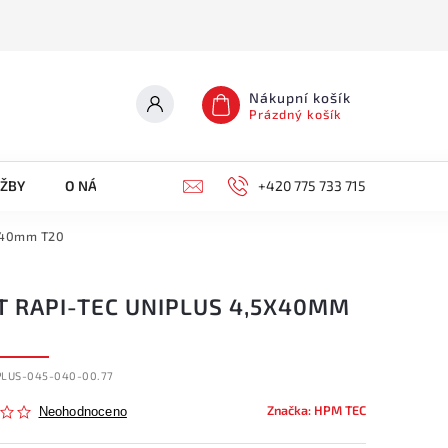
Nákupní košík
Prázdný košík
UŽBY
O NÁS
KONTAKTY
+420 775 733 715
5x40mm T20
T RAPI-TEC UNIPLUS 4,5X40MM
PLUS-045-040-00.77
Značka:
HPM TEC
Neohodnoceno