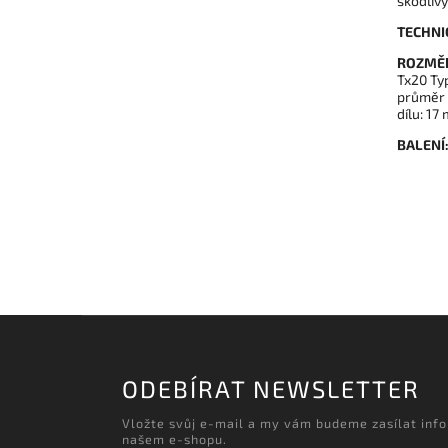
škodliv
TECHNI
ROZMĚ
Tx20 Ty
průměr 
dílu: 1
BALENÍ
ODEBÍRAT NEWSLETTER
Vložte svůj e-mail a my vám budeme zasílat inf
našem e-shopu.