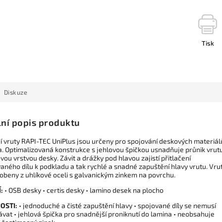
Tisk
Diskuze
lní popis produktu
í vruty RAPI-TEC UniPlus jsou určeny pro spojování deskových materiál
a. Optimalizovaná konstrukce s jehlovou špičkou usnadňuje průnik vrut
ou vrstvou desky. Závit a drážky pod hlavou zajistí přitlačení
aného dílu k podkladu a tak rychlé a snadné zapuštění hlavy vrutu. Vru
robeny z uhlíkové oceli s galvanickým zinkem na povrchu.
:
• OSB desky • certis desky • lamino desek na plocho
OSTI:
• jednoduché a čisté zapuštění hlavy • spojované díly se nemusí
vat • jehlová špička pro snadnější proniknutí do lamina • neobsahuje