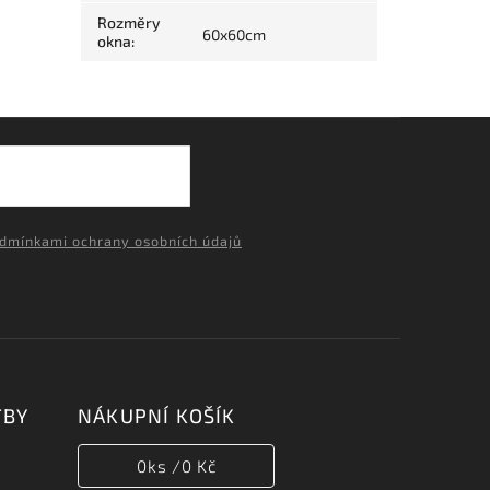
Rozměry
60x60cm
okna
:
dmínkami ochrany osobních údajů
TBY
NÁKUPNÍ KOŠÍK
0
ks /
0 Kč