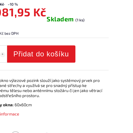
 Kč
–10 %
081,95 Kč
Skladem
(1 ks)
 Kč bez DPH
Přidat do košíku
 okno výlezové pozink slouží jako systémový prvek pro
ané střechy a využívá se pro snadný přístup ke
ému tělesu nebo anténnímu stožáru či jen jako větrací
odstřešního prostoru.
y okna:
60x60cm
í informace