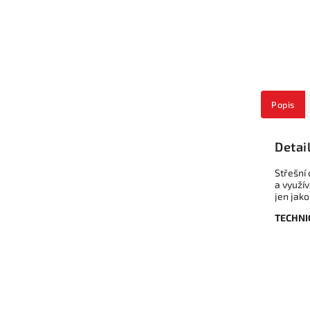
Popis
Detai
Střešní
a využí
jen jako
TECHNI