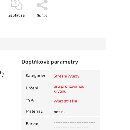
Zeptat se
Sdílet
Doplňkové parametry
chy
Kategorie
:
Střešní výlezy
 či
pro profilovanou
Určení
:
krytinu
TYP
:
výlez střešní
Materiál
:
pozink
------------------------
Barva
:
--------------------