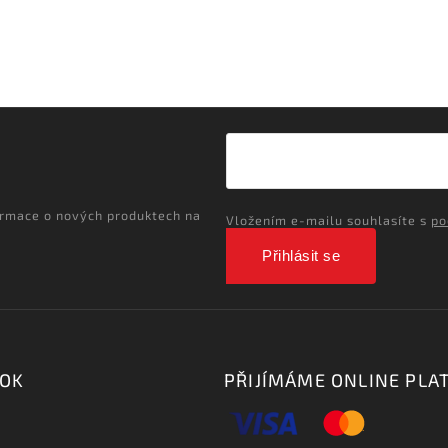
ormace o nových produktech na
Vložením e-mailu souhlasíte s
po
Přihlásit se
OOK
PŘIJÍMÁME ONLINE PLA