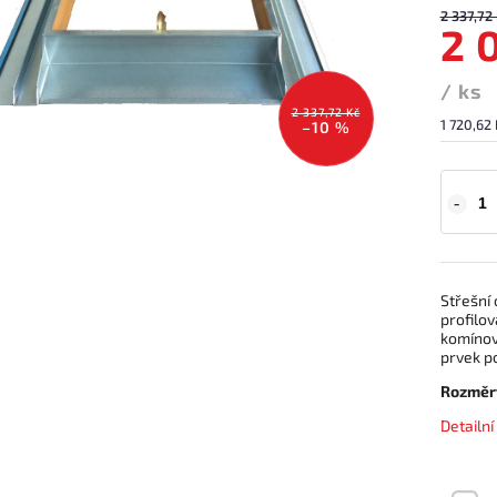
2 337,72
2 
/ ks
2 337,72 Kč
1 720,62
–10 %
Střešní
profilov
komínov
prvek p
Rozměr
Detailn