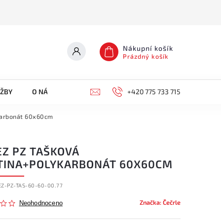
Nákupní košík
Prázdný košík
UŽBY
O NÁS
KONTAKTY
+420 775 733 715
karbonát 60x60cm
EZ PZ TAŠKOVÁ
TINA+POLYKARBONÁT 60X60CM
EZ-PZ-TAS-60-60-00.77
Značka:
Čečrle
Neohodnoceno