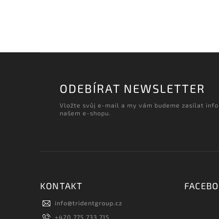
ODEBÍRAT NEWSLETTER
Vložte svůj e-mail a my vám budeme zasílat inf
našem e-shopu.
KONTAKT
FACEB
info
@
tridentgroup.cz
+420 775 733 715