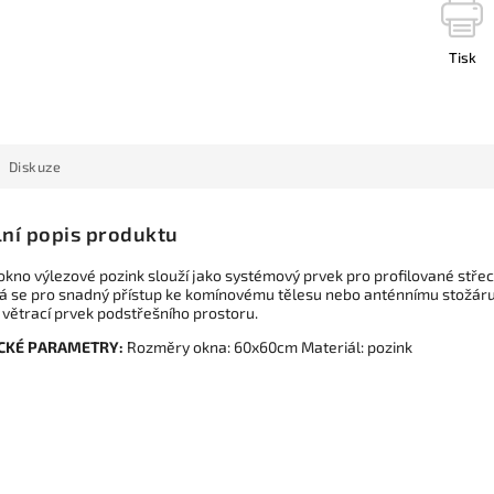
Tisk
Diskuze
lní popis produktu
 okno výlezové pozink slouží jako systémový prvek pro profilované stře
vá se pro snadný přístup ke komínovému tělesu nebo anténnímu stožáru
 větrací prvek podstřešního prostoru.
CKÉ PARAMETRY:
Rozměry okna: 60x60cm Materiál: pozink