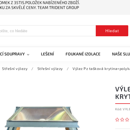
MEK Z 35TIS.POLOŽEK NABÍZENÉHO ZBOŽÍ.
KU ZA SKVĚLÉ CENY. TEAM TRIDENT GROUP
Hledat
CÍ SOUPRAVY
LEŠENÍ
FOUKANÉ IZOLACE
NAŠE SL
Střešní výlezy
/
Střešní výlezy
/
Výlez Pz tašková krytina+poly
VÝL
KRY
Kód:
VYL