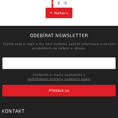
1
5
Nahoru
ODEBÍRAT NEWSLETTER
Vložte svůj e-mail a my vám budeme zasílat informace o nových
produktech na našem e-shopu.
Vložením e-mailu souhlasíte s
podmínkami ochrany osobních údajů
Přihlásit se
KONTAKT