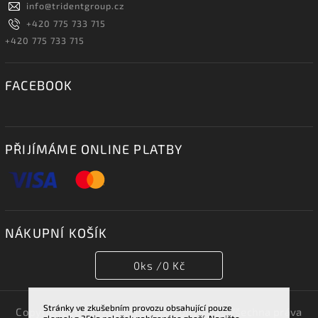
info
@
tridentgroup.cz
+420 775 733 715
+420 775 733 715
FACEBOOK
PŘIJÍMÁME ONLINE PLATBY
NÁKUPNÍ KOŠÍK
0
ks /
0 Kč
Stránky ve zkušebním provozu obsahující pouze
Copyright 2026
TRIDENT GROUP 007 s.r.o.
. Všechna práva