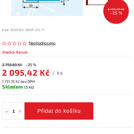
2 793,89 Kč
–25 %
Kód:
ZSHY150-060P-00.77
Neohodnoceno
Značka:
Kerval
2 793,89 Kč
–25 %
2 095,42 Kč
/ ks
1 731,75 Kč bez DPH
Skladem
(5 ks)
Přidat do košíku