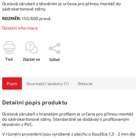
Ocelová zárubeň s těsněním je určena pro přímou montáž do
sádrokartonové stěny.
ROZMĚR:
150/600 pravá
Detailní informace
Tisk
Zeptat se
Sdílet
Popis
Související soubory (1)
Diskuze
Detailní popis produktu
Ocelová zárubeň s hranatým profilem je určena pro přímou montáž
do sádrokartonové stěny. Standardně se dodávají s profilovaným
těsněním z PVC.
V různém provedení jsou vyrobené z plechu o tloušťce 1,3 - 2 mm dle