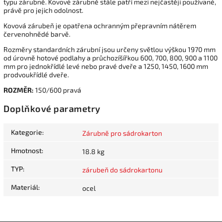
typu zárubně. Kovové zárubně stále patří mezi nejčastěji používané,
právě pro jejich odolnost.
Kovová zárubeň je opatřena ochranným přepravním nátěrem
červenohnědé barvě.
Rozměry standardních zárubní jsou určeny světlou výškou 1970 mm
od úrovně hotové podlahy a průchozíšířkou 600, 700, 800, 900 a 1100
mm pro jednokřídlé levé nebo pravé dveře a 1250, 1450, 1600 mm
prodvoukřídlé dveře.
ROZMĚR:
150/600 pravá
Doplňkové parametry
Kategorie
:
Zárubně pro sádrokarton
Hmotnost
:
18.8 kg
TYP
:
zárubeň do sádrokartonu
Materiál
:
ocel