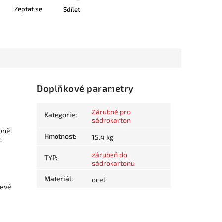
Zeptat se
Sdílet
Doplňkové parametry
Zárubně pro
Kategorie
:
sádrokarton
bně.
Hmotnost
:
15.4 kg
.
zárubeň do
TYP
:
sádrokartonu
Materiál
:
ocel
levé