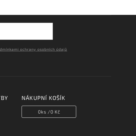
dmínkami ochrany osobních údajů
TBY
NÁKUPNÍ KOŠÍK
0
ks /
0 Kč