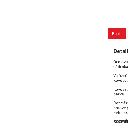
Popis
Detai
Ocelová
sádroka
V různé
Kovové z
Kovová 
barvě.
Rozměry
hotové 
nebo pr
ROZMĚ