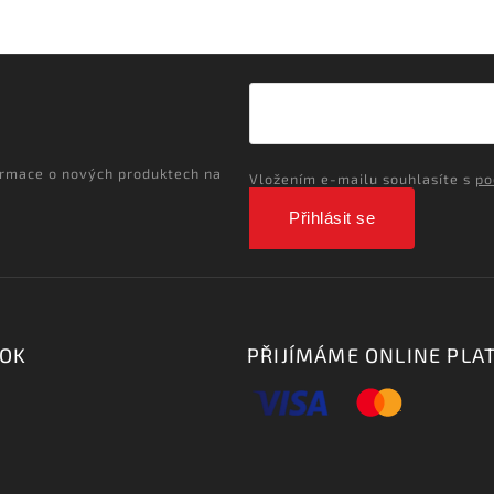
ormace o nových produktech na
Vložením e-mailu souhlasíte s
po
Přihlásit se
OOK
PŘIJÍMÁME ONLINE PLA