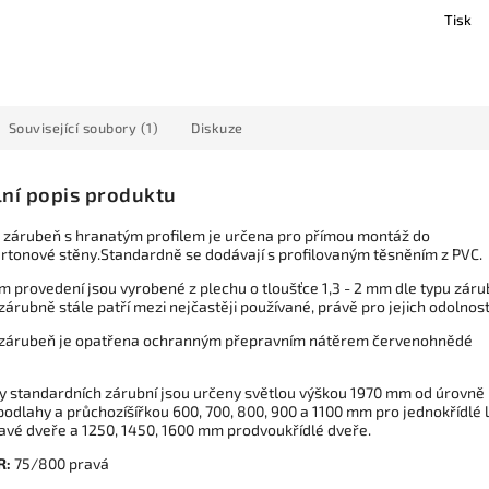
Tisk
Související soubory (1)
Diskuze
lní popis produktu
 zárubeň s hranatým profilem je určena pro přímou montáž do
rtonové stěny.Standardně se dodávají s profilovaným těsněním z PVC.
m provedení jsou vyrobené z plechu o tloušťce 1,3 - 2 mm dle typu záru
árubně stále patří mezi nejčastěji používané, právě pro jejich odolnost
zárubeň je opatřena ochranným přepravním nátěrem červenohnědé
 standardních zárubní jsou určeny světlou výškou 1970 mm od úrovně
podlahy a průchozíšířkou 600, 700, 800, 900 a 1100 mm pro jednokřídlé 
avé dveře a 1250, 1450, 1600 mm prodvoukřídlé dveře.
R:
75/800 pravá