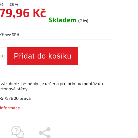
Kč
–25 %
579,96 Kč
Skladem
(7 ks)
 Kč bez DPH
Přidat do košíku
 zárubeň s těsněním je určena pro přímou montáž do
rtonové stěny.
R:
75/800 pravá
í informace