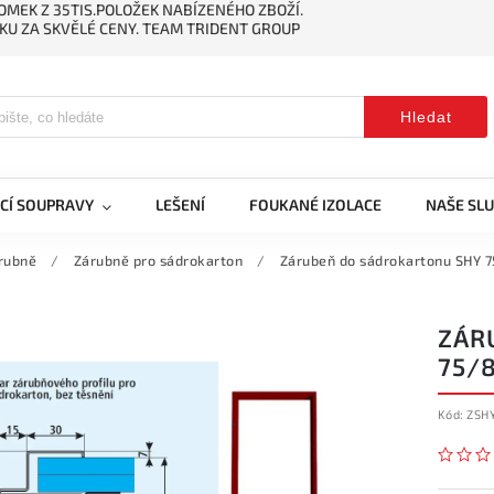
MEK Z 35TIS.POLOŽEK NABÍZENÉHO ZBOŽÍ.
KU ZA SKVĚLÉ CENY. TEAM TRIDENT GROUP
Hledat
CÍ SOUPRAVY
LEŠENÍ
FOUKANÉ IZOLACE
NAŠE SL
rubně
/
Zárubně pro sádrokarton
/
Zárubeň do sádrokartonu SHY 
ZÁR
75/
Kód:
ZSH