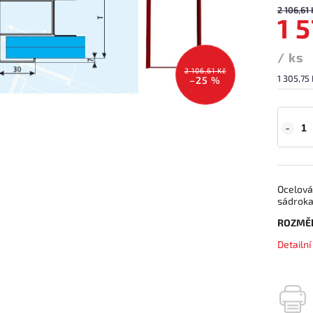
2 106,61 
1 
/ ks
2 106,61 Kč
1 305,75
–25 %
Ocelová
sádroka
ROZMĚ
Detailn