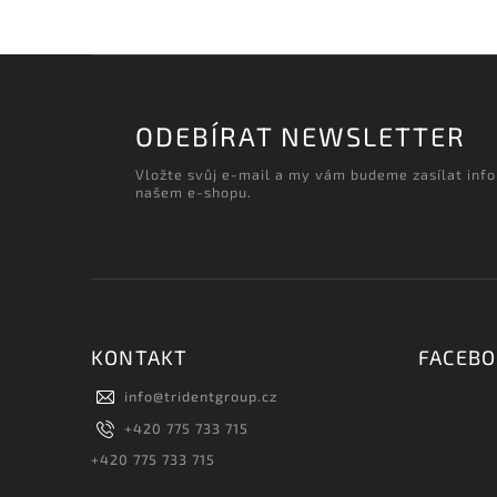
ODEBÍRAT NEWSLETTER
Vložte svůj e-mail a my vám budeme zasílat inf
našem e-shopu.
KONTAKT
FACEB
info
@
tridentgroup.cz
+420 775 733 715
+420 775 733 715