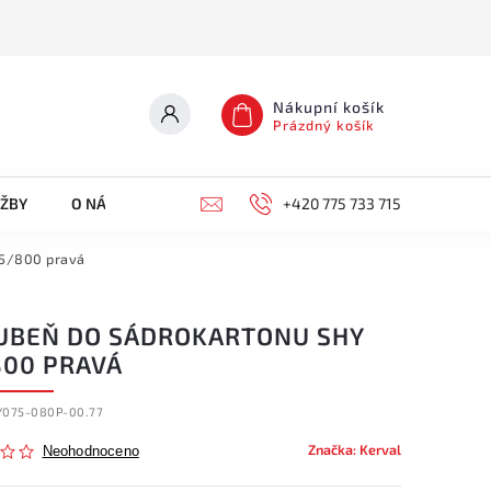
Nákupní košík
Prázdný košík
UŽBY
O NÁS
KONTAKTY
+420 775 733 715
75/800 pravá
UBEŇ DO SÁDROKARTONU SHY
800 PRAVÁ
Y075-080P-00.77
Značka:
Kerval
Neohodnoceno