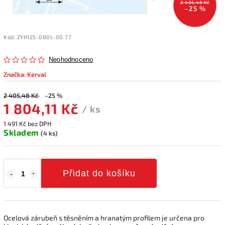
2 405,48 Kč
–25 %
Kód:
ZYH125-080L-00.77
Neohodnoceno
Značka:
Kerval
2 405,48 Kč
–25 %
1 804,11 Kč
/ ks
1 491 Kč bez DPH
Skladem
(4 ks)
Přidat do košíku
Ocelová zárubeň s těsněním a hranatým profilem je určena pro