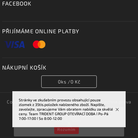
FACEBOOK
PŘIJÍMÁME ONLINE PLATBY
NÁKUPNÍ KOŠÍK
0
ks /
0 Kč
Stránky ve zkušebním provozu obsahující pouze
Copyright 2026
TRIDENT GROUP 007 s.r.o.
. Všechna práva
zlomek z 35tis.položek nabízeného zboží. Napište,
vyhrazena.
zavolejte, zpracujeme Vám obratem nabídku za skvělé
Vstupem na tuto stránku souhlasíte se sběrem cookies.
ceny. Team TRIDENT GROUP OTEVÍRACÍ DOBA ǀ Po-Pá
Vytvořil
Shoptet
| Design
Shoptak.cz.
Více informací najdete v článku
podmínky ochrany
7:00-17:00 ǀ So 8:00-12:00
osobních údajů
.
Rozumím