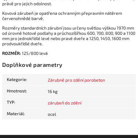
právě pro jejich odolnost.
Kovová zárubeň je opatřena ochranným přepravním nátěrem
červenohnědé barvě.
Rozměry standardních zárubní jsou určeny světlou výškou 1970 mm
od úrovně hotové podlahy a průchozíšířkou 600, 700, 800, 900 a 1100
mm pro jednokřídlé levé nebo pravé dveře a 1250, 1450, 1600 mm
prodvoukřídlé dveře.
ROZMĚR:
125/800 levá
Doplňkové parametry
Kategorie
:
Zárubně pro zdění porobeton
Hmotnost
:
16 kg
TYP
:
zárubeň do zdění
Materiál
:
ocel