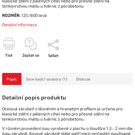
klasické zdění z pálených cihel nebo pro přesné zdění na
tenkovrstvou maltu u tvárnic z pórobetonu.
ROZMĚR:
125/800 levá
Detailní informace
Tisk
Zeptat se
Sdílet
Popis
Související soubory (1)
Diskuze
Detailní popis produktu
Ocelová zárubeň s těsněním a hranatým profilem je určena pro
klasické zdění z pálených cihel nebo pro přesné zdění na
tenkovrstvou maltu u tvárnic z pórobetonu.
V různém provedení jsou vyrobené z plechu o tloušťce 1,3 - 2 mm dle
typu zárubně. Kovové zárubně stále patří mezi nejčastěji používané,