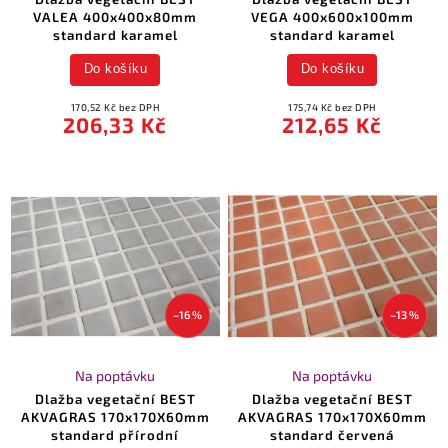
VALEA 400x400x80mm
VEGA 400x600x100mm
standard karamel
standard karamel
Do košíku
Do košíku
170,52 Kč bez DPH
175,74 Kč bez DPH
206,33 Kč
212,65 Kč
–16 %
–13 %
Na poptávku
Na poptávku
Dlažba vegetační BEST
Dlažba vegetační BEST
AKVAGRAS 170x170X60mm
AKVAGRAS 170x170X60mm
standard přírodní
standard červená