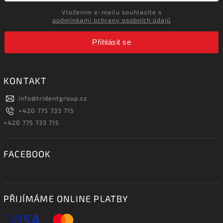
Vložením e-mailu souhlasíte s
podmínkami ochrany osobních údajů
Přihlásit se
KONTAKT
info
@
tridentgroup.cz
+420 775 733 715
+420 775 733 715
FACEBOOK
PŘIJÍMÁME ONLINE PLATBY