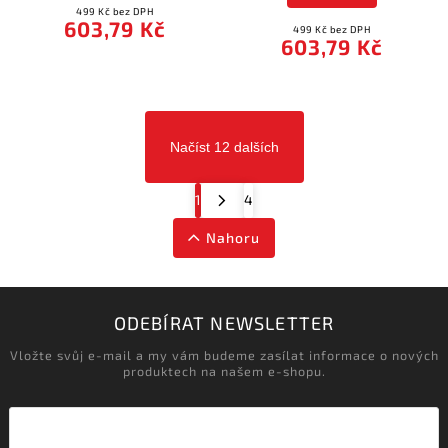
499 Kč bez DPH
603,79 Kč
499 Kč bez DPH
603,79 Kč
Načíst 12 dalších
1
4
Nahoru
ODEBÍRAT NEWSLETTER
Vložte svůj e-mail a my vám budeme zasílat informace o nových
produktech na našem e-shopu.