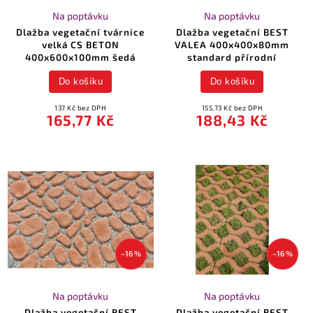
Na poptávku
Na poptávku
Dlažba vegetační tvárnice
Dlažba vegetační BEST
velká CS BETON
VALEA 400x400x80mm
400x600x100mm šedá
standard přírodní
Do košíku
Do košíku
137 Kč bez DPH
155,73 Kč bez DPH
165,77 Kč
188,43 Kč
–16 %
–16 %
Na poptávku
Na poptávku
Dlažba vegetační BEST
Dlažba vegetační BEST