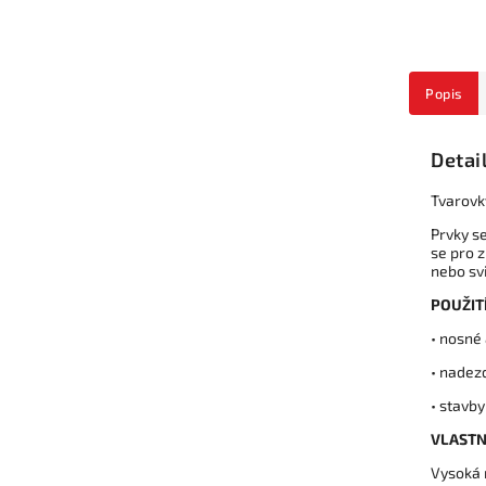
Popis
Detai
Tvarovk
Prvky s
se pro 
nebo sv
POUŽITÍ
• nosné
• nadez
• stavby
VLASTN
Vysoká 