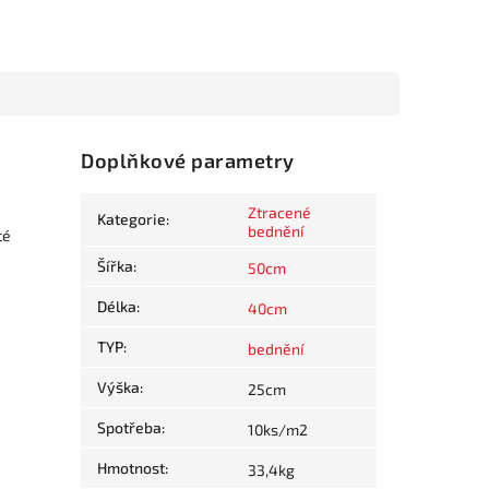
Doplňkové parametry
Ztracené
Kategorie
:
bednění
té
Šířka
:
50cm
Délka
:
40cm
TYP
:
bednění
Výška
:
25cm
Spotřeba
:
10ks/m2
Hmotnost
:
33,4kg