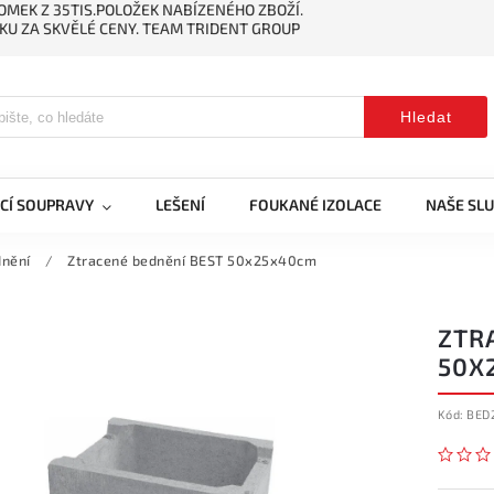
MEK Z 35TIS.POLOŽEK NABÍZENÉHO ZBOŽÍ.
KU ZA SKVĚLÉ CENY. TEAM TRIDENT GROUP
Hledat
CÍ SOUPRAVY
LEŠENÍ
FOUKANÉ IZOLACE
NAŠE SL
dnění
/
Ztracené bednění BEST 50x25x40cm
ZTR
50X
Kód:
BED