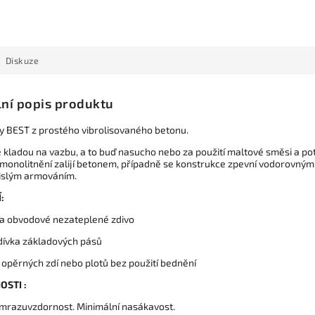
Diskuze
lní popis produktu
y BEST z prostého vibrolisovaného betonu.
e kladou na vazbu, a to buď nasucho nebo za použití maltové směsi a po
zmonolitnění zalijí betonem, případně se konstrukce zpevní vodorovným
islým armováním.
:
 a obvodové nezateplené zdivo
dívka základových pásů
 opěrných zdí nebo plotů bez použití bednění
OSTI :
mrazuvzdornost. Minimální nasákavost.