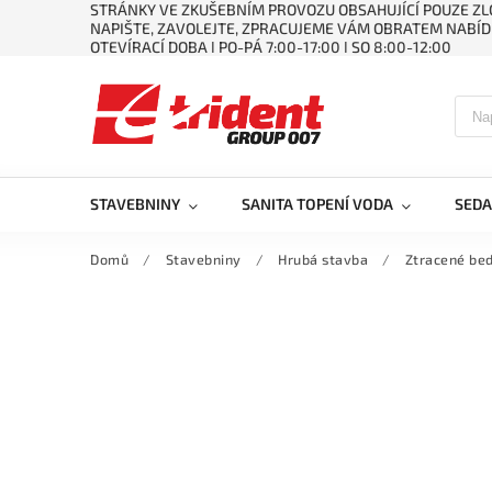
STRÁNKY VE ZKUŠEBNÍM PROVOZU OBSAHUJÍCÍ POUZE ZLO
NAPIŠTE, ZAVOLEJTE, ZPRACUJEME VÁM OBRATEM NABÍD
OTEVÍRACÍ DOBA ǀ PO-PÁ 7:00-17:00 ǀ SO 8:00-12:00
STAVEBNINY
SANITA TOPENÍ VODA
SEDA
Domů
/
Stavebniny
/
Hrubá stavba
/
Ztracené be