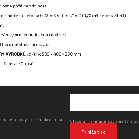
vost a požární odolnost.
ční spotřeba betonu: 0,28 m3 betonu/1m2 (0,70 m3 betonu /1m3)
 :
 zámky pro jednoduchou realizaci.
 horizontálního armování.
Y VÝROBKŮ :
d/š/v: 500 × 400 × 250 mm
: - Paleta: 30 kusů
ormace o nových produktech na
Vložením e-mailu souhlasíte s
po
Přihlásit se