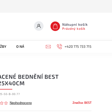
Nákupní košík
Prázdný košík
UŽBY
O NÁS
KONTAKTY
+420 775 733 715
ACENÉ BEDNĚNÍ BEST
25X40CM
25-50-B-00.77
Značka:
BEST
Neohodnoceno