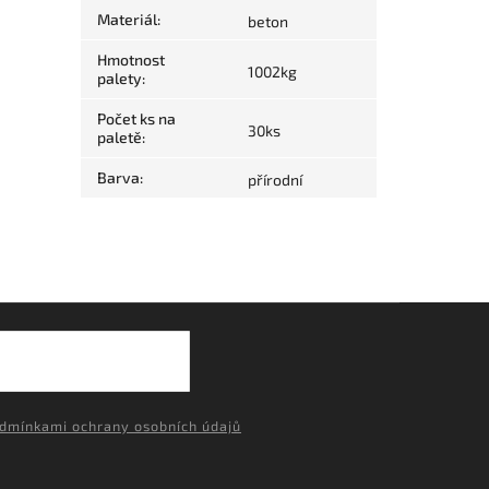
Materiál
:
beton
Hmotnost
1002kg
palety
:
Počet ks na
30ks
paletě
:
Barva
:
přírodní
dmínkami ochrany osobních údajů