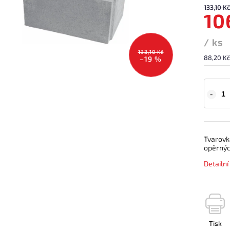
133,10 Kč
10
/ ks
133,10 Kč
88,20 Kč
–19 %
Tvarovk
opěrných
Detailn
Tisk