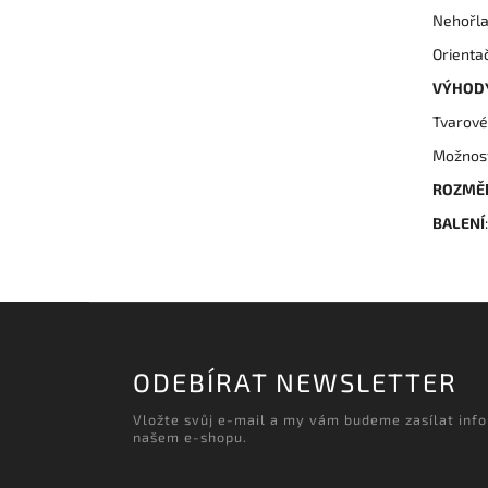
Nehořla
Orienta
VÝHODY
Tvarové
Možnost
ROZMĚR
BALENÍ
ODEBÍRAT NEWSLETTER
Vložte svůj e-mail a my vám budeme zasílat inf
našem e-shopu.