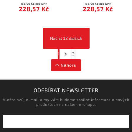
188,90 Kč bez DPH
188,90 Kč bez DPH
228,57 Kč
228,57 Kč
Načíst 12 dalších
1
3
Nahoru
ODEBÍRAT NEWSLETTER
Vložte svůj e-mail a my vám budeme zasílat informace o nových
produktech na našem e-shopu.