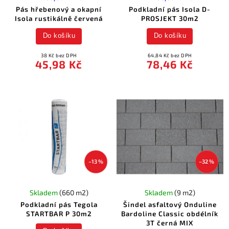
Pás hřebenový a okapní
Podkladní pás Isola D-
Isola rustikálně červená
PROSJEKT 30m2
Do košíku
Do košíku
38 Kč bez DPH
64,84 Kč bez DPH
45,98 Kč
78,46 Kč
–13 %
–32 %
Skladem
(660 m2)
Skladem
(9 m2)
Podkladní pás Tegola
Šindel asfaltový Onduline
STARTBAR P 30m2
Bardoline Classic obdélník
3T černá MIX