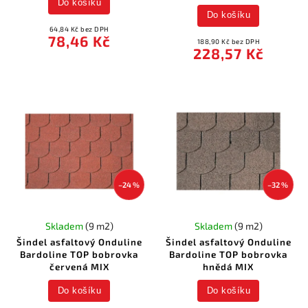
Do košíku
Do košíku
64,84 Kč bez DPH
78,46 Kč
188,90 Kč bez DPH
228,57 Kč
–24 %
–32 %
Skladem
(9 m2)
Skladem
(9 m2)
Šindel asfaltový Onduline
Šindel asfaltový Onduline
Bardoline TOP bobrovka
Bardoline TOP bobrovka
červená MIX
hnědá MIX
Do košíku
Do košíku