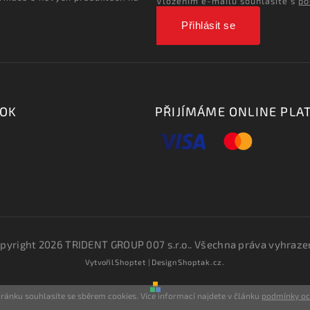
Vložením e-mailu souhlasíte s
po
Přihlásit se
OOK
PŘIJÍMÁME ONLINE PLA
pyright 2026
TRIDENT GROUP 007 s.r.o.
. Všechna práva vyhraze
Vytvořil
Shoptet
| Design
Shoptak.cz.
ránku souhlasíte se sběrem cookies. Více informací najdete v článku
podmínky o