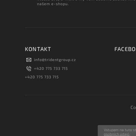
našem e-shopu.
KONTAKT
FACEB
info
@
tridentgroup.cz
+420 775 733 715
+420 775 733 715
Co
Vstupem na tuto st
osobních údajů
.