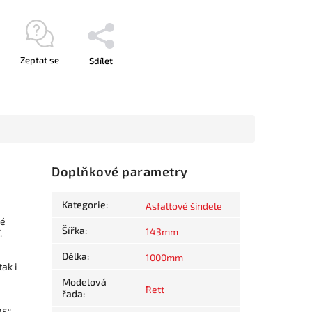
Zeptat se
Sdílet
Doplňkové parametry
Kategorie
:
Asfaltové šindele
né
Šířka
:
143mm
.
Délka
:
1000mm
ak i
Modelová
Rett
řada
:
5° •