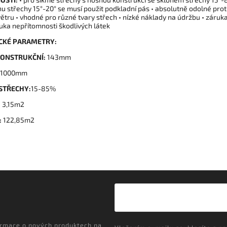
nu střechy 15°-20° se musí použit podkladní pás • absolutně odolné prot
větru • vhodné pro různé tvary střech • nízké náklady na údržbu • záruk
ruka nepřítomnosti škodlivých látek
CKÉ PARAMETRY:
KONSTRUKČNÍ:
143mm
1000mm
STŘECHY:
15-85%
:
3,15m2
:
122,85m2
ormace o nových produktech na