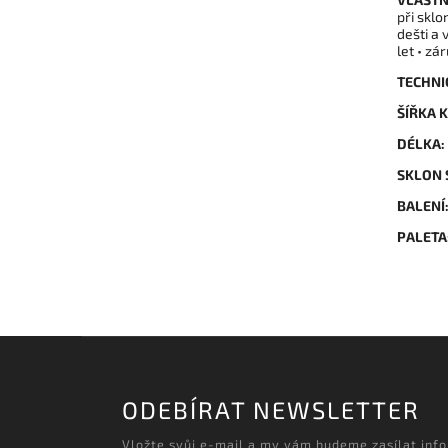
při sklo
dešti a 
let • zá
TECHNI
ŠÍŘKA 
DÉLKA:
SKLON 
BALENÍ
PALETA
ODEBÍRAT NEWSLETTER
Vložte svůj e-mail a my vám budeme zasílat inf