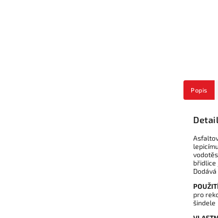
Popis
Detai
Asfaltov
lepicím
vodotěs
břidlice
Dodává 
POUŽITÍ
pro rek
šindele
VLASTN