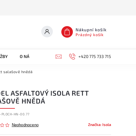
Nákupní košík
Prázdný košík
UŽBY
O NÁS
KONTAKTY
+420 775 733 715
ett salašově hnědá
EL ASFALTOVÝ ISOLA RETT
AŠOVĚ HNĚDÁ
T-PLOCH-HN-00.77
Značka:
Isola
Neohodnoceno