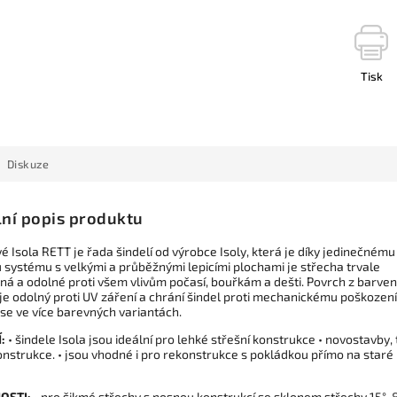
Tisk
Diskuze
lní popis produktu
é Isola RETT je řada šindelí od výrobce Isoly, která je díky jedinečnému
u systému s velkými a průběžnými lepicími plochami je střecha trvale
ná a odolné proti všem vlivům počasí, bouřkám a dešti. Povrch z barve
 je odolný proti UV záření a chrání šindel proti mechanickému poškození
se ve více barevných variantách.
:
• šindele Isola jsou ideální pro lehké střešní konstrukce • novostavby, t
onstrukce. • jsou vhodné i pro rekonstrukce s pokládkou přímo na staré
OSTI:
• pro šikmé střechy s nosnou konstrukcí se sklonem střechy 15°-8