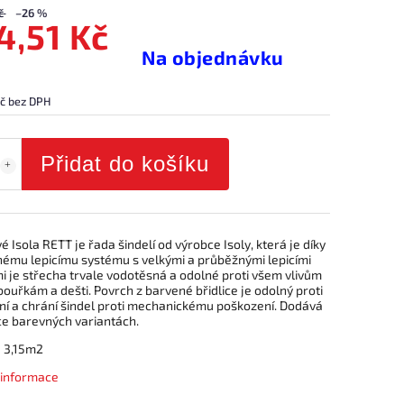
č
–26 %
4,51 Kč
Na objednávku
č bez DPH
Přidat do košíku
é Isola RETT je řada šindelí od výrobce Isoly, která je díky
nému lepicímu systému s velkými a průběžnými lepicími
i je střecha trvale vodotěsná a odolné proti všem vlivům
bouřkám a dešti. Povrch z barvené břidlice je odolný proti
ní a chrání šindel proti mechanickému poškození. Dodává
ce barevných variantách.
:
3,15m2
í informace