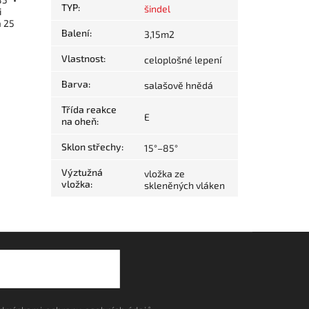
TYP
:
šindel
i
a 25
Balení
:
3,15m2
Vlastnost
:
celoplošné lepení
Barva
:
salašově hnědá
Třída reakce
E
na oheň
:
Sklon střechy
:
15°–85°
Výztužná
vložka ze
vložka
:
skleněných vláken