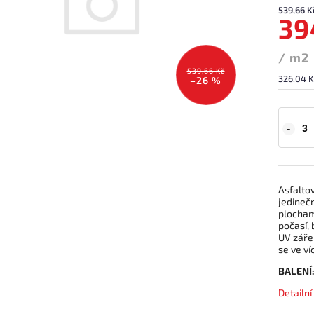
539,66 K
39
/ m2
539,66 Kč
326,04 K
–26 %
Asfaltov
jedineč
plocham
počasí, 
UV záře
se ve ví
BALENÍ
Detailn