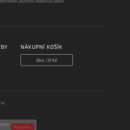
dmínkami ochrany osobních údajů
TBY
NÁKUPNÍ KOŠÍK
0
ks /
0 Kč
na.
chrany
Rozumím