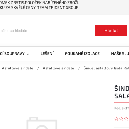
MEK Z 35TIS.POLOŽEK NABÍZENÉHO ZBOŽÍ.
KU ZA SKVĚLÉ CENY. TEAM TRIDENT GROUP
Hledat
CÍ SOUPRAVY
LEŠENÍ
FOUKANÉ IZOLACE
NAŠE SL
Asfaltové šindele
/
Asfaltové šindele
/
Šindel asfaltový Isola R
ŠIND
SAL
Kód:
S-3