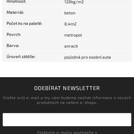
Hmotnost
:
128kg/m2
Materiál
:
beton
Počet ks na paletě
:
8,4m2
Povrch
:
metropol
Barva
:
anracit
Úroveň zátěže
:
pojízdná pro osobní auta
ODEBÍRAT NEWSLETTER
Vložte svůj e-mail a my vám budeme zasílat informace o nových
produktech na našem e-shopu.
Vložením e-mailu souhlasíte s