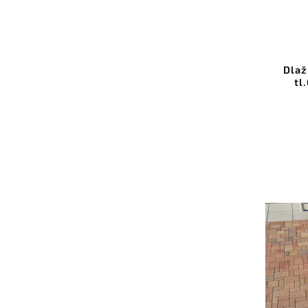
Dlaž
tl