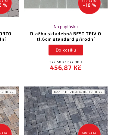
34 Kč
549,34 Kč
6 %
–16 %
Na poptávku
KORZO
Dlažba skladebná BEST TRIVIO
dní
tl.6cm standard přírodní
Do košíku
377,58 Kč bez DPH
456,87 Kč
B-00.77
Kód:
KORZO-04-BRIL-00.77
63 Kč
608,63 Kč