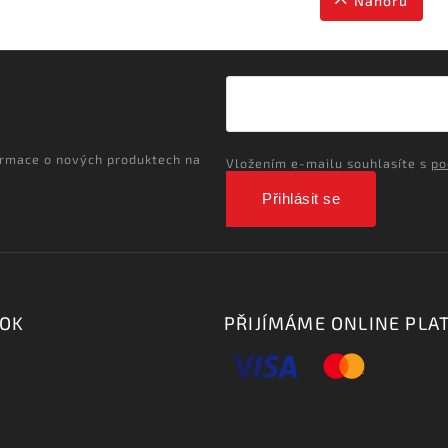
Nahoru
ormace o nových produktech na
Vložením e-mailu souhlasíte s
po
Přihlásit se
OOK
PŘIJÍMÁME ONLINE PLA