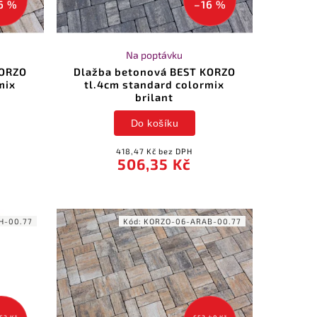
6 %
–16 %
Na poptávku
KORZO
Dlažba betonová BEST KORZO
mix
tl.4cm standard colormix
brilant
Do košíku
418,47 Kč bez DPH
506,35 Kč
H-00.77
Kód:
KORZO-06-ARAB-00.77