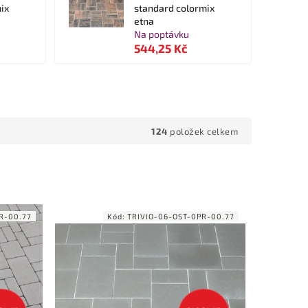
ix
standard colormix
etna
Na poptávku
544,25 Kč
124
položek celkem
R-00.77
Kód:
TRIVIO-06-OST-0PR-00.77