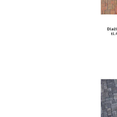
Dlaž
tl