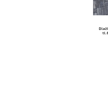
Dlaž
tl