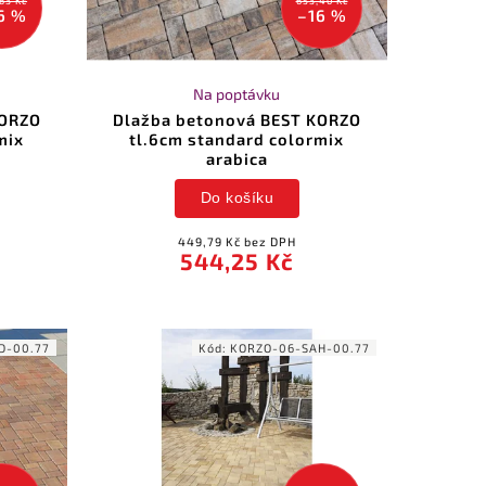
63 Kč
653,40 Kč
6 %
–16 %
Na poptávku
KORZO
Dlažba betonová BEST KORZO
mix
tl.6cm standard colormix
arabica
Do košíku
449,79 Kč bez DPH
544,25 Kč
D-00.77
Kód:
KORZO-06-SAH-00.77