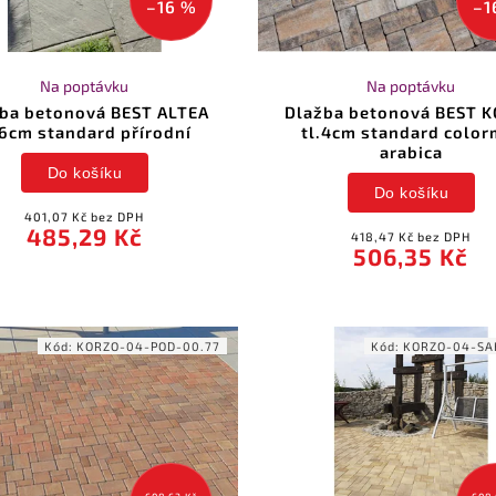
–16 %
–1
Na poptávku
Na poptávku
ba betonová BEST ALTEA
Dlažba betonová BEST 
.6cm standard přírodní
tl.4cm standard color
arabica
Do košíku
Do košíku
401,07 Kč bez DPH
485,29 Kč
418,47 Kč bez DPH
506,35 Kč
Kód:
KORZO-04-POD-00.77
Kód:
KORZO-04-SA