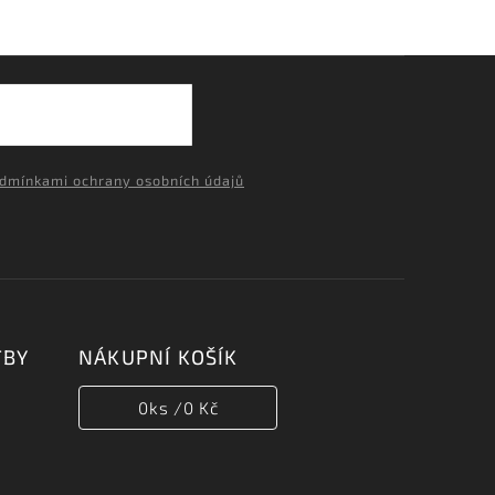
dmínkami ochrany osobních údajů
TBY
NÁKUPNÍ KOŠÍK
0
ks /
0 Kč