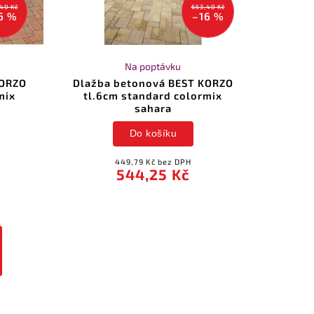
40 Kč
653,40 Kč
6 %
–16 %
Na poptávku
KORZO
Dlažba betonová BEST KORZO
mix
tl.6cm standard colormix
sahara
Do košíku
449,79 Kč bez DPH
544,25 Kč