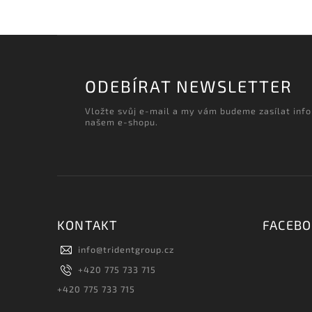
ODEBÍRAT NEWSLETTER
Vložte svůj e-mail a my vám budeme zasílat inf
našem e-shopu.
KONTAKT
FACEB
info
@
tridentgroup.cz
+420 775 733 715
+420 775 733 715