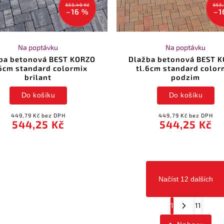
653,40 Kč
653,
–16 %
–1
Na poptávku
Na poptávku
ba betonová BEST KORZO
Dlažba betonová BEST 
.6cm standard colormix
tl.6cm standard color
brilant
podzim
Do košíku
Do košíku
449,79 Kč bez DPH
449,79 Kč bez DPH
544,25 Kč
544,25 Kč
Načíst 12 dalších
1
11