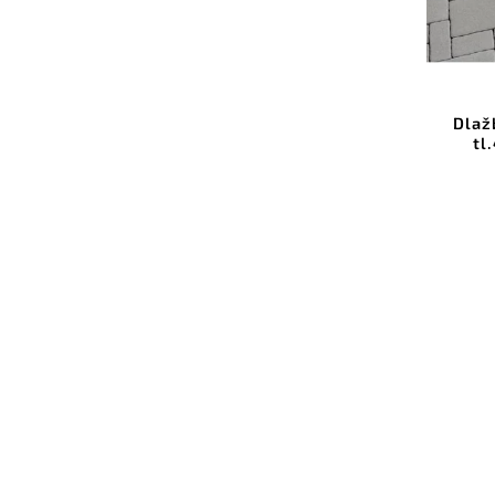
Dlaž
tl