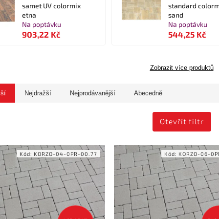
samet UV colormix
standard colorm
etna
sand
Na poptávku
Na poptávku
903,22 Kč
544,25 Kč
Zobrazit více produktů
jší
Nejdražší
Nejprodávanější
Abecedně
Otevřít filtr
Kód:
KORZO-04-0PR-00.77
Kód:
KORZO-06-0P