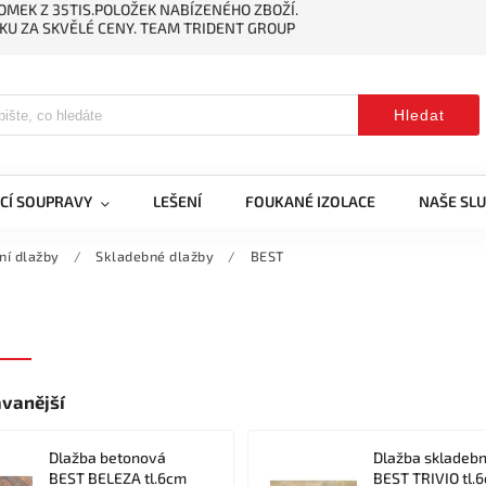
MEK Z 35TIS.POLOŽEK NABÍZENÉHO ZBOŽÍ.
KU ZA SKVĚLÉ CENY. TEAM TRIDENT GROUP
Hledat
CÍ SOUPRAVY
LEŠENÍ
FOUKANÉ IZOLACE
NAŠE SL
ní dlažby
/
Skladebné dlažby
/
BEST
vanější
Dlažba betonová
Dlažba skladeb
BEST BELEZA tl.6cm
BEST TRIVIO tl.