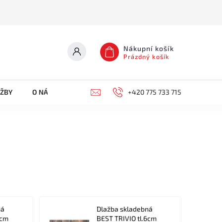
Nákupní košík
Prázdný košík
UŽBY
O NÁS
KONTAKTY
+420 775 733 715
ná
Dlažba skladebná
6cm
BEST TRIVIO tl.6cm