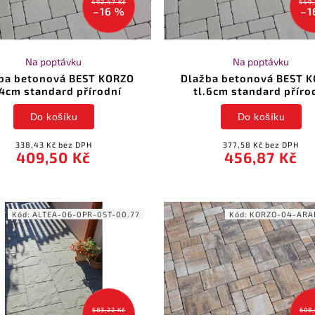
492,47 Kč
549,
–16 %
–1
Na poptávku
Na poptávku
ba betonová BEST KORZO
Dlažba betonová BEST 
.4cm standard přírodní
tl.6cm standard příro
Do košíku
Do košíku
338,43 Kč bez DPH
377,58 Kč bez DPH
409,50 Kč
456,87 Kč
Kód:
ALTEA-06-0PR-0ST-00.77
Kód:
KORZO-04-ARA
583,22 Kč
608,