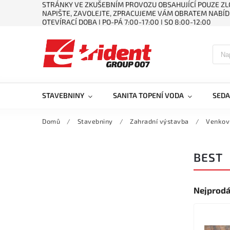
STRÁNKY VE ZKUŠEBNÍM PROVOZU OBSAHUJÍCÍ POUZE ZLO
NAPIŠTE, ZAVOLEJTE, ZPRACUJEME VÁM OBRATEM NABÍD
OTEVÍRACÍ DOBA ǀ PO-PÁ 7:00-17:00 ǀ SO 8:00-12:00
STAVEBNINY
SANITA TOPENÍ VODA
SEDA
Domů
/
Stavebniny
/
Zahradní výstavba
/
Venkov
BEST
Nejprodá