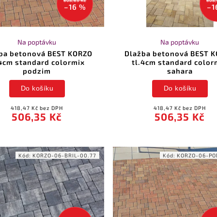
608,63 Kč
608,
–16 %
–1
Na poptávku
Na poptávku
ba betonová BEST KORZO
Dlažba betonová BEST 
.4cm standard colormix
tl.4cm standard color
podzim
sahara
Do košíku
Do košíku
418,47 Kč bez DPH
418,47 Kč bez DPH
506,35 Kč
506,35 Kč
Kód:
KORZO-06-BRIL-00.77
Kód:
KORZO-06-PO