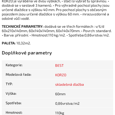
KORZO je vyráběna ve dvou výškách, • stačí si vybrat tu správnou. •
dodává se v sestavě 3 kamenů. • Pro výhradně pochozí plochy jsou
určené dlaždice s výškou 40 mm. Pro pochozí plochy s občasným
pojezdem jsou určené dlaždice s výškou 60 mm. • mrazuvzdorné a
odolné vůči vodě.
TECHNICKÉ PARAMETRY:
dodává se ve třech formátech : v/š/d
60x210x140mm, 60x140x140mm, 60x140x70mm. • Povrch: standard.
• Barva: přírodní. • Hmotnost:110 kg/m2. • Spotřeba:0,86vrstva/m2.
PALETA:
10,32m2.
Doplňkové parametry
Kategorie
:
BEST
Modelová řada
:
KORZO
TYP
:
skladebná dlažba
Výška
:
60mm
Spotřeba
:
0,86vrstva/m2
Hmotnost
:
110kg