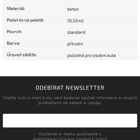
Materiál
:
beton
Počet ks na paletě
:
10,32m2
Povrch
:
standard
Barva
:
přírodní
Úroveň zátěže
:
pojízdná pro osobní auta
ODEBÍRAT NEWSLETTER
Vložte svůj e-mail a my vám budeme zasílat informace o nových
produktech na našem e-shopu.
Vložením e-mailu souhlasíte s
podmínkami ochrany osobních údajů