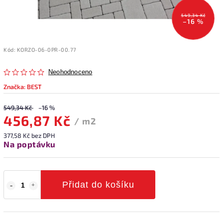
549,34 Kč
–16 %
Kód:
KORZO-06-0PR-00.77
Neohodnoceno
Značka:
BEST
549,34 Kč
–16 %
456,87 Kč
/ m2
377,58 Kč bez DPH
Na poptávku
Přidat do košíku