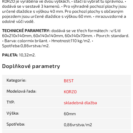
KORZO je vyráběna ve dvou výškách, • stačí si vybrat tu správnou. •
dodává se v sestavě 3 kamenů. • Pro výhradně pochozí plochy jsou
určené dlaždice s výškou 40 mm. Pro pochozí plochy s občasným
pojezdem jsou určené dlaždice s výškou 60 mm. • mrazuvzdorné a
odolné vůči vodě.
TECHNICKÉ PARAMETRY:
dodává se ve třech formátech : v/š/d
60x210x140mm, 60x140x140mm, 60x140x70mm. • Povrch: standard.
• Barva: colormix brilant. • Hmotnost:110 kg/m2. •
Spotřeba:0,86vrstva/m2.
PALETA:
10,32m2.
Doplňkové parametry
Kategorie
:
BEST
Modelová řada
:
KORZO
TYP
:
skladebná dlažba
Výška
:
60mm
Spotřeba
:
0,86vrstva/m2