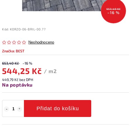
653,40 Kč
–16 %
Kód:
KORZO-06-BRIL-00.77
Neohodnoceno
Značka:
BEST
653,40 Kč
–16 %
544,25 Kč
/ m2
449,79 Kč bez DPH
Na poptávku
Přidat do košíku