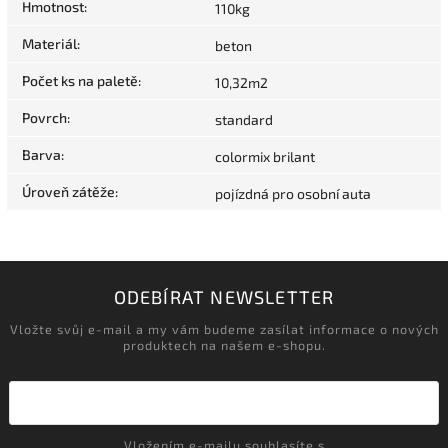
Hmotnost
:
110kg
Materiál
:
beton
Počet ks na paletě
:
10,32m2
Povrch
:
standard
Barva
:
colormix brilant
Úroveň zátěže
:
pojízdná pro osobní auta
ODEBÍRAT NEWSLETTER
Vložte svůj e-mail a my vám budeme zasílat informace o nových
produktech na našem e-shopu.
Vložením e-mailu souhlasíte s