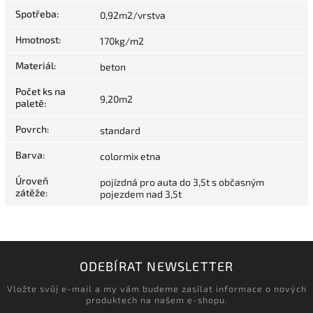
Spotřeba
:
0,92m2/vrstva
Hmotnost
:
170kg/m2
Materiál
:
beton
Počet ks na
9,20m2
paletě
:
Povrch
:
standard
Barva
:
colormix etna
Úroveň
pojízdná pro auta do 3,5t s občasným
zátěže
:
pojezdem nad 3,5t
ODEBÍRAT NEWSLETTER
Vložte svůj e-mail a my vám budeme zasílat informace o nových
produktech na našem e-shopu.