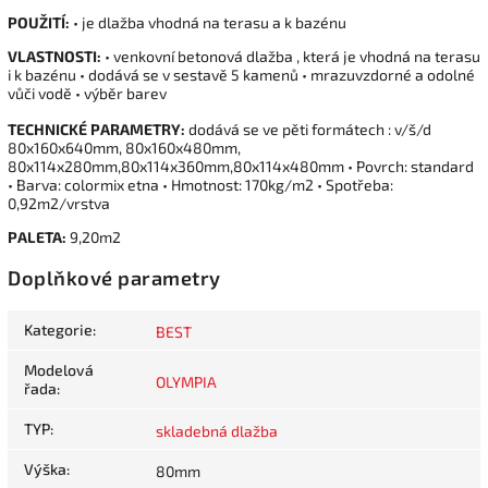
POUŽITÍ:
• je dlažba vhodná na terasu a k bazénu
VLASTNOSTI:
• venkovní betonová dlažba , která je vhodná na terasu
i k bazénu • dodává se v sestavě 5 kamenů • mrazuvzdorné a odolné
vůči vodě • výběr barev 
TECHNICKÉ PARAMETRY:
dodává se ve pěti formátech : v/š/d
80x160x640mm, 80x160x480mm,
80x114x280mm,80x114x360mm,80x114x480mm • Povrch: standard
• Barva: colormix etna • Hmotnost: 170kg/m2 • Spotřeba:
0,92m2/vrstva
PALETA:
9,20m2
Doplňkové parametry
Kategorie
:
BEST
Modelová
OLYMPIA
řada
:
TYP
:
skladebná dlažba
Výška
:
80mm