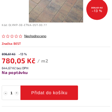
896,61 Kč
–13 %
Kód:
OLYMP-08-ETNA-0ST-00.77
Neohodnoceno
Značka:
BEST
896,61 Kč
–13 %
780,05 Kč
/ m2
644,67 Kč bez DPH
Na poptávku
Přidat do košíku