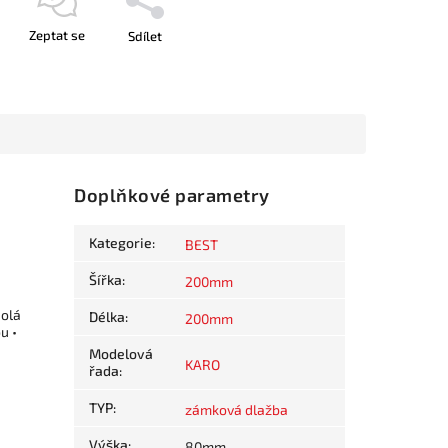
Zeptat se
Sdílet
Doplňkové parametry
Kategorie
:
BEST
Šířka
:
200mm
dolá
Délka
:
200mm
u •
Modelová
KARO
řada
:
TYP
:
zámková dlažba
Výška
:
80mm