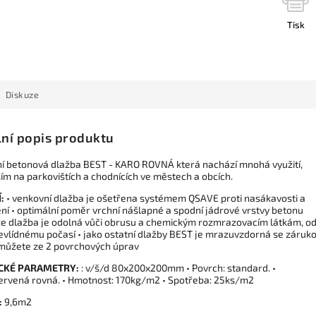
Tisk
Diskuze
lní popis produktu
í betonová dlažba BEST - KARO ROVNÁ která nachází mnohá využití,
ím na parkovištích a chodnících ve městech a obcích.
Í:
• venkovní dlažba je ošetřena systémem QSAVE proti nasákavosti a
ění • optimální poměr vrchní nášlapné a spodní jádrové vrstvy betonu
 že dlažba je odolná vůči obrusu a chemickým rozmrazovacím látkám, o
nevlídnému počasí • jako ostatní dlažby BEST je mrazuvzdorná se záruko
 můžete ze 2 povrchových úprav
CKÉ PARAMETRY:
: v/š/d 80x200x200mm • Povrch: standard. •
ervená rovná. • Hmotnost: 170kg/m2 • Spotřeba: 25ks/m2
:
9,6m2