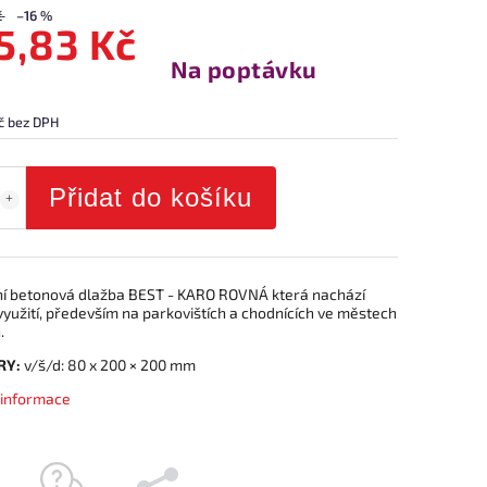
č
–16 %
5,83 Kč
Na poptávku
č bez DPH
Přidat do košíku
í betonová dlažba BEST - KARO ROVNÁ která nachází
yužití, především na parkovištích a chodnících ve městech
.
RY:
v/š/d: 80 x 200 × 200 mm
í informace