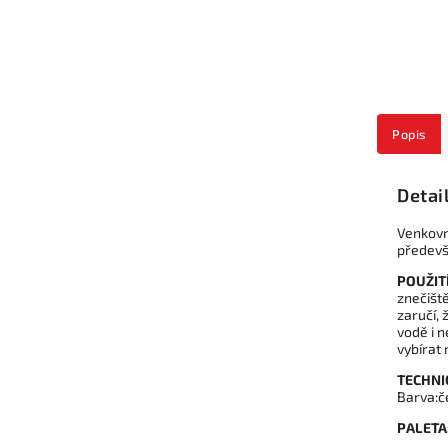
Popis
Detai
Venkovn
předevš
POUŽIT
znečišt
zaručí,
vodě i 
vybírat
TECHNI
Barva:č
PALETA