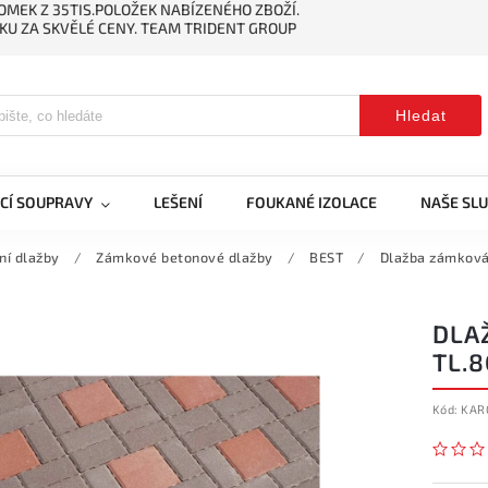
MEK Z 35TIS.POLOŽEK NABÍZENÉHO ZBOŽÍ.
KU ZA SKVĚLÉ CENY. TEAM TRIDENT GROUP
Hledat
CÍ SOUPRAVY
LEŠENÍ
FOUKANÉ IZOLACE
NAŠE SL
ní dlažby
/
Zámkové betonové dlažby
/
BEST
/
Dlažba zámková
DLA
TL.
Kód:
KAR