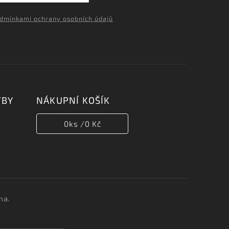
dmínkami ochrany osobních údajů
TBY
NÁKUPNÍ KOŠÍK
0
ks /
0 Kč
na.