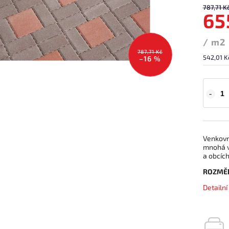
787,71 K
65
/ m2
787,71 Kč
542,01 K
–16 %
Venkovn
mnohá v
a obcích
ROZMĚ
Detailn