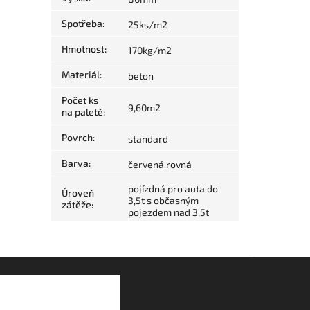
Spotřeba
:
25ks/m2
Hmotnost
:
170kg/m2
Materiál
:
beton
Počet ks
9,60m2
na paletě
:
Povrch
:
standard
Barva
:
červená rovná
pojízdná pro auta do
Úroveň
3,5t s občasným
zátěže
:
pojezdem nad 3,5t