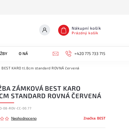
Nákupní košík
Prázdný košík
UŽBY
O NÁS
KONTAKTY
+420 775 733 715
 BEST KARO tl.8cm standard ROVNÁ červená
ŽBA ZÁMKOVÁ BEST KARO
8CM STANDARD ROVNÁ ČERVENÁ
O-08-ROV-CC-00.77
Značka:
BEST
Neohodnoceno