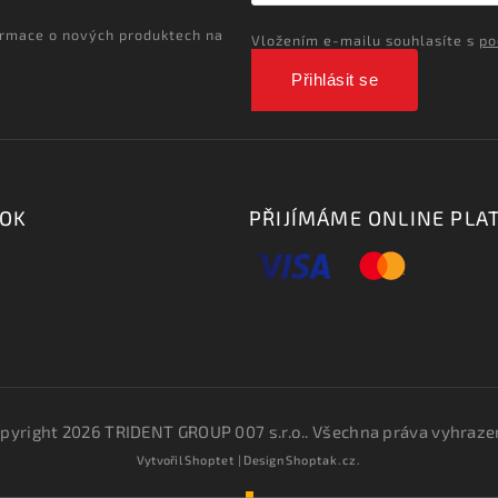
ormace o nových produktech na
Vložením e-mailu souhlasíte s
po
Přihlásit se
OOK
PŘIJÍMÁME ONLINE PLA
pyright 2026
TRIDENT GROUP 007 s.r.o.
. Všechna práva vyhraze
Vytvořil
Shoptet
| Design
Shoptak.cz.