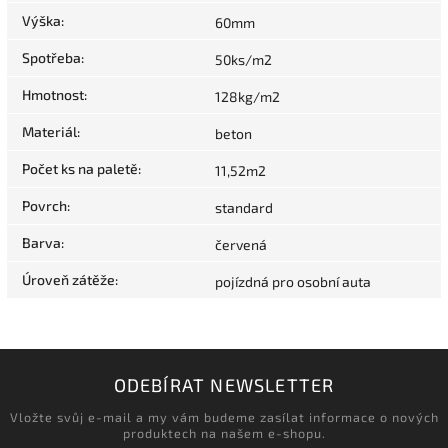
Výška
:
60mm
Spotřeba
:
50ks/m2
Hmotnost
:
128kg/m2
Materiál
:
beton
Počet ks na paletě
:
11,52m2
Povrch
:
standard
Barva
:
červená
Úroveň zátěže
:
pojízdná pro osobní auta
ODEBÍRAT NEWSLETTER
Vložte svůj e-mail a my vám budeme zasílat informace o nových
produktech na našem e-shopu.