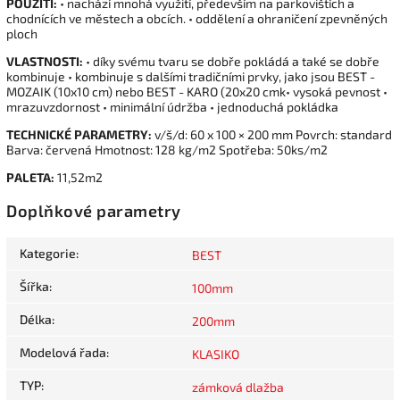
POUŽITÍ:
• nachází mnohá využití, především na parkovištích a
chodnících ve městech a obcích. • oddělení a ohraničení zpevněných
ploch
VLASTNOSTI:
• díky svému tvaru se dobře pokládá a také se dobře
kombinuje • kombinuje s dalšími tradičními prvky, jako jsou BEST -
MOZAIK (10x10 cm) nebo BEST - KARO (20x20 cmk• vysoká pevnost •
mrazuvzdornost • minimální údržba • jednoduchá pokládka
TECHNICKÉ PARAMETRY:
v/š/d: 60 x 100 × 200 mm Povrch: standard
Barva: červená Hmotnost: 128 kg/m2 Spotřeba: 50ks/m2
PALETA:
11,52m2
Doplňkové parametry
Kategorie
:
BEST
Šířka
:
100mm
Délka
:
200mm
Modelová řada
:
KLASIKO
TYP
:
zámková dlažba