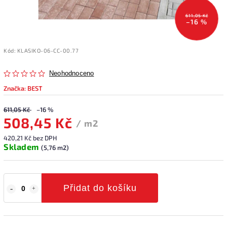
611,05 Kč
–16 %
Kód:
KLASIKO-06-CC-00.77
Neohodnoceno
Značka:
BEST
611,05 Kč
–16 %
508,45 Kč
/ m2
420,21 Kč bez DPH
Skladem
(5,76 m2)
Přidat do košíku