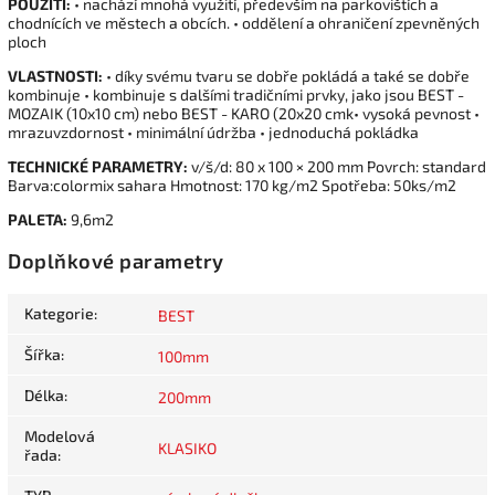
POUŽITÍ:
• nachází mnohá využití, především na parkovištích a
chodnících ve městech a obcích. • oddělení a ohraničení zpevněných
ploch
VLASTNOSTI:
• díky svému tvaru se dobře pokládá a také se dobře
kombinuje • kombinuje s dalšími tradičními prvky, jako jsou BEST -
MOZAIK (10x10 cm) nebo BEST - KARO (20x20 cmk• vysoká pevnost •
mrazuvzdornost • minimální údržba • jednoduchá pokládka
TECHNICKÉ PARAMETRY:
v/š/d: 80 x 100 × 200 mm Povrch: standard
Barva:colormix sahara Hmotnost: 170 kg/m2 Spotřeba: 50ks/m2
PALETA:
9,6m2
Doplňkové parametry
Kategorie
:
BEST
Šířka
:
100mm
Délka
:
200mm
Modelová
KLASIKO
řada
: