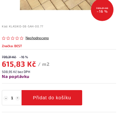
739,31 Kč
–16 %
Kód:
KLASIKO-08-SAH-00.77
Neohodnoceno
Značka:
BEST
739,31 Kč
–16 %
615,83 Kč
/ m2
508,95 Kč bez DPH
Na poptávku
Přidat do košíku