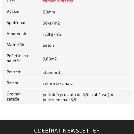
TYP
:
zámková dlažba
Výška
:
80mm
Spotřeba
:
50ks/m2
Hmotnost
:
170kg/m2
Materiál
:
beton
Počet ks na
9,60m2
paletě
:
Povrch
:
standard
Barva
:
colormix sahara
Úroveň
pojízdná pro auta do 3,5t s občasným
zátěže
:
pojezdem nad 3,5t
ODEBÍRAT NEWSLETTER