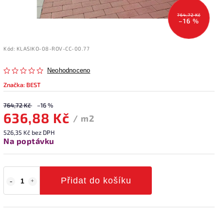
764,72 Kč
–16 %
Kód:
KLASIKO-08-ROV-CC-00.77
Neohodnoceno
Značka:
BEST
764,72 Kč
–16 %
636,88 Kč
/ m2
526,35 Kč bez DPH
Na poptávku
Přidat do košíku