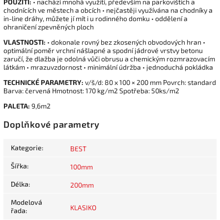
POUŽITÍ:
• nachází mnohá využití, především na parkovištích a
chodnících ve městech a obcích • nejčastěji využívána na chodníky a
in-line dráhy, můžete jí mít i u rodinného domku • oddělení a
ohraničení zpevněných ploch
VLASTNOSTI:
• dokonale rovný bez zkosených obvodových hran •
optimální poměr vrchní nášlapné a spodní jádrové vrstvy betonu
zaručí, že dlažba je odolná vůči obrusu a chemickým rozmrazovacím
látkám • mrazuvzdornost • minimální údržba • jednoduchá pokládka
TECHNICKÉ PARAMETRY:
v/š/d: 80 x 100 × 200 mm Povrch: standard
Barva: červená Hmotnost: 170 kg/m2 Spotřeba: 50ks/m2
PALETA:
9,6m2
Doplňkové parametry
Kategorie
:
BEST
Šířka
:
100mm
Délka
:
200mm
Modelová
KLASIKO
řada
: