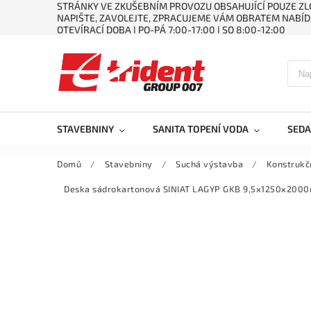
STRÁNKY VE ZKUŠEBNÍM PROVOZU OBSAHUJÍCÍ POUZE ZLO
NAPIŠTE, ZAVOLEJTE, ZPRACUJEME VÁM OBRATEM NABÍD
OTEVÍRACÍ DOBA ǀ PO-PÁ 7:00-17:00 ǀ SO 8:00-12:00
STAVEBNINY
SANITA TOPENÍ VODA
SEDA
Domů
/
Stavebniny
/
Suchá výstavba
/
Konstrukč
Deska sádrokartonová SINIAT LAGYP GKB 9,5x1250x200