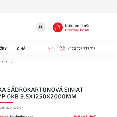
Nákupní košík
Prázdný košík
UŽBY
O NÁS
KONTAKTY
+420 775 733 715
 bílé
/
KA SÁDROKARTONOVÁ SINIAT
YP GKB 9,5X1250X2000MM
095-200-S00.77
Značka:
SINIAT