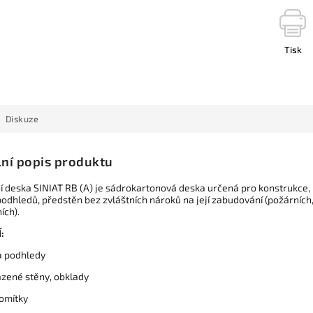
Tisk
Diskuze
lní popis produktu
í deska SINIAT RB (A) je sádrokartonová deska určená pro konstrukce,
podhledů, předstěn bez zvláštních nároků na její zabudování (požárních
ích).
:
 a podhledy
azené stěny, obklady
 omítky