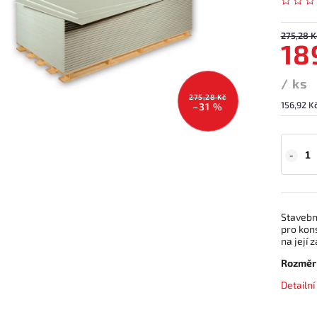
275,28 K
18
/ ks
275,28 Kč
156,92 K
–31 %
Stavebn
pro kons
na její 
Rozměr
Detailn