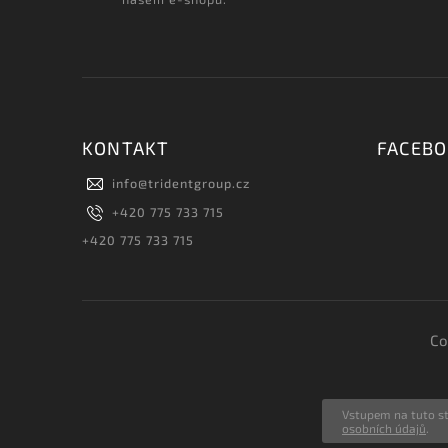
KONTAKT
FACEB
info
@
tridentgroup.cz
+420 775 733 715
+420 775 733 715
Co
Vstupem na tuto st
osobních údajů
.