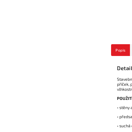
Popis
Detai
Stavebn
příček, 
vlhkostn
POUŽITÍ
• stěny
• předs
• suchá