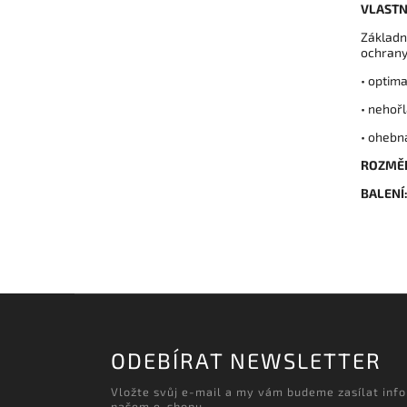
VLASTN
Základn
ochrany
• optim
• nehoř
• ohebn
ROZMĚR
BALENÍ
ODEBÍRAT NEWSLETTER
Vložte svůj e-mail a my vám budeme zasílat inf
našem e-shopu.