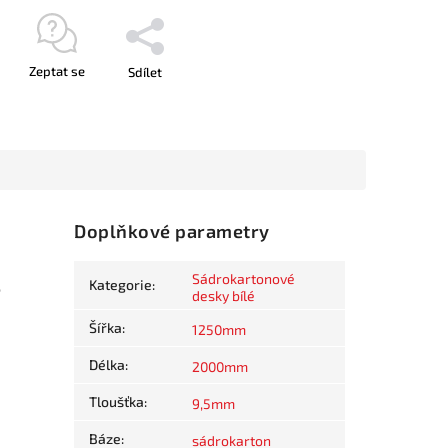
Zeptat se
Sdílet
Doplňkové parametry
Sádrokartonové
Kategorie
:
,
desky bílé
Šířka
:
1250mm
Délka
:
2000mm
Tloušťka
:
9,5mm
Báze
:
sádrokarton