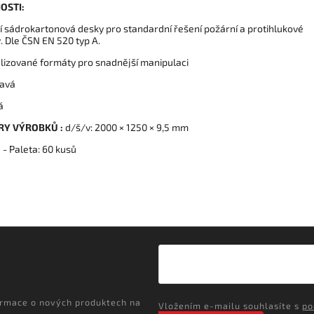
OSTI:
í sádrokartonová desky pro standardní řešení požární a protihlukové
. Dle ČSN EN 520 typ A.
alizované formáty pro snadnější manipulaci
lavá
á
Y VÝROBKŮ :
d/š/v: 2000 × 1250 × 9,5 mm
:
- Paleta: 60 kusů
ormace o nových produktech na
Vložením e-mailu souhlasíte s
po