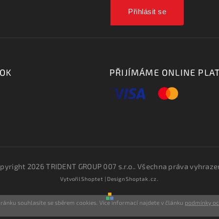
Přihlásit se
OOK
PŘIJÍMÁME ONLINE PLA
pyright 2026
TRIDENT GROUP 007 s.r.o.
. Všechna práva vyhraze
Vytvořil
Shoptet
| Design
Shoptak.cz.
ránku souhlasíte se sběrem cookies. Více informací najdete v článku
podmínky o