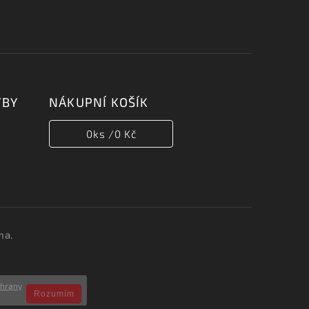
TBY
NÁKUPNÍ KOŠÍK
0
ks /
0 Kč
na.
chrany
Rozumím