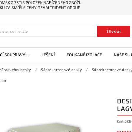
MEK Z 35TIS.POLOŽEK NABÍZENÉHO ZBOŽÍ.
KU ZA SKVĚLÉ CENY. TEAM TRIDENT GROUP
Hledat
CÍ SOUPRAVY
LEŠENÍ
FOUKANÉ IZOLACE
NAŠE SL
ní stavební desky
/
Sádrokartonové desky
/
Sádrokartonové desky
0mm
DES
LAG
Kód:
GKB