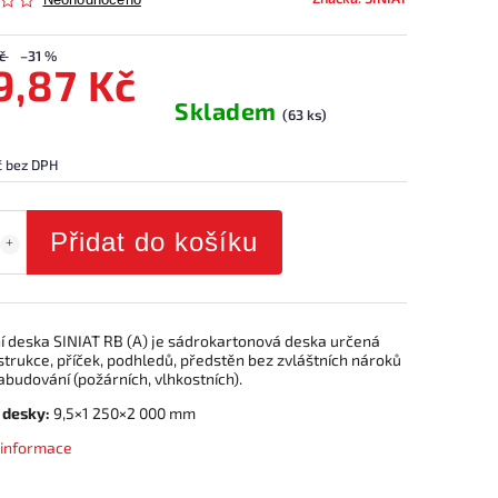
Neohodnoceno
č
–31 %
9,87 Kč
Skladem
(63 ks)
č bez DPH
Přidat do košíku
í deska SINIAT RB (A) je sádrokartonová deska určená
trukce, příček, podhledů, předstěn bez zvláštních nároků
zabudování (požárních, vlhkostních).
 desky:
9,5×1 250×2 000 mm
í informace