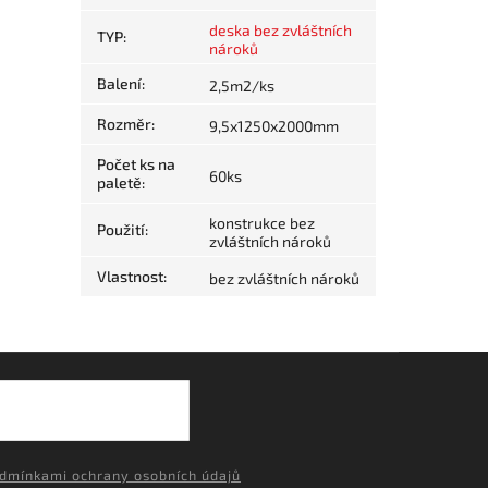
deska bez zvláštních
TYP
:
nároků
Balení
:
2,5m2/ks
Rozměr
:
9,5x1250x2000mm
Počet ks na
60ks
paletě
:
konstrukce bez
Použití
:
zvláštních nároků
Vlastnost
:
bez zvláštních nároků
dmínkami ochrany osobních údajů