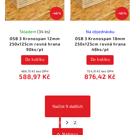
0
plotová tvárnice
0
terasová dlažba
–46 %
–46 %
0
cihla
0
stříška
0
přídlažba
Skladem
(34 ks)
Na objednávku
0
schodišťový prvek
OSB 3 Kronospan 12mm
OSB 3 Kronospan 18mm
1
deska
250x125cm rovná hrana
250x125cm rovná hrana
0
CW profil
90ks/pt
48ks/pt
0
CD profil
0
UA profil
Do košíku
Do košíku
0
UD profil
0
UW profil
486,75 Kč bez DPH
724,31 Kč bez DPH
588,97 Kč
876,42 Kč
0
drát
0
páska mřížkovaná
0
paska skelná
0
páska akustická
0
záplata
Načíst 9 dalších
5
deska bez zvláštních nároků
1
deska do vlhkého prostředí
2
deska protipožární
1
2
1
desky impregnované protipožární
0
tmel bez použití pásky
Nahoru