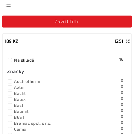
Nejlevnější
Zavřít filtr
Nejdražší
Nejprodávanější
189
Kč
1251
Kč
Abecedně
16
Na skladě
Značky
0
Austrotherm
0
Axter
0
Bachl
0
Balex
0
Basf
0
Baumit
0
BEST
0
Bramac spol. s r.o.
0
Cemix