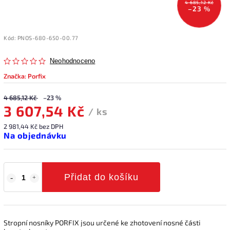
4 685,12 Kč
–23 %
Kód:
PNOS-680-650-00.77
Neohodnoceno
Značka:
Porfix
4 685,12 Kč
–23 %
3 607,54 Kč
/ ks
2 981,44 Kč bez DPH
Na objednávku
Přidat do košíku
Stropní nosníky PORFIX jsou určené ke zhotovení nosné části