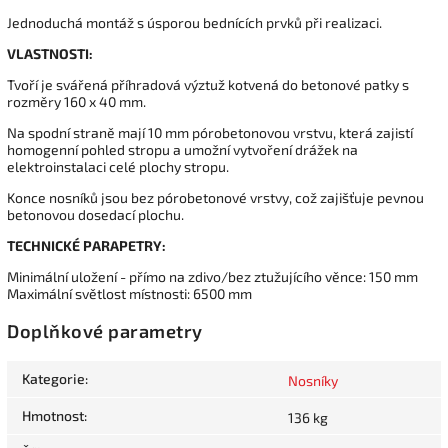
Jednoduchá montáž s úsporou bednících prvků při realizaci.
VLASTNOSTI:
Tvoří je svářená příhradová výztuž kotvená do betonové patky s
rozměry 160 x 40 mm.
Na spodní straně mají 10 mm pórobetonovou vrstvu, která zajistí
homogenní pohled stropu a umožní vytvoření drážek na
elektroinstalaci celé plochy stropu.
Konce nosníků jsou bez pórobetonové vrstvy, což zajišťuje pevnou
betonovou dosedací plochu.
TECHNICKÉ PARAPETRY:
Minimální uložení - přímo na zdivo/bez ztužujícího věnce: 150 mm
Maximální světlost místnosti: 6500 mm
Doplňkové parametry
Kategorie
:
Nosníky
Hmotnost
:
136 kg