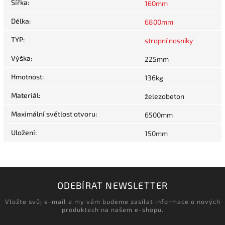
Šířka
:
160mm
Délka
:
6800mm
TYP
:
stropní nosníky
Výška
:
225mm
Hmotnost
:
136kg
Materiál
:
železobeton
Maximální světlost otvoru
:
6500mm
Uložení
:
150mm
ODEBÍRAT NEWSLETTER
Vložte svůj e-mail a my vám budeme zasílat informace o nových
produktech na našem e-shopu.