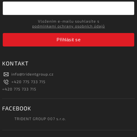
Vložením e-mailu souhlasíte s
podmínkami ochrany osobních údajů
Přihlásit se
KONTAKT
info
@
tridentgroup.cz
+420 775 733 715
+420 775 733 715
FACEBOOK
TRIDENT GROUP 007 s.r.o.