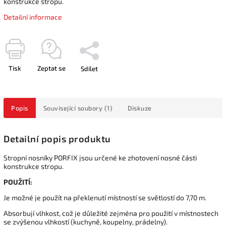
konstrukce stropu.
Detailní informace
Tisk
Zeptat se
Sdílet
Popis
Související soubory (1)
Diskuze
Detailní popis produktu
Stropní nosníky PORFIX jsou určené ke zhotovení nosné části
konstrukce stropu.
POUŽITÍ:
Je možné je použít na překlenutí místností se světlostí do 7,70 m.
Absorbují vlhkost, což je důležité zejména pro použití v místnostech
se zvýšenou vlhkostí (kuchyně, koupelny, prádelny).