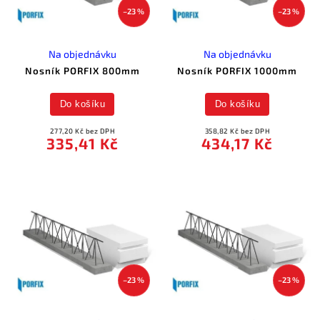
5600mm
–23 %
–23 %
1
7800mm
1
5800mm
1
6000mm
Na objednávku
Na objednávku
1
6200mm
1
Nosník PORFIX 800mm
Nosník PORFIX 1000mm
6400mm
1
6600mm
1
6800mm
Do košíku
Do košíku
1
7000mm
1
7200mm
277,20 Kč bez DPH
358,82 Kč bez DPH
335,41 Kč
434,17 Kč
1
7400mm
1
7600mm
1
8000mm
–23 %
–23 %