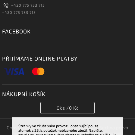
+420 775 733 715
+420 775 733 715
FACEBOOK
PŘIJÍMÁME ONLINE PLATBY
NÁKUPNÍ KOŠÍK
0
ks /
0 Kč
Stránky ve zkušebním provozu obsahující pouze
Copyright 2026
TRIDENT GROUP 007 s.r.o.
. Všechna práva
zlomek z 35tis.položek nabízeného zboží. Napište,
vyhrazena.
zavolejte, zpracujeme Vám obratem nabídku za skvělé