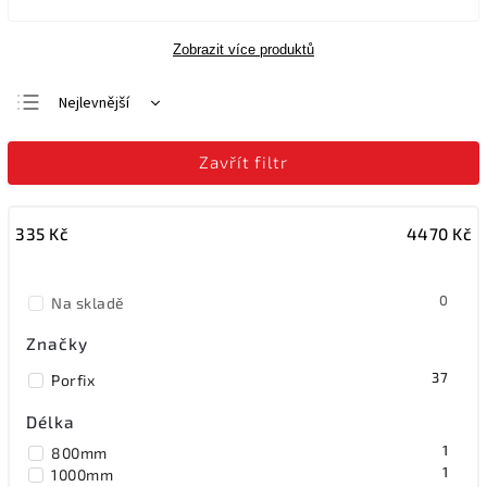
Zobrazit více produktů
Nejlevnější
Nejdražší
Zavřít filtr
Nejprodávanější
Abecedně
335
Kč
4470
Kč
0
Na skladě
Značky
37
Porfix
Délka
1
800mm
1
1000mm