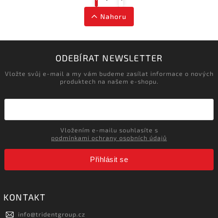
Nahoru
ODEBÍRAT NEWSLETTER
Vložte svůj e-mail a my vám budeme zasílat informace o nových
produktech na našem e-shopu.
Vložením e-mailu souhlasíte s
podmínkami ochrany osobních údajů
Přihlásit se
KONTAKT
info
@
tridentgroup.cz