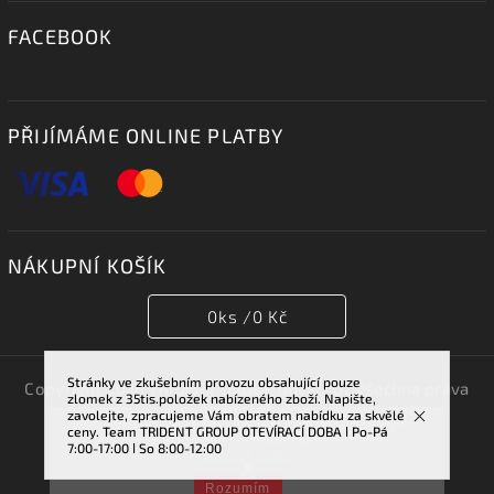
FACEBOOK
PŘIJÍMÁME ONLINE PLATBY
NÁKUPNÍ KOŠÍK
0
ks /
0 Kč
Stránky ve zkušebním provozu obsahující pouze
Copyright 2026
TRIDENT GROUP 007 s.r.o.
. Všechna práva
zlomek z 35tis.položek nabízeného zboží. Napište,
vyhrazena.
zavolejte, zpracujeme Vám obratem nabídku za skvělé
Vstupem na tuto stránku souhlasíte se sběrem cookies.
ceny. Team TRIDENT GROUP OTEVÍRACÍ DOBA ǀ Po-Pá
Vytvořil
Shoptet
| Design
Shoptak.cz.
Více informací najdete v článku
podmínky ochrany
7:00-17:00 ǀ So 8:00-12:00
osobních údajů
.
Rozumím