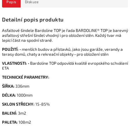
Popis
Diskuze
Detailní popis produktu
Asfaltové šindele Bardoline TOP je řada BARDOLINE® TOP je barevný
asfaltový střešní šindel vhodný i pro obložení stěn. Každý tvar má
lepicí část na spodní straně.
POUŽITÍ:
• menších budov a přístavků, jako jsou garáže, verandy a
terasy domů, chaty a rekreační objekty • pro obložení stěn
VLASTNOSTI:
• Bardoline TOP odpovídá kvalitě evropského schválení
ETA
TECHNICKÉ PARAMETRY:
ŠÍŘKA:
336mm
DÉLKA:
1000mm
SKLON STŘECHY:
15-85%
BALENÍ:
3m2
PALETA:
108m2