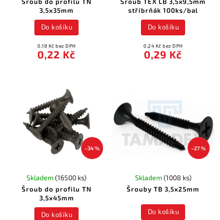
Šroub do profilu TN
Šroub TEX LB 3,5x9,5mm
3,5x35mm
stříbrňák 100ks/bal
Do košíku
Do košíku
0,18 Kč bez DPH
0,24 Kč bez DPH
0,22 Kč
0,29 Kč
–34 %
–27 %
Skladem
(16500 ks)
Skladem
(1008 ks)
Šroub do profilu TN
Šrouby TB 3,5x25mm
3,5x45mm
Do košíku
Do košíku