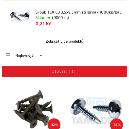
Šroub TEX LB 3,5x9,5mm stříbrňák 1000ks/bal
Skladem
(9000 ks)
0,21 Kč
Zobrazit více produktů
Nejlevnější
Nejdražší
Otevřít filtr
Nejprodávanější
Abecedně
–32 %
–32 %