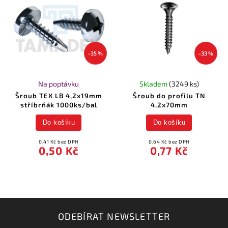
–35 %
–33 %
Na poptávku
Skladem
(3249 ks)
Šroub TEX LB 4,2x19mm
Šroub do profilu TN
stříbrňák 1000ks/bal
4,2x70mm
Do košíku
Do košíku
0,41 Kč bez DPH
0,64 Kč bez DPH
0,50 Kč
0,77 Kč
ODEBÍRAT NEWSLETTER