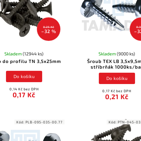
0,25 Kč
0,3
–32 %
–3
Skladem
(12944 ks)
Skladem
(9000 ks)
b do profilu TN 3,5x25mm
Šroub TEX LB 3,5x9,
stříbrňák 1000ks/ba
Do košíku
Do košíku
0,14 Kč bez DPH
0,17 Kč bez DPH
0,17 Kč
0,21 Kč
Kód:
PLB-095-035-00.77
Kód:
PTN-045-03