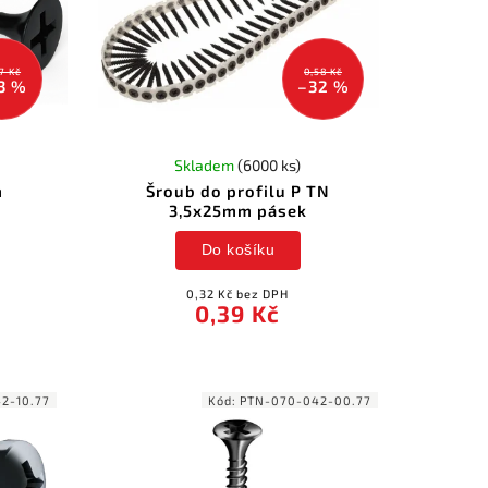
7 Kč
0,58 Kč
3 %
–32 %
Skladem
(6000 ks)
m
Šroub do profilu P TN
3,5x25mm pásek
Do košíku
0,32 Kč bez DPH
0,39 Kč
42-10.77
Kód:
PTN-070-042-00.77