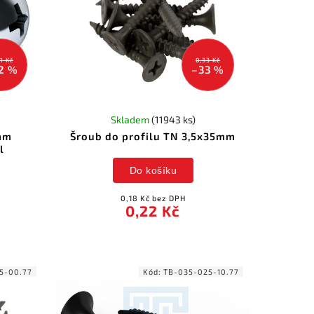
1 Kč
0,33 Kč
2 %
–33 %
Skladem
(11943 ks)
5mm
Šroub do profilu TN 3,5x35mm
l
Do košíku
0,18 Kč bez DPH
0,22 Kč
5-00.77
Kód:
TB-035-025-10.77