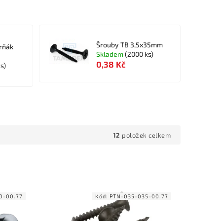
Šrouby TB 3,5x35mm
rňák
Skladem
(2000 ks)
0,38 Kč
s)
12
položek celkem
0-00.77
Kód:
PTN-035-035-00.77