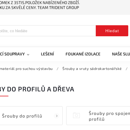
MEK Z 35TIS.POLOŽEK NABÍZENÉHO ZBOŽÍ.
KU ZA SKVĚLÉ CENY. TEAM TRIDENT GROUP
Hledat
CÍ SOUPRAVY
LEŠENÍ
FOUKANÉ IZOLACE
NAŠE SL
 materiál pro suchou výstavbu
/
Šrouby a vruty sádrokartonářské
/
Y DO PROFILŮ A DŘEVA
Šrouby pro spojen
Šrouby do profilů
profilů