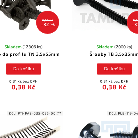
0,56 Kč
0,5
–32 %
–3
Skladem
(12806 ks)
Skladem
(2000 ks)
b do profilu TN 3,5x55mm
Šrouby TB 3,5x35m
Do košíku
Do košíku
0,31 Kč bez DPH
0,31 Kč bez DPH
0,38 Kč
0,38 Kč
Kód:
PTNPAS-035-035-00.77
Kód:
PLB-119-0