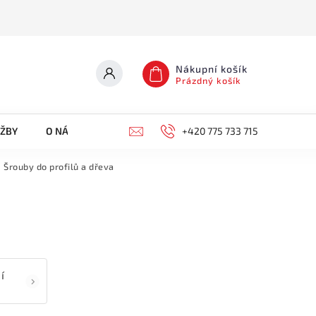
Nákupní košík
Prázdný košík
UŽBY
O NÁS
KONTAKTY
+420 775 733 715
Šrouby do profilů a dřeva
í