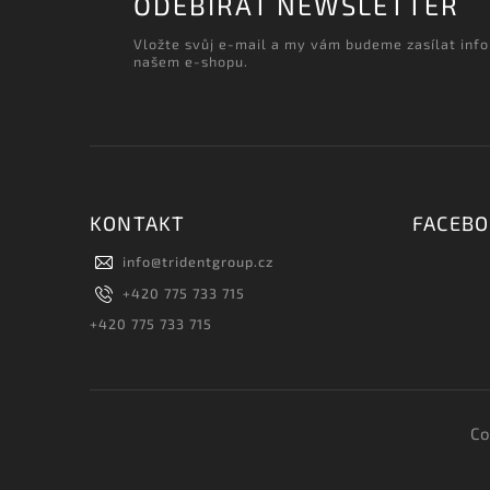
ODEBÍRAT NEWSLETTER
Vložte svůj e-mail a my vám budeme zasílat inf
našem e-shopu.
KONTAKT
FACEB
info
@
tridentgroup.cz
+420 775 733 715
+420 775 733 715
Co