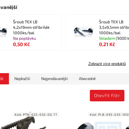
vanější
Šroub TEX LB
Šroub TEX LB
4,2x19mm stříbrňák
3,5x9,5mm stříb
1000ks/bal
1000ks/bal
Na poptávku
Skladem
(9000 k
0,50 Kč
0,21 Kč
Zobrazit více produktů
jší
Nejdražší
Nejprodávanější
Abecedně
Otevřít filtr
Kód:
PTN-025-035-00.77
Kód:
PLB-095-035-100