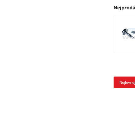
Nejprodá
Nejlevně