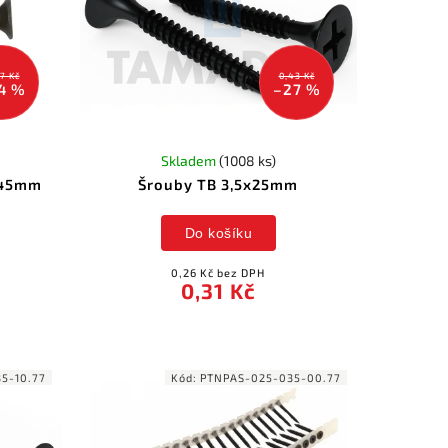
7 Kč
0,43 Kč
4 %
–27 %
Skladem
(1008 ks)
x45mm
Šrouby TB 3,5x25mm
Do košíku
0,26 Kč bez DPH
0,31 Kč
5-10.77
Kód:
PTNPAS-025-035-00.77