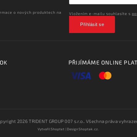
ormace o nových produktech na
Vložením e-mailu souhlasíte s
po
Přihlásit se
OOK
PŘIJÍMÁME ONLINE PLA
pyright 2026
TRIDENT GROUP 007 s.r.o.
. Všechna práva vyhraze
Vytvořil
Shoptet
| Design
Shoptak.cz.