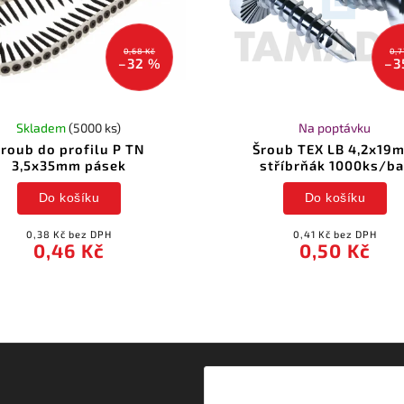
0,68 Kč
0,7
–32 %
–3
Skladem
(5000 ks)
Na poptávku
Šroub do profilu P TN
Šroub TEX LB 4,2x19
3,5x35mm pásek
stříbrňák 1000ks/ba
Do košíku
Do košíku
0,38 Kč bez DPH
0,41 Kč bez DPH
0,46 Kč
0,50 Kč