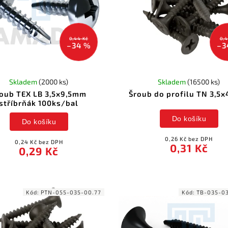
0,44 Kč
0,4
–34 %
–3
Skladem
(2000 ks)
Skladem
(16500 ks)
oub TEX LB 3,5x9,5mm
Šroub do profilu TN 3,5
stříbrňák 100ks/bal
Do košíku
Do košíku
0,26 Kč bez DPH
0,24 Kč bez DPH
0,31 Kč
0,29 Kč
Kód:
PTN-055-035-00.77
Kód:
TB-035-03