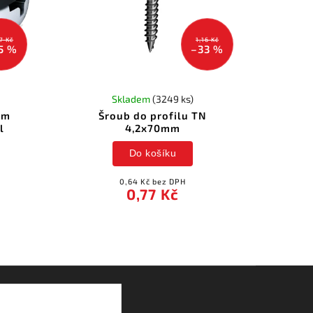
7 Kč
1,16 Kč
5 %
–33 %
Skladem
(3249 ks)
mm
Šroub do profilu TN
l
4,2x70mm
Do košíku
0,64 Kč bez DPH
0,77 Kč