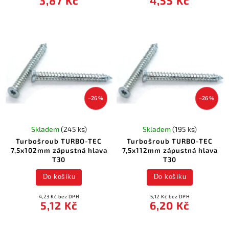
3,87 Kč
4,55 Kč
–26 %
–26 %
Skladem
(245 ks)
Skladem
(195 ks)
Turbošroub TURBO-TEC
Turbošroub TURBO-TEC
7,5x102mm zápustná hlava
7,5x112mm zápustná hlava
T30
T30
Do košíku
Do košíku
4,23 Kč bez DPH
5,12 Kč bez DPH
5,12 Kč
6,20 Kč