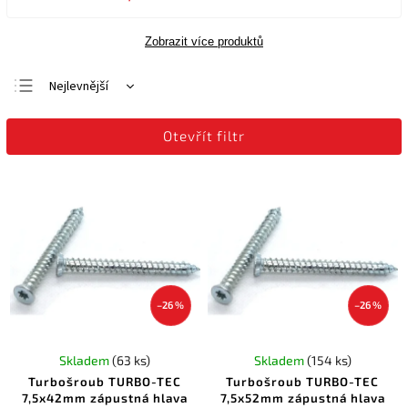
Zobrazit více produktů
Nejlevnější
Nejdražší
Otevřít filtr
Nejprodávanější
Abecedně
–26 %
–26 %
Skladem
(63 ks)
Skladem
(154 ks)
Turbošroub TURBO-TEC
Turbošroub TURBO-TEC
7,5x42mm zápustná hlava
7,5x52mm zápustná hlava