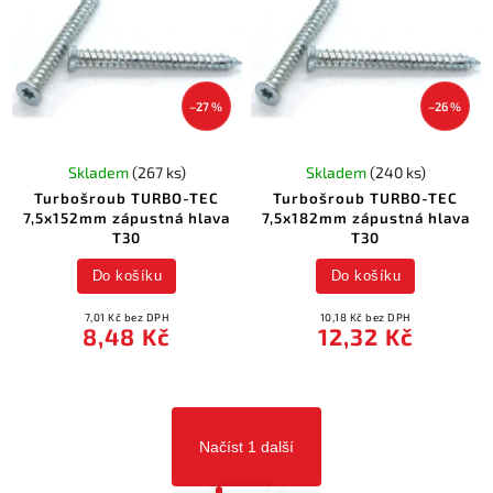
–27 %
–26 %
Skladem
(267 ks)
Skladem
(240 ks)
Turbošroub TURBO-TEC
Turbošroub TURBO-TEC
7,5x152mm zápustná hlava
7,5x182mm zápustná hlava
T30
T30
Do košíku
Do košíku
7,01 Kč bez DPH
10,18 Kč bez DPH
8,48 Kč
12,32 Kč
Načíst 1 další