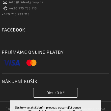
info
@
tridentgroup.cz
+420 775 733 715
+420 775 733 715
FACEBOOK
PŘIJÍMÁME ONLINE PLATBY
NÁKUPNÍ KOŠÍK
0
ks /
0 Kč
Stránky ve zkušebním provozu obsahující pouze
Copyright 2026
TRIDENT GROUP 007 s.r.o.
. Všechna práva