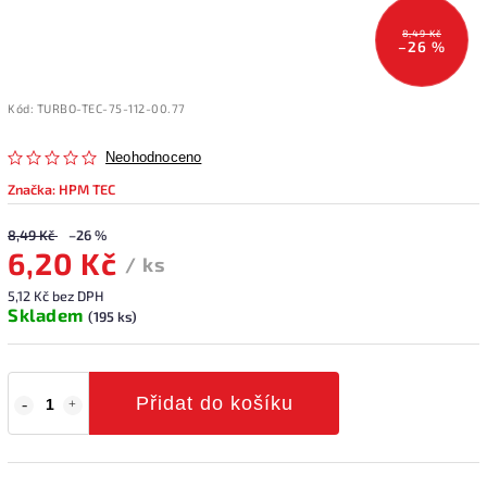
8,49 Kč
–26 %
Kód:
TURBO-TEC-75-112-00.77
Neohodnoceno
Značka:
HPM TEC
8,49 Kč
–26 %
6,20 Kč
/ ks
5,12 Kč bez DPH
Skladem
(195 ks)
Přidat do košíku