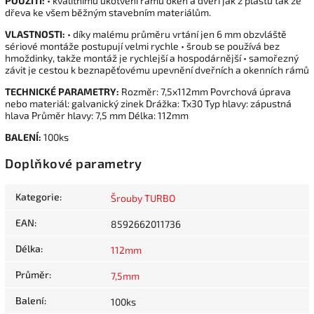
POUŽITÍ:
• kvalitnímu ukotvení rámů oken a dveří jak z plastu tak ze
dřeva ke všem běžným stavebním materiálům.
VLASTNOSTI:
• díky malému průměru vrtání jen 6 mm obzvláště
sériové montáže postupují velmi rychle • šroub se používá bez
hmoždinky, takže montáž je rychlejší a hospodárnější • samořezný
závit je cestou k beznapěťovému upevnění dveřních a okenních rámů
TECHNICKÉ PARAMETRY:
Rozměr: 7,5x112mm Povrchová úprava
nebo materiál: galvanický zinek Drážka: Tx30 Typ hlavy: zápustná
hlava Průměr hlavy: 7,5 mm Délka: 112mm
BALENÍ:
100ks
Doplňkové parametry
Kategorie
:
Šrouby TURBO
EAN
:
8592662011736
Délka
:
112mm
Průměr
:
7,5mm
Balení
:
100ks