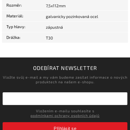
Rozměr
:
7,5x112mm
Materiál
:
galvanicky pozinkovaná ocel
Typ hlavy
:
zápustná
Drážka
:
T30
ODEBÍRAT NEWSLETTER
Vložte svůj e-mail a my vám budeme zasílat informace o nových
produktech na našem e-shopu.
Vložením e-mailu souhlasíte s
podmínkami ochrany osobních údajů
Přihlásit se