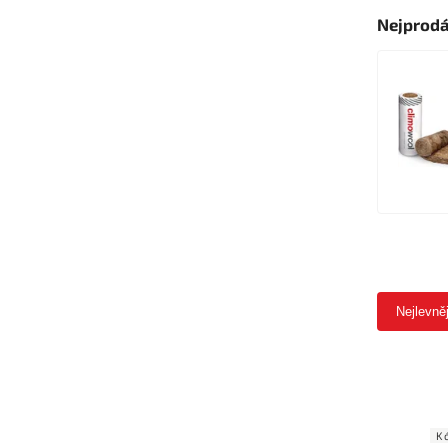
Nejprodá
Nejlevně
K