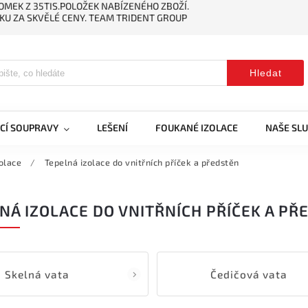
MEK Z 35TIS.POLOŽEK NABÍZENÉHO ZBOŽÍ.
KU ZA SKVĚLÉ CENY. TEAM TRIDENT GROUP
Hledat
CÍ SOUPRAVY
LEŠENÍ
FOUKANÉ IZOLACE
NAŠE SL
olace
/
Tepelná izolace do vnitřních příček a předstěn
NÁ IZOLACE DO VNITŘNÍCH PŘÍČEK A PŘ
Skelná vata
Čedičová vata