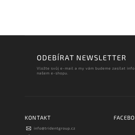
ODEBÍRAT NEWSLETTER
Vložte svůj e-mail a my vám budeme zasílat inf
našem e-shopu.
KONTAKT
FACEB
info
@
tridentgroup.cz