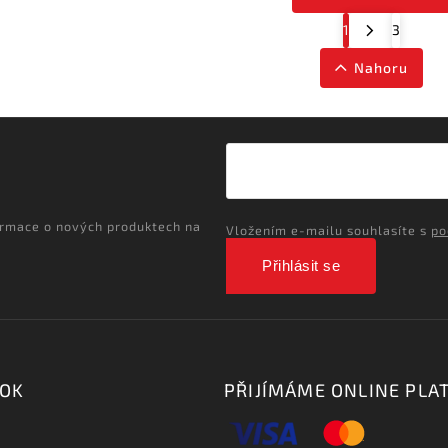
1
3
Nahoru
ormace o nových produktech na
Vložením e-mailu souhlasíte s
po
Přihlásit se
OOK
PŘIJÍMÁME ONLINE PLA