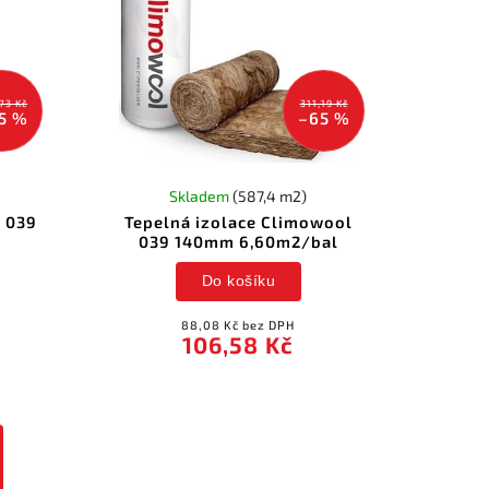
73 Kč
311,19 Kč
5 %
–65 %
Skladem
(587,4 m2)
x 039
Tepelná izolace Climowool
039 140mm 6,60m2/bal
Do košíku
88,08 Kč bez DPH
106,58 Kč