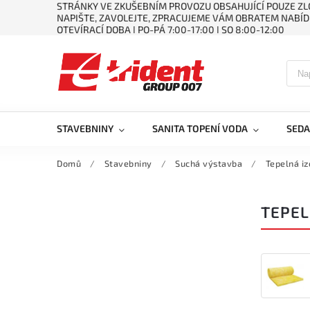
STRÁNKY VE ZKUŠEBNÍM PROVOZU OBSAHUJÍCÍ POUZE ZLO
NAPIŠTE, ZAVOLEJTE, ZPRACUJEME VÁM OBRATEM NABÍD
OTEVÍRACÍ DOBA ǀ PO-PÁ 7:00-17:00 ǀ SO 8:00-12:00
STAVEBNINY
SANITA TOPENÍ VODA
SEDA
Domů
/
Stavebniny
/
Suchá výstavba
/
Tepelná iz
TEPEL