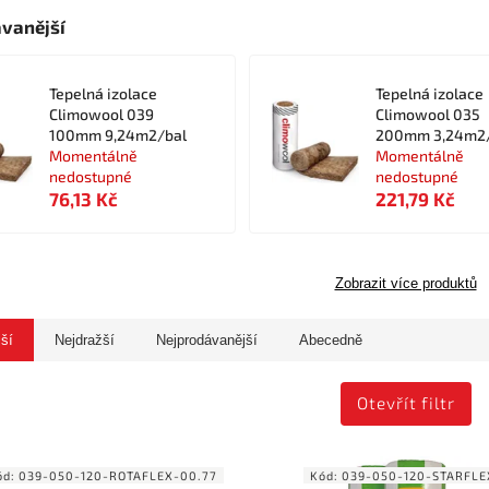
vanější
Tepelná izolace
Tepelná izolace
Climowool 039
Climowool 035
100mm 9,24m2/bal
200mm 3,24m2/
Momentálně
Momentálně
nedostupné
nedostupné
76,13 Kč
221,79 Kč
Zobrazit více produktů
jší
Nejdražší
Nejprodávanější
Abecedně
Otevřít filtr
ód:
039-050-120-ROTAFLEX-00.77
Kód:
039-050-120-STARFLE