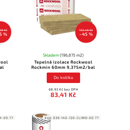
28 Kč
152,46 Kč
5 %
–45 %
Skladem
(196,875 m2)
wool
Tepelná izolace Rockwool
al
Rockmin 60mm 9,375m2/bal
Do košíku
68,93 Kč bez DPH
83,41 Kč
X-00.77
Kód:
039-140-120-CLIMO-00.77