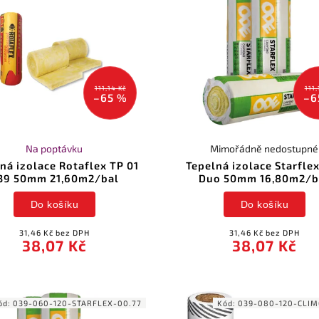
111,14 Kč
111,
–65 %
–6
Na poptávku
Mimořádně nedostupné
ná izolace Rotaflex TP 01
Tepelná izolace Starfle
39 50mm 21,60m2/bal
Duo 50mm 16,80m2/b
Do košíku
Do košíku
31,46 Kč bez DPH
31,46 Kč bez DPH
38,07 Kč
38,07 Kč
ód:
039-060-120-STARFLEX-00.77
Kód:
039-080-120-CLIM