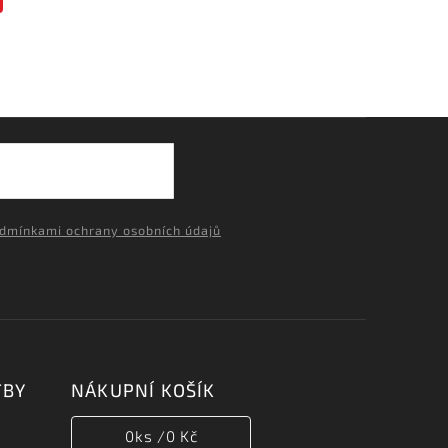
dmínkami ochrany osobních údajů
TBY
NÁKUPNÍ KOŠÍK
0
ks /
0 Kč