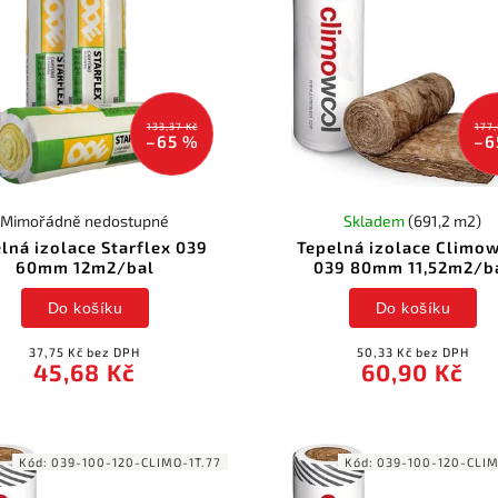
133,37 Kč
177,
–65 %
–6
Mimořádně nedostupné
Skladem
(691,2 m2)
lná izolace Starflex 039
Tepelná izolace Climo
60mm 12m2/bal
039 80mm 11,52m2/b
Do košíku
Do košíku
37,75 Kč bez DPH
50,33 Kč bez DPH
45,68 Kč
60,90 Kč
Kód:
039-100-120-CLIMO-1T.77
Kód:
039-100-120-CLIM