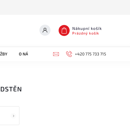
Nákupní košík
Prázdný košík
UŽBY
O NÁS
KONTAKTY
+420 775 733 715
EDSTĚN