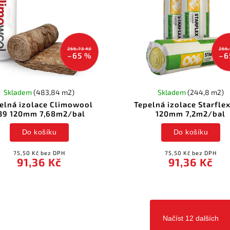
266,73 Kč
266,
–65 %
–6
Skladem
(483,84 m2)
Skladem
(244,8 m2)
elná izolace Climowool
Tepelná izolace Starfle
39 120mm 7,68m2/bal
120mm 7,2m2/bal
Do košíku
Do košíku
75,50 Kč bez DPH
75,50 Kč bez DPH
91,36 Kč
91,36 Kč
Načíst 12 dalších