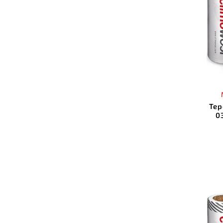
Tep
0