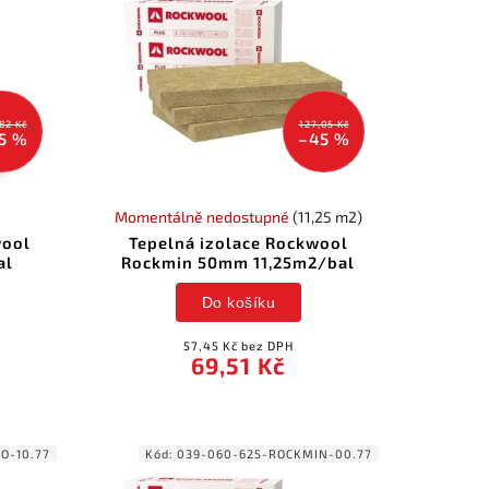
82 Kč
127,05 Kč
5 %
–45 %
Momentálně nedostupné
(11,25 m2)
wool
Tepelná izolace Rockwool
al
Rockmin 50mm 11,25m2/bal
Do košíku
57,45 Kč bez DPH
69,51 Kč
O-10.77
Kód:
039-060-625-ROCKMIN-00.77