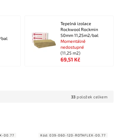
Tepelná izolace
Rockwool Rockmin
50mm 11,25m2/bal
bal
Momentálně
nedostupné
(11,25 m2)
69,51 Kč
33
položek celkem
X-00.77
Kód:
039-060-120-ROTAFLEX-00.77