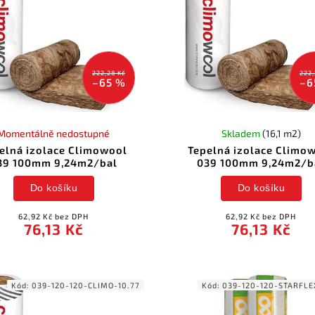
222,28 Kč
222,
–65 %
–6
Momentálně nedostupné
Skladem
(16,1 m2)
elná izolace Climowool
Tepelná izolace Climo
39 100mm 9,24m2/bal
039 100mm 9,24m2/b
Do košíku
Do košíku
62,92 Kč bez DPH
62,92 Kč bez DPH
76,13 Kč
76,13 Kč
Kód:
039-120-120-CLIMO-10.77
Kód:
039-120-120-STARFLE