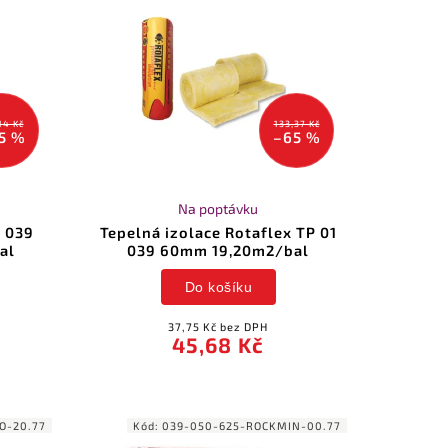
14 Kč
133,37 Kč
5 %
–65 %
Na poptávku
x 039
Tepelná izolace Rotaflex TP 01
al
039 60mm 19,20m2/bal
Do košíku
37,75 Kč bez DPH
45,68 Kč
O-20.77
Kód:
039-050-625-ROCKMIN-00.77