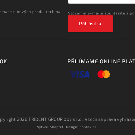
ormace o nových produktech na
Vložením e-mailu souhlasíte s
po
Přihlásit se
OOK
PŘIJÍMÁME ONLINE PLA
pyright 2026
TRIDENT GROUP 007 s.r.o.
. Všechna práva vyhraze
Vytvořil
Shoptet
| Design
Shoptak.cz.