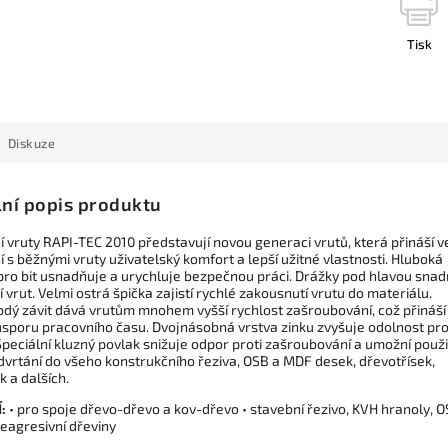
Tisk
Diskuze
lní popis produktu
 vruty RAPI-TEC 2010 představují novou generaci vrutů, která přináší v
 s běžnými vruty uživatelský komfort a lepší užitné vlastnosti. Hluboká
pro bit usnadňuje a urychluje bezpečnou práci. Drážky pod hlavou sna
 vrut. Velmi ostrá špička zajistí rychlé zakousnutí vrutu do materiálu.
dý závit dává vrutům mnohem vyšší rychlost zašroubování, což přináší
úsporu pracovního času. Dvojnásobná vrstva zinku zvyšuje odolnost pro
Speciální kluzný povlak snižuje odpor proti zašroubování a umožní použi
dvrtání do všeho konstrukčního řeziva, OSB a MDF desek, dřevotřísek,
k a dalších.
:
• pro spoje dřevo-dřevo a kov-dřevo • stavební řezivo, KVH hranoly, 
neagresivní dřeviny