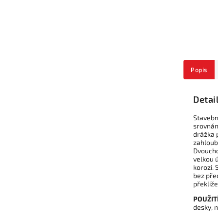
Popis
Detai
Stavební
srovnání
drážka 
zahloubí
Dvoucho
velkou 
korozi. 
bez pře
překliže
POUŽITÍ
desky, 