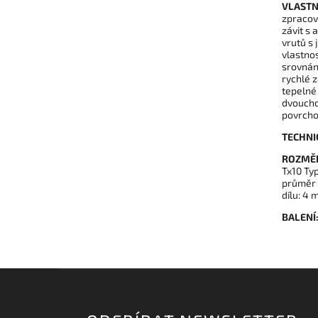
VLASTN
zpracová
závit s
vrutů s
vlastnos
srovnání
rychlé 
tepelné 
dvoucho
povrcho
TECHNI
ROZMĚ
Tx10 Ty
průměr 
dílu: 4
BALENÍ