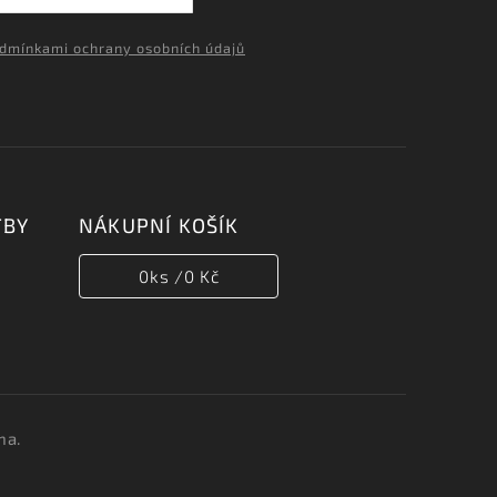
dmínkami ochrany osobních údajů
TBY
NÁKUPNÍ KOŠÍK
0
ks /
0 Kč
na.