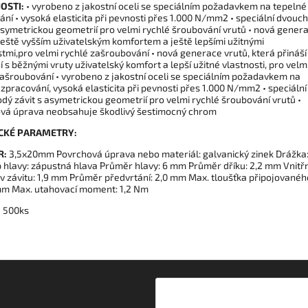
OSTI:
• vyrobeno z jakostní oceli se speciálním požadavkem na tepelné
ní • vysoká elasticita při pevnosti přes 1.000 N/mm2 • speciální dvouc
 asymetrickou geometrií pro velmi rychlé šroubování vrutů • nová gener
 ještě vyšším uživatelským komfortem a ještě lepšími užitnými
tmi,pro velmi rychlé zašroubování • nová generace vrutů, která přináší
 s běžnými vruty uživatelský komfort a lepší užitné vlastnosti, pro velm
zašroubování • vyrobeno z jakostní oceli se speciálním požadavkem na
zpracování, vysoká elasticita při pevnosti přes 1.000 N/mm2 • speciální
dý závit s asymetrickou geometrií pro velmi rychlé šroubování vrutů •
vá úprava neobsahuje škodlivý šestimocný chrom
CKÉ PARAMETRY:
R:
3,5x20mm Povrchová úprava nebo materiál: galvanický zinek Drážka
p hlavy: zápustná hlava Průměr hlavy: 6 mm Průměr dříku: 2,2 mm Vnitřn
v závitu: 1,9 mm Průměr předvrtání: 2,0 mm Max. tloušťka připojovanéh
 mm Max. utahovací moment: 1,2 Nm
:
500ks