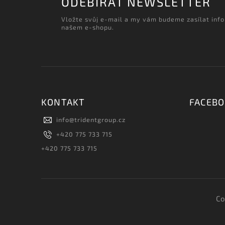
ODEBÍRAT NEWSLETTER
Vložte svůj e-mail a my vám budeme zasílat inf
našem e-shopu.
KONTAKT
FACEB
info
@
tridentgroup.cz
+420 775 733 715
+420 775 733 715
Co