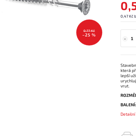
0,
0,47 Kč 
0,77 Kč
–25 %
Stavebn
která př
lepší už
urychlu
vrut.
ROZMĚ
BALENÍ
Detailn