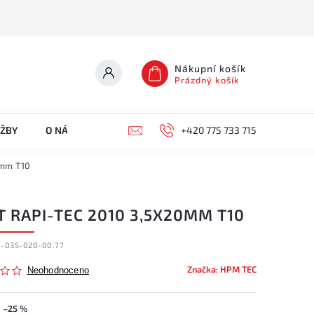
Nákupní košík
Prázdný košík
UŽBY
O NÁS
KONTAKTY
+420 775 733 715
0mm T10
T RAPI-TEC 2010 3,5X20MM T10
0-035-020-00.77
Značka:
HPM TEC
Neohodnoceno
–25 %