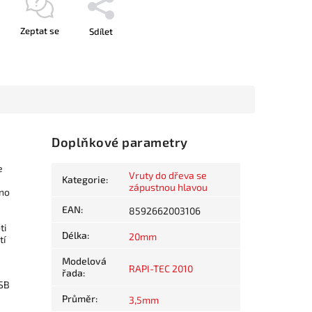
Zeptat se
Sdílet
Doplňkové parametry
e
Vruty do dřeva se
Kategorie
:
zápustnou hlavou
dno
EAN
:
8592662003106
ti
Délka
:
20mm
tí
Modelová
RAPI-TEC 2010
řada
:
OSB
Průměr
:
3,5mm