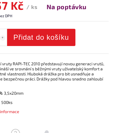
57 Kč
Na poptávku
/ ks
bez DPH
Přidat do košíku
í vruty RAPI-TEC 2010 představují novou generaci vrutů,
ináší ve srovnání s běžnými vruty uživatelský komfort a
itné vlastnosti. Hluboká drážka pro bit usnadňuje a
je bezpečnou práci. Drážky pod hlavou snadno zahloubí
R:
3,5x20mm
:
500ks
í informace