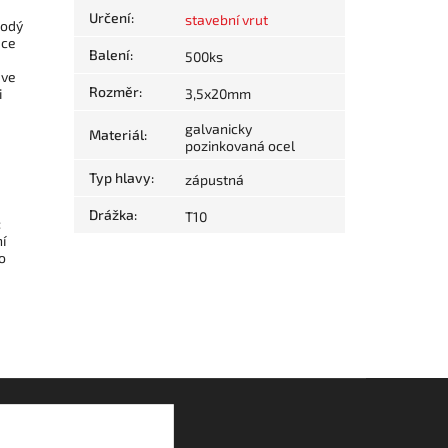
Určení
:
stavební vrut
hodý
ace
Balení
:
500ks
 ve
Rozměr
:
i
3,5x20mm
galvanicky
Materiál
:
pozinkovaná ocel
Typ hlavy
:
zápustná
Drážka
:
T10
:
í
o