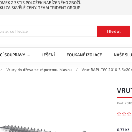
MEK Z 35TIS.POLOŽEK NABÍZENÉHO ZBOŽÍ.
KU ZA SKVĚLÉ CENY. TEAM TRIDENT GROUP
Hledat
CÍ SOUPRAVY
LEŠENÍ
FOUKANÉ IZOLACE
NAŠE SL
/
Vruty do dřeva se zápustnou hlavou
/
Vrut RAPI-TEC 2010 3,5x2
VRU
Kód:
201
0,77 Kč