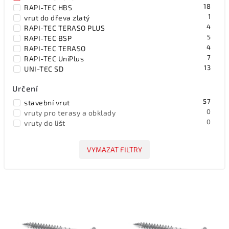
18
RAPI-TEC HBS
1
vrut do dřeva zlatý
4
RAPI-TEC TERASO PLUS
5
RAPI-TEC BSP
4
RAPI-TEC TERASO
7
RAPI-TEC UniPlus
13
UNI-TEC SD
Určení
57
stavební vrut
0
vruty pro terasy a obklady
0
vruty do lišt
VYMAZAT FILTRY