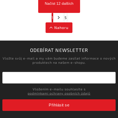
Načíst 12 dalších
1
5
Nahoru
ODEBÍRAT NEWSLETTER
Vložte svůj e-mail a my vám budeme zasílat informace o nových
produktech na našem e-shopu.
Vložením e-mailu souhlasíte s
podmínkami ochrany osobních údajů
Přihlásit se