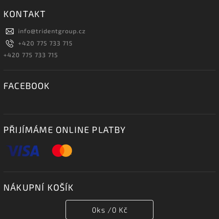
KONTAKT
info
@
tridentgroup.cz
+420 775 733 715
+420 775 733 715
FACEBOOK
PŘIJÍMÁME ONLINE PLATBY
NÁKUPNÍ KOŠÍK
0
ks /
0 Kč